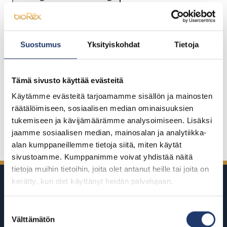
Hyväksy evästeet nähdäksesi upotettu
Suostumus
Yksityiskohdat
Tietoja
sisältö
Hyväksy evästeet
Tämä sivusto käyttää evästeitä
Käytämme evästeitä tarjoamamme sisällön ja mainosten
räätälöimiseen, sosiaalisen median ominaisuuksien
tukemiseen ja kävijämäärämme analysoimiseen. Lisäksi
Jaa Facebookissa
Jaa Twitterissä
Jaa LinkedInissä
Jaa WhatsAppissa
jaamme sosiaalisen median, mainosalan ja analytiikka-
alan kumppaneillemme tietoja siitä, miten käytät
sivustoamme. Kumppanimme voivat yhdistää näitä
tietoja muihin tietoihin, joita olet antanut heille tai joita on
kerätty, kun olet käyttänyt heidän palvelujaan.
Suostumuksen
Välttämätön
valinta