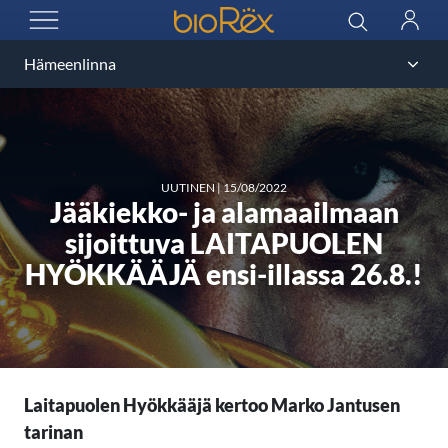
BioRex Cinemas
Haku
Kirjau
AVAA VALIKKO
UUTINEN
|
15/08/2022
Jääkiekko- ja alamaailmaan
sijoittuva LAITAPUOLEN
HYÖKKÄÄJÄ ensi-illassa 26.8.!
Laitapuolen Hyökkääjä kertoo Marko Jantusen
tarinan