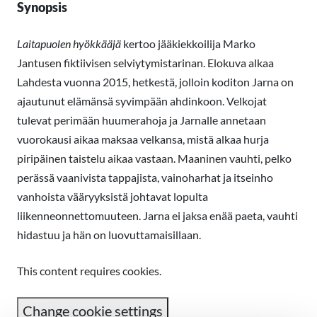
Synopsis
Laitapuolen hyökkääjä
kertoo jääkiekkoilija Marko
Jantusen fiktiivisen selviytymistarinan. Elokuva alkaa
Lahdesta vuonna 2015, hetkestä, jolloin koditon Jarna on
ajautunut elämänsä syvimpään ahdinkoon. Velkojat
tulevat perimään huumerahoja ja Jarnalle annetaan
vuorokausi aikaa maksaa velkansa, mistä alkaa hurja
piripäinen taistelu aikaa vastaan. Maaninen vauhti, pelko
perässä vaanivista tappajista, vainoharhat ja itseinho
vanhoista vääryyksistä johtavat lopulta
liikenneonnettomuuteen. Jarna ei jaksa enää paeta, vauhti
hidastuu ja hän on luovuttamaisillaan.
This content requires cookies.
Change cookie settings