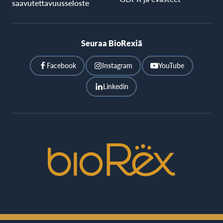
saavutettavuusseloste
Seuraa BioRexiä
Facebook
Instagram
YouTube
Linkedin
BioRex
Cinemas