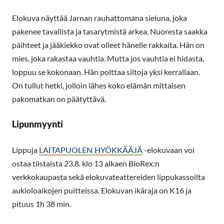
Elokuva näyttää Jarnan rauhattomana sieluna, joka
pakenee tavallista ja tasarytmistä arkea. Nuoresta saakka
päihteet ja jääkiekko ovat olleet hänelle rakkaita. Hän on
mies, joka rakastaa vauhtia. Mutta jos vauhtia ei hidasta,
loppuu se kokonaan. Hän polttaa siltoja yksi kerrallaan.
On tullut hetki, jolloin lähes koko elämän mittaisen
pakomatkan on päätyttävä.
Lipunmyynti
Lippuja
LAITAPUOLEN HYÖKKÄÄJÄ
-elokuvaan voi
ostaa tiistaista 23.8. klo 13 alkaen BioRex:n
verkkokaupasta sekä elokuvateattereiden lippukassoilta
aukioloaikojen puitteissa. Elokuvan ikäraja on K16 ja
pituus 1h 38 min.