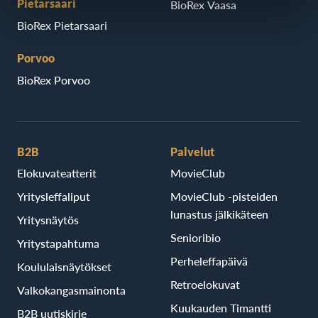
Pietarsaari
BioRex Vaasa
BioRex Pietarsaari
Porvoo
BioRex Porvoo
B2B
Palvelut
Elokuvateatterit
MovieClub
Yritysleffaliput
MovieClub -pisteiden
lunastus jälkikäteen
Yritysnäytös
Senioribio
Yritystapahtuma
Perheleffapäivä
Koululaisnäytökset
Retroelokuvat
Valkokangasmainonta
Kuukauden Timantti
B2B uutiskirje