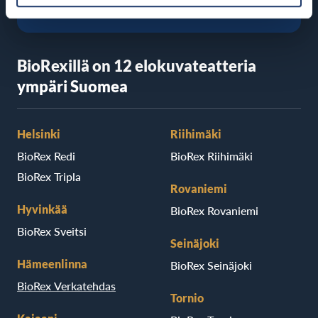
BioRexillä on 12 elokuvateatteria
ympäri Suomea
Helsinki
Riihimäki
BioRex Redi
BioRex Riihimäki
BioRex Tripla
Rovaniemi
Hyvinkää
BioRex Rovaniemi
BioRex Sveitsi
Seinäjoki
Hämeenlinna
BioRex Seinäjoki
BioRex Verkatehdas
Tornio