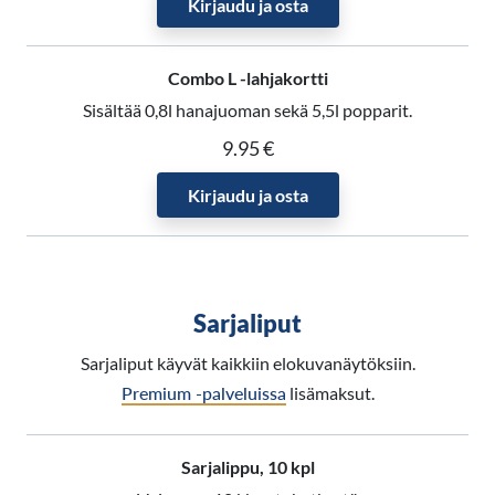
Kirjaudu ja osta
Combo L -lahjakortti
Sisältää 0,8l hanajuoman sekä 5,5l popparit.
9.95 €
Kirjaudu ja osta
Sarjaliput
Sarjaliput käyvät kaikkiin elokuvanäytöksiin.
Premium -palveluissa
lisämaksut.
Sarjalippu, 10 kpl