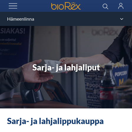
BioRex Cinemas
Haku
Kirjau
AVAA VALIKKO
Sarja- ja lahjaliput
Sarja- ja lahjalippukauppa