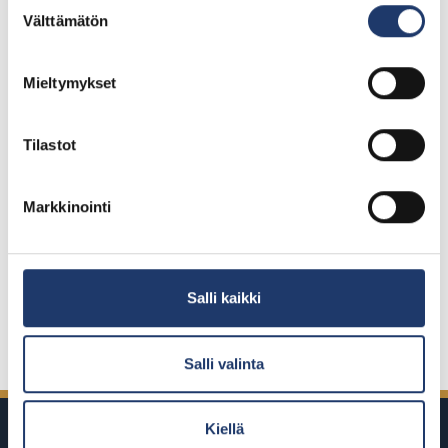
Suostumuksen
Välttämätön
valinta
Premium Sarjalippu, 10 kpl
Voimassa 10 kk ostohetkestä
Mieltymykset
130 €
Tilastot
Kirjaudu ja osta
Markkinointi
Premium Sarjalippu, 5 kpl
Voimassa 5 kk ostohetkestä
68 €
Salli kaikki
Kirjaudu ja osta
Salli valinta
Kiellä