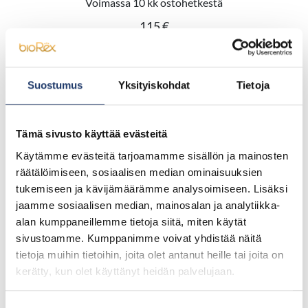
Voimassa 10 kk ostohetkestä
115 €
Kirjaudu ja osta
Suostumus
Yksityiskohdat
Tietoja
Sarjalippu, 5 kpl
Voimassa 5 kk ostohetkestä
Tämä sivusto käyttää evästeitä
63 €
Käytämme evästeitä tarjoamamme sisällön ja mainosten
räätälöimiseen, sosiaalisen median ominaisuuksien
Kirjaudu ja osta
tukemiseen ja kävijämäärämme analysoimiseen. Lisäksi
jaamme sosiaalisen median, mainosalan ja analytiikka-
alan kumppaneillemme tietoja siitä, miten käytät
sivustoamme. Kumppanimme voivat yhdistää näitä
Premium Sarjaliput
tietoja muihin tietoihin, joita olet antanut heille tai joita on
kerätty, kun olet käyttänyt heidän palvelujaan.
Premium-sarjaliput käyvät kaikkiin
elokuvanäytöksiin ilman lisämaksuja.