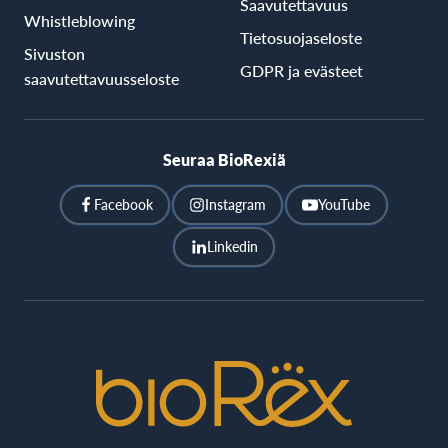
Saavutettavuus
Whistleblowing
Tietosuojaseloste
Sivuston
GDPR ja evästeet
saavutettavuusseloste
Seuraa BioRexiä
Facebook
Instagram
YouTube
Linkedin
BioRex
Cinemas