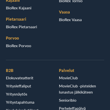
Kajaani
BioRex Tornio
BioRex Kajaani
Vaasa
Pietarsaari
BioRex Vaasa
BioRex Pietarsaari
Porvoo
BioRex Porvoo
B2B
Palvelut
Elokuvateatterit
MovieClub
Yritysleffaliput
MovieClub -pisteiden
lunastus jälkikäteen
Yritysnäytös
Senioribio
Yritystapahtuma
Perheleffapäivä