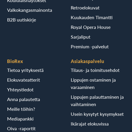
Koululaisnäytökset
Retroelokuvat
Valkokangasmainonta
Kuukauden Timantti
B2B uutiskirje
Royal Opera House
Sarjaliput
Premium -palvelut
BioRex
Asiakaspalvelu
Tietoa yrityksestä
Tilaus- ja toimitusehdot
Elokuvateatterit
Lippujen ostaminen ja
varaaminen
Yhteystiedot
Lippujen palauttaminen ja
Anna palautetta
vaihtaminen
Meille töihin?
Usein kysytyt kysymykset
Mediapankki
Ikärajat elokuvissa
Oiva -raportit