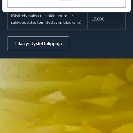
lipputilauksiin)
22,00€
Käsittelymaksu (lisätään nouto – /
15,00€
sähköpostitse toimitettaviin tilauksiin)
Tilaa yritysleffalippuja