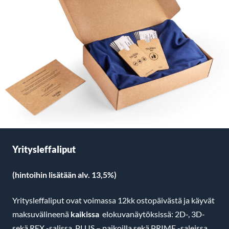
Yritysleffaliput
(hintoihin lisätään alv. 13,5%)
Yritysleffaliput ovat voimassa 12kk ostopäivästä ja käyvät
maksuvälineenä
kaikissa
elokuvanäytöksissä: 2D-, 3D-
sekä REX -salissa, PLUS – paikoilla sekä PRIME -saleissa