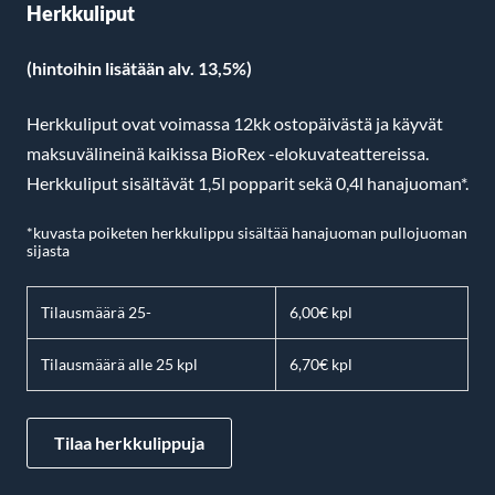
Herkkuliput
(hintoihin lisätään alv. 13,5%)
Herkkuliput ovat voimassa 12kk ostopäivästä ja käyvät
maksuvälineinä kaikissa BioRex -elokuvateattereissa.
Herkkuliput sisältävät 1,5l popparit sekä 0,4l hanajuoman*.
*kuvasta poiketen herkkulippu sisältää hanajuoman pullojuoman
sijasta
Tilausmäärä 25-
6,00€ kpl
Tilausmäärä alle 25 kpl
6,70€ kpl
Tilaa herkkulippuja