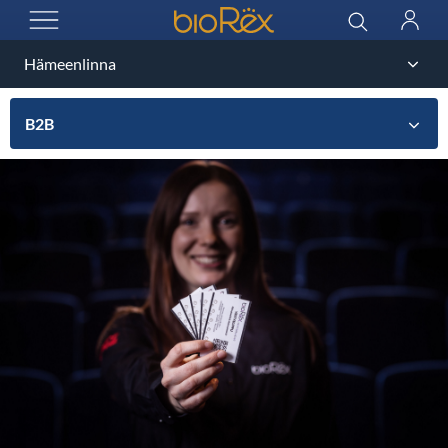
BioRex Cinemas
Haku
Kirjau
AVAA VALIKKO
B2B