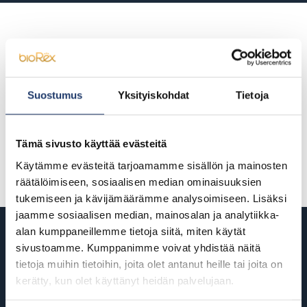
Suostumus
Yksityiskohdat
Tietoja
Tämä sivusto käyttää evästeitä
Käytämme evästeitä tarjoamamme sisällön ja mainosten
räätälöimiseen, sosiaalisen median ominaisuuksien
tukemiseen ja kävijämäärämme analysoimiseen. Lisäksi
jaamme sosiaalisen median, mainosalan ja analytiikka-
alan kumppaneillemme tietoja siitä, miten käytät
Yrityslippujen toimitus ja lisäpalvelut
sivustoamme. Kumppanimme voivat yhdistää näitä
tietoja muihin tietoihin, joita olet antanut heille tai joita on
(hintoihin lisätään alv. 25,5%)
kerätty, kun olet käyttänyt heidän palvelujaan.
Yritysleffaliput sekä herkkuliput voit noutaa lähimmän