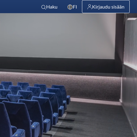
Haku
FI
Kirjaudu sisään