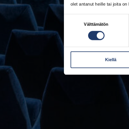
olet antanut heille tai joita o
Suostumuksen
Välttämätön
valinta
Kiellä