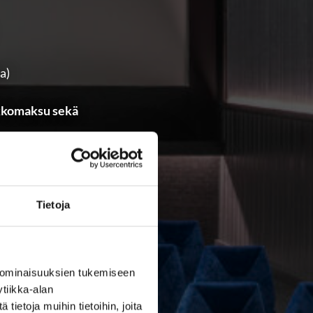
na)
rkkomaksu sekä
skevissa asioissa.
Tietoja
valittuna!
 ominaisuuksien tukemiseen
tiikka-alan
ietoja muihin tietoihin, joita