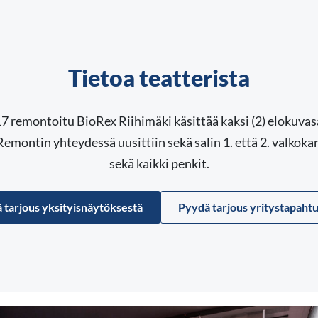
Tietoa teatterista
remontoitu BioRex Riihimäki käsittää kaksi (2) elokuvas
emontin yhteydessä uusittiin sekä salin 1. että 2. valkokan
sekä kaikki penkit.
 tarjous yksityisnäytöksestä
Pyydä tarjous yritystapaht