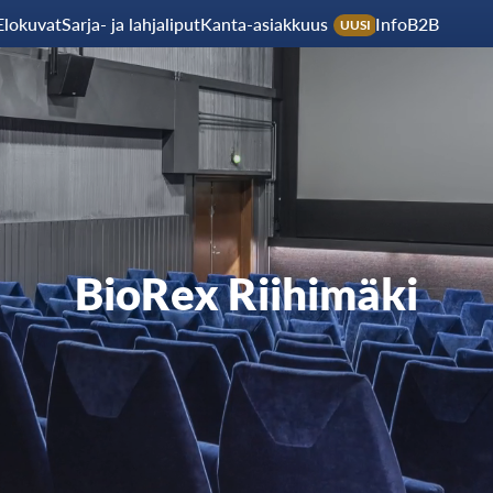
Elokuvat
Sarja- ja lahjaliput
Kanta-asiakkuus
Info
B2B
UUSI
BioRex Riihimäki