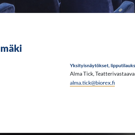
imäki
Yksityisnäytökset, lipputilauks
Alma Tick, Teatterivastaava
alma.tick@biorex.fi