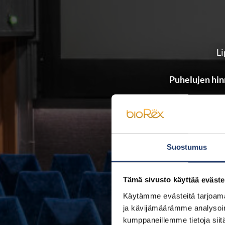
Li
Puhelujen hin
Lippukassa palvel
Suostumus
Teatterikohtaiset aukio
Tämä sivusto käyttää eväste
Käytämme evästeitä tarjoama
ja kävijämäärämme analysoim
kumppaneillemme tietoja siitä