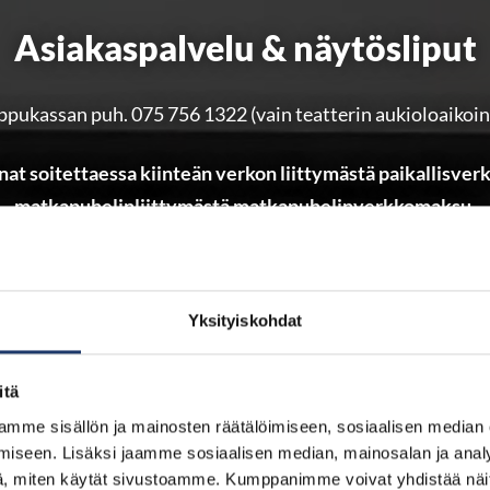
Asiakaspalvelu & näytösliput
ppukassan puh. 075 756 1322 (vain teatterin aukioloaikoi
nat soitettaessa kiinteän verkon liittymästä paikallisve
matkapuhelinliittymästä matkapuhelinverkkomaksu.
ee löytötavaroita. ohjelmistoa sekä lippujen palautuksia ko
Huomioithan, että lippukassa ei ota vastaan varauksia.
Yksityiskohdat
loajat näet sivuston alatunnisteesta ko. teatterin ollessa 
itä
Avaa lippuhinnasto
mme sisällön ja mainosten räätälöimiseen, sosiaalisen median
iseen. Lisäksi jaamme sosiaalisen median, mainosalan ja analy
, miten käytät sivustoamme. Kumppanimme voivat yhdistää näitä t