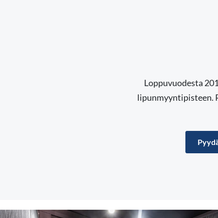
Loppuvuodesta 2017 
lipunmyyntipisteen. R
Pyydä