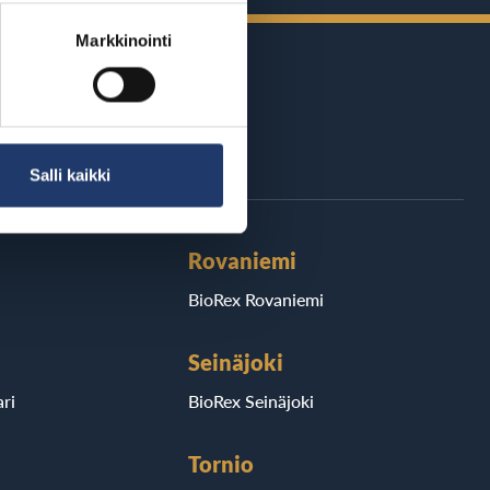
Markkinointi
äri Suomea
Salli kaikki
Rovaniemi
BioRex Rovaniemi
Seinäjoki
ri
BioRex Seinäjoki
Tornio