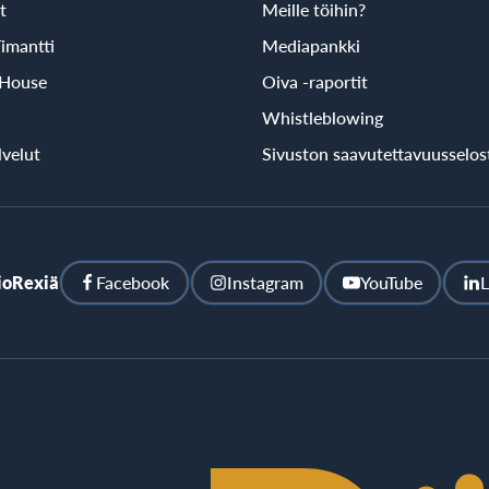
t
Meille töihin?
imantti
Mediapankki
 House
Oiva -raportit
Whistleblowing
velut
Sivuston saavutettavuusselos
ioRexiä
Facebook
Instagram
YouTube
L