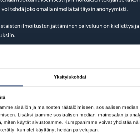
 voi tehdä joko omalla nimellä tai täysin anonyymisti.
staisten ilmoitusten jättäminen palveluun on kiellettyä ja
uksiin.
 ilmoituskanavan käyttöönotto perustuu ilmoittajansuojel
jeludirektiiviin.
Yksityiskohdat
isen palveluntuottajan, Juuriharja Oy:n
w.juuriharja.fi/whistleblowing-ilmoittajalle-faq
itä
mme sisällön ja mainosten räätälöimiseen, sosiaalisen median
iseen. Lisäksi jaamme sosiaalisen median, mainosalan ja analy
, miten käytät sivustoamme. Kumppanimme voivat yhdistää näitä t
n kerätty, kun olet käyttänyt heidän palvelujaan.