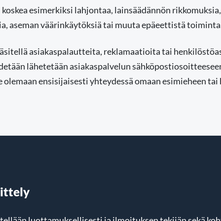
 koskea esimerkiksi lahjontaa, lainsäädännön rikkomuksia,
a, aseman väärinkäytöksiä tai muuta epäeettistä toiminta
sitellä asiakaspalautteita, reklamaatioita tai henkilöstöas
detään lähetetään asiakaspalvelun sähköpostiosoitteesee
olemaan ensisijaisesti yhteydessä omaan esimieheen tai 
ittely
tellään luottamuksellisesti ja ilmoituksen tekijän sekä ko