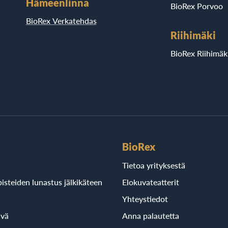
Hämeenlinna
BioRex Porvoo
BioRex Verkatehdas
Riihimäki
BioRex Riihimäk
BioRex
Tietoa yrityksestä
isteiden lunastus jälkikäteen
Elokuvateatterit
Yhteystiedot
ivä
Anna palautetta