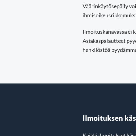
Väärinkäytösepäily voi
ihmisoikeusrikkomuksi
Ilmoituskanavassa ei kä
Asiakaspalautteet pyy
henkilöstöä pyydämme 
Ilmoituksen käs
Kaikki ilmoitukset käsi