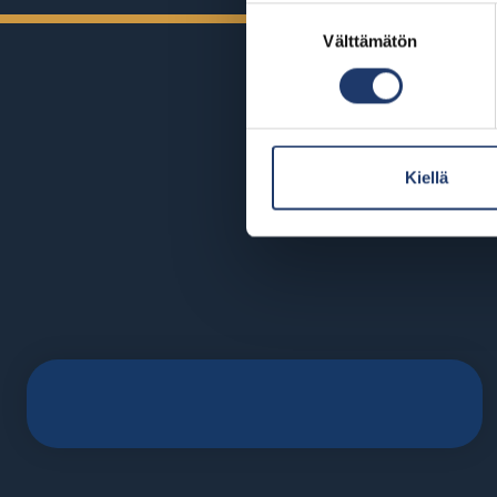
Suostumuksen
Välttämätön
valinta
Kiellä