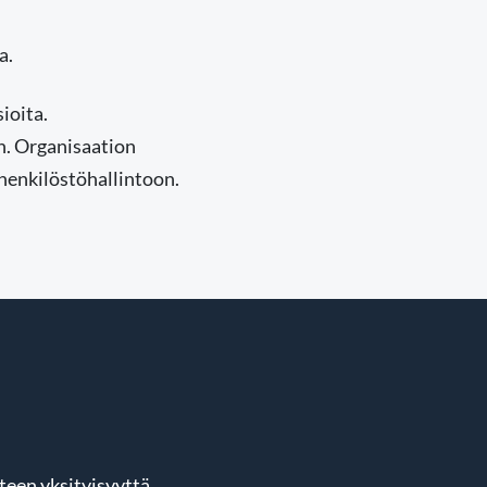
a.
ioita.
n. Organisaation
henkilöstöhallintoon.
hteen yksityisyyttä