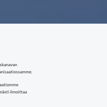
uskanavan
ganisaatiossamme.
isaatiomme
mästi ilmoittaa