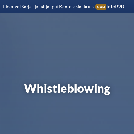
Elokuvat
Sarja- ja lahjaliput
Kanta-asiakkuus
Info
B2B
UUSI
Whistleblowing