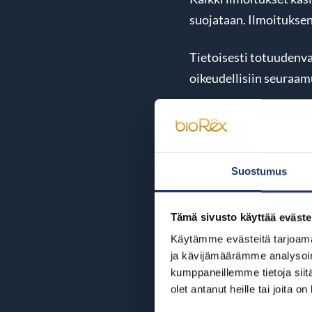
suojataan. Ilmoituksen
Tietoisesti totuudenva
oikeudellisiin seuraam
Väärinkäytösepäilyjen
unionin ilmoittajansuo
Suostumus
Ilmoituskanava on ulko
toteuttama.
https://ww
Tämä sivusto käyttää eväste
Tee ilmoitus täältä
Käytämme evästeitä tarjoama
ja kävijämäärämme analysoim
kumppaneillemme tietoja siitä
olet antanut heille tai joita o