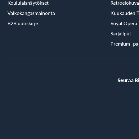
Koululaisnäytökset
Retroelokuva
Valkokangasmainonta
Kuukauden T
B2B uutiskirje
Royal Opera
Sarjaliput
Premium -pal
Seuraa B
BioRex
Cinemas