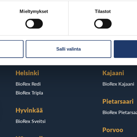
Mieltymykset
Tilastot
BioRexillä on 12 elokuvateatteria ymp
Salli valinta
Helsinki
Kajaani
BioRex Redi
BioRex Kajaani
BioRex Tripla
Pietarsaari
Hyvinkää
BioRex Pietarsaa
BioRex Sveitsi
Porvoo