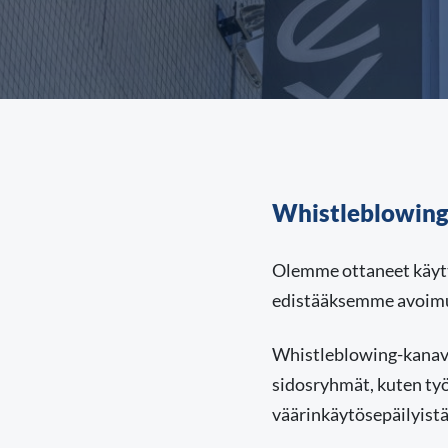
Whistleblowin
Olemme ottaneet käyt
edistääksemme avoimuu
Whistleblowing-kanava
sidosryhmät, kuten työ
väärinkäytösepäilyistä