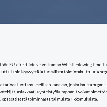
g
töön EU-direktiivin velvoittaman Whistleblowing-ilmoit
tta, läpinäkyvyyttä ja turvallista toimintakulttuuria or
 tarjoaa luottamuksellisen kanavan, jonka kautta organ
ntekijät, asiakkaat ja yhteistyökumppanit voivat nimettö
, epäeettisestä toiminnasta tai muista rikkomuksista.