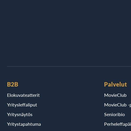
B2B
Palvelut
Elokuvateatterit
MovieClub
Yritysleffaliput
MovieClub -p
Yritysnäytös
Senioribio
Yritystapahtuma
Perheleffapä