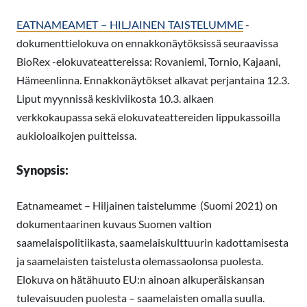
EATNAMEAMET – HILJAINEN TAISTELUMME
-
dokumenttielokuva on ennakkonäytöksissä seuraavissa
BioRex -elokuvateattereissa: Rovaniemi, Tornio, Kajaani,
Hämeenlinna. Ennakkonäytökset alkavat perjantaina 12.3.
Liput myynnissä keskiviikosta 10.3. alkaen
verkkokaupassa sekä elokuvateattereiden lippukassoilla
aukioloaikojen puitteissa.
Synopsis:
Eatnameamet – Hiljainen taistelumme (Suomi 2021) on
dokumentaarinen kuvaus Suomen valtion
saamelaispolitiikasta, saamelaiskulttuurin kadottamisesta
ja saamelaisten taistelusta olemassaolonsa puolesta.
Elokuva on hätähuuto EU:n ainoan alkuperäiskansan
tulevaisuuden puolesta – saamelaisten omalla suulla.