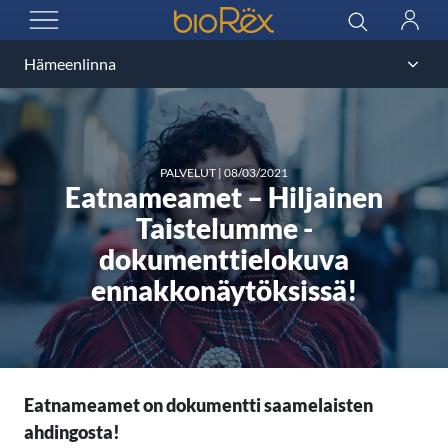
BioRex Cinemas
Haku
Kirjau
AVAA VALIKKO
PALVELUT
|
08/03/2021
Eatnameamet – Hiljainen
Taistelumme -
dokumenttielokuva
ennakkonäytöksissä!
Eatnameamet on dokumentti saamelaisten
ahdingosta!