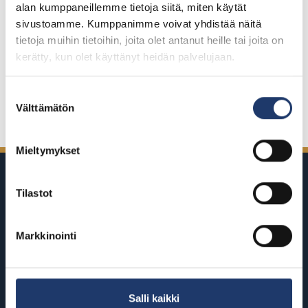
alan kumppaneillemme tietoja siitä, miten käytät
sivustoamme. Kumppanimme voivat yhdistää näitä
Hyväksy evästeet
tietoja muihin tietoihin, joita olet antanut heille tai joita on
kerätty, kun olet käyttänyt heidän palvelujaan.
Suostumuksen
Jaa Facebookissa
Jaa Twitterissä
Jaa LinkedInissä
Jaa WhatsAppissa
Välttämätön
valinta
Mieltymykset
Tilastot
Markkinointi
BioRexillä on 12 elokuvateatteria
ympäri Suomea
Salli kaikki