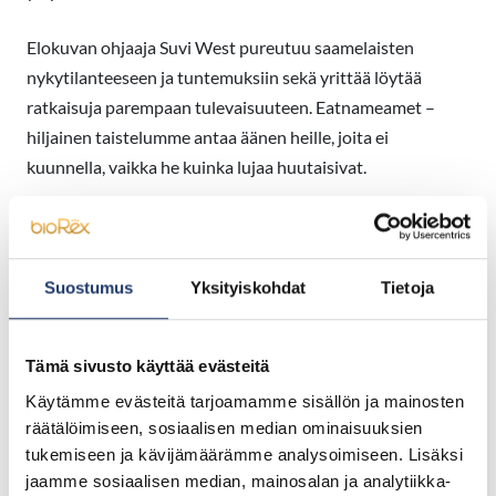
Elokuvan ohjaaja Suvi West pureutuu saamelaisten
nykytilanteeseen ja tuntemuksiin sekä yrittää löytää
ratkaisuja parempaan tulevaisuuteen. Eatnameamet –
hiljainen taistelumme antaa äänen heille, joita ei
kuunnella, vaikka he kuinka lujaa huutaisivat.
Tarina on universaali, sillä monet alkuperäiskansat käyvät
samankaltaista taistelua ympäri maailmaa.
Suostumus
Yksityiskohdat
Tietoja
This content requires cookies.
Tämä sivusto käyttää evästeitä
Change cookie settings
Käytämme evästeitä tarjoamamme sisällön ja mainosten
räätälöimiseen, sosiaalisen median ominaisuuksien
tukemiseen ja kävijämäärämme analysoimiseen. Lisäksi
Hyväksy evästeet nähdäksesi upotettu
sisältö
jaamme sosiaalisen median, mainosalan ja analytiikka-