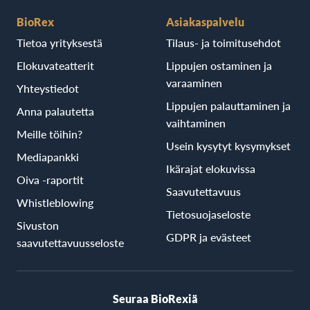
BioRex
Asiakaspalvelu
Tietoa yrityksestä
Tilaus- ja toimitusehdot
Elokuvateatterit
Lippujen ostaminen ja
varaaminen
Yhteystiedot
Lippujen palauttaminen ja
Anna palautetta
vaihtaminen
Meille töihin?
Usein kysytyt kysymykset
Mediapankki
Ikärajat elokuvissa
Oiva -raportit
Saavutettavuus
Whistleblowing
Tietosuojaseloste
Sivuston
GDPR ja evästeet
saavutettavuusseloste
Seuraa BioRexiä