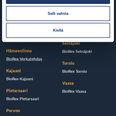
Helsinki
Riihimäki
BioRex Redi
BioRex Riihimäki
Salli valinta
BioRex Tripla
Rovaniemi
Kiellä
Hyvinkää
BioRex Rovaniemi
BioRex Sveitsi
Seinäjoki
Hämeenlinna
BioRex Seinäjoki
BioRex Verkatehdas
Tornio
Kajaani
BioRex Tornio
BioRex Kajaani
Vaasa
Pietarsaari
BioRex Vaasa
BioRex Pietarsaari
Porvoo