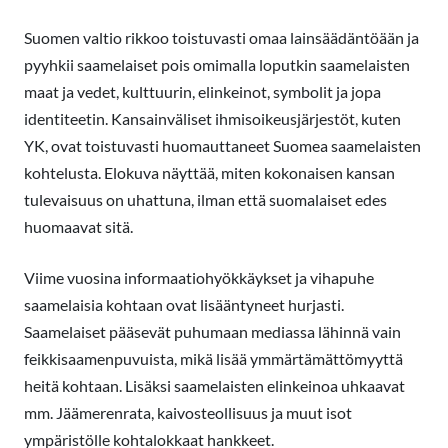
Suomen valtio rikkoo toistuvasti omaa lainsäädäntöään ja
pyyhkii saamelaiset pois omimalla loputkin saamelaisten
maat ja vedet, kulttuurin, elinkeinot, symbolit ja jopa
identiteetin. Kansainväliset ihmisoikeusjärjestöt, kuten
YK, ovat toistuvasti huomauttaneet Suomea saamelaisten
kohtelusta. Elokuva näyttää, miten kokonaisen kansan
tulevaisuus on uhattuna, ilman että suomalaiset edes
huomaavat sitä.
Viime vuosina informaatiohyökkäykset ja vihapuhe
saamelaisia kohtaan ovat lisääntyneet hurjasti.
Saamelaiset pääsevät puhumaan mediassa lähinnä vain
feikkisaamenpuvuista, mikä lisää ymmärtämättömyyttä
heitä kohtaan. Lisäksi saamelaisten elinkeinoa uhkaavat
mm. Jäämerenrata, kaivosteollisuus ja muut isot
ympäristölle kohtalokkaat hankkeet.