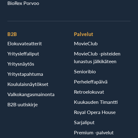
BioRex Porvoo
B2B
Palvelut
Elokuvateatterit
MovieClub
Yritysleffaliput
MovieClub -pisteiden
lunastus jälkikäteen
Yritysnäytös
Senioribio
Yritystapahtuma
Perheleffapäivä
Koululaisnäytökset
Retroelokuvat
Valkokangasmainonta
Kuukauden Timantti
B2B uutiskirje
Royal Opera House
Sarjaliput
Premium -palvelut