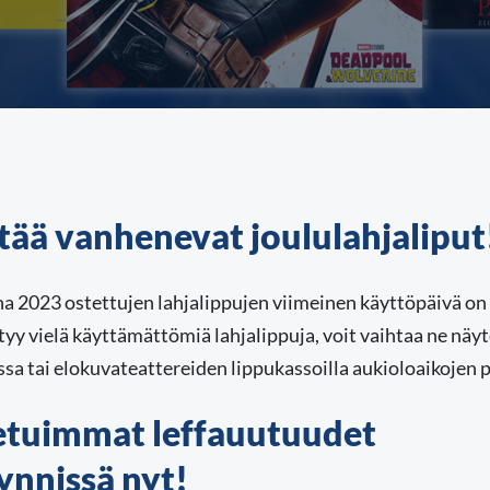
tää vanhenevat joululahjaliput
a 2023 ostettujen lahjalippujen viimeinen käyttöpäivä on 
tyy vielä käyttämättömiä lahjalippuja, voit vaihtaa ne näy
a tai elokuvateattereiden lippukassoilla aukioloaikojen p
etuimmat leffauutuudet
nnissä nyt!