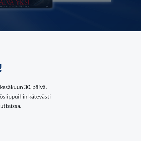
!
kesäkuun 30. päivä.
töslippuihin kätevästi
utteissa.