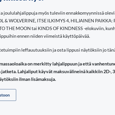
a joululahjalippuja myös tuleviin ennakkomyynnissä olevii
 & WOLVERINE, ITSE ILKIMYS 4, HILJAINEN PAIKKA: 
O THE MOON tai KINDS OF KINDNESS -elokuviin, kunhan
ippuihin ennen niiden viimeistä käyttöpäivää.
etuimpiin leffauutuuksiin ja osta lippusi näytöksiin jo tän
assaoloaika on merkitty lahjalippuun ja että vanhentunei
jatketa. Lahjaliput käyvät maksuvälineinä kaikkiin 2D-, 
ytöksiin ilman lisämaksuja.
istoon