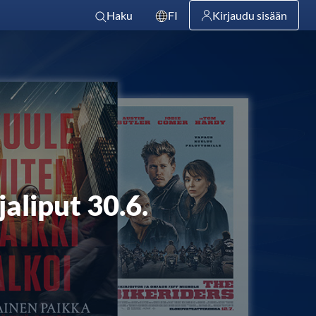
Haku
FI
Kirjaudu sisään
aliput 30.6.