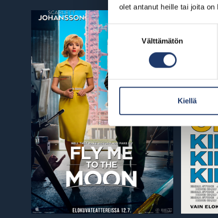
olet antanut heille tai joita o
Suostumuksen
Välttämätön
valinta
Kiellä