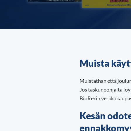
Muista käyt
Muistathan että joulun
Jos taskunpohjalta löy
BioRexin verkkokaupass
Kesän odot
ennakkomyy