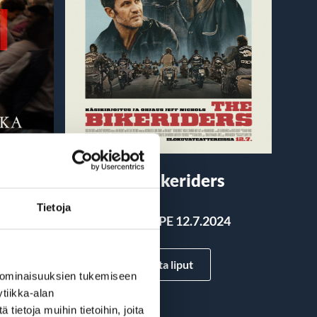
 Päivä
The Bikeriders
Tietoja
Ensi-ilta: PE 12.7.2024
24
Osta liput
 ominaisuuksien tukemiseen
tiikka-alan
ietoja muihin tietoihin, joita