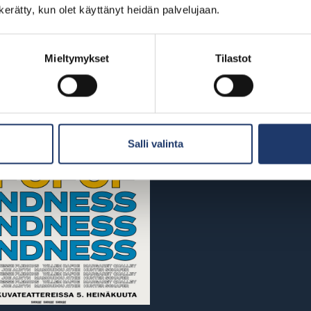
n kerätty, kun olet käyttänyt heidän palvelujaan.
Mieltymykset
Tilastot
Salli valinta