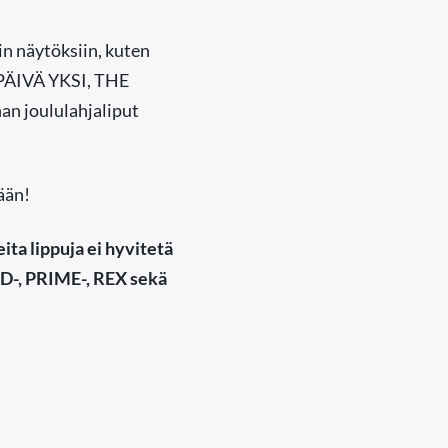
n näytöksiin, kuten
PÄIVÄ YKSI, THE
 joululahjaliput
ään!
ta lippuja ei hyvitetä
3D-, PRIME-, REX sekä