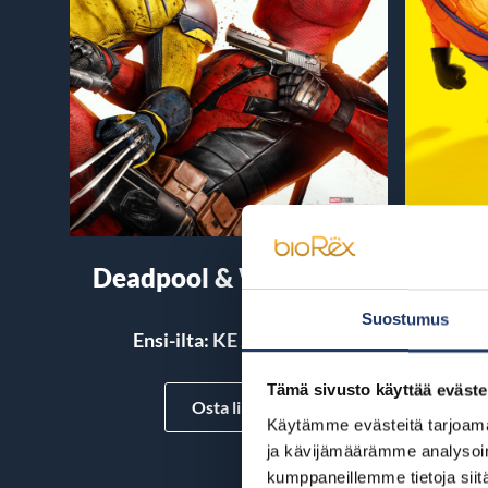
Deadpool & Wolverine
Suostumus
Ensi-ilta: KE 24.7.2024
En
Tämä sivusto käyttää eväste
Osta liput
Käytämme evästeitä tarjoama
ja kävijämäärämme analysoim
kumppaneillemme tietoja siitä