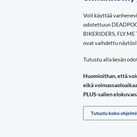
Voit käyttää vanhenevi
odotettuun DEADPOOL
BIKERIDERS, FLY ME T
ovat vaihdettu näytösl
Tutustu alla kesän odot
Huomioithan, että voim
eikä voimassaoloaikaa 
PLUS-salien elokuvanä
Tutustu koko ohjelm