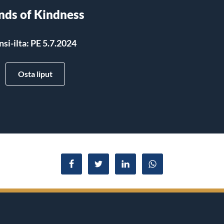
nds of Kindness
nsi-ilta: PE 5.7.2024
Osta liput
Jaa Facebookissa
Jaa Twitterissä
Jaa LinkedInissä
Jaa WhatsAppissa