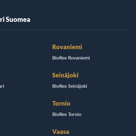
äri Suomea
Rovaniemi
BioRex Rovaniemi
Seinäjoki
ri
BioRex Seinäjoki
Tornio
BioRex Tornio
Vaasa