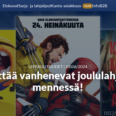
Elokuvat
Sarja- ja lahjaliput
Kanta-asiakkuus
Info
B2B
UUSI
LEFFAUUTUUDET
|
13/06/2024
tää vanhenevat joululahj
mennessä!