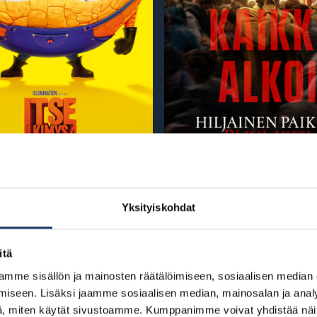
Itse Ilkimys 4
Hiljainen Paikka:
Yksi
Yksityiskohdat
si-ilta: PE 28.6.2024
Ensi-ilta: PE 5.7.20
itä
Osta liput
mme sisällön ja mainosten räätälöimiseen, sosiaalisen median
Osta liput
iseen. Lisäksi jaamme sosiaalisen median, mainosalan ja analy
, miten käytät sivustoamme. Kumppanimme voivat yhdistää näitä t