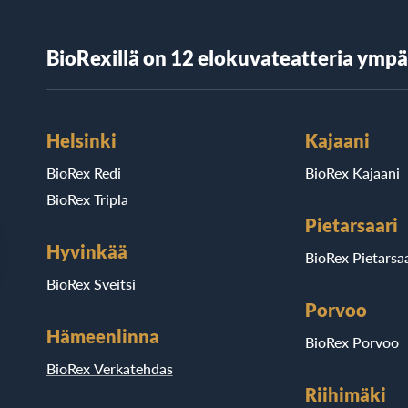
BioRexillä on 12 elokuvateatteria ymp
Helsinki
Kajaani
BioRex Redi
BioRex Kajaani
BioRex Tripla
Pietarsaari
Hyvinkää
BioRex Pietarsaa
BioRex Sveitsi
Porvoo
Hämeenlinna
BioRex Porvoo
BioRex Verkatehdas
Riihimäki