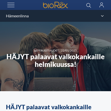
BioRex Cinemas
Haku
Kirjau
AVAA VALIKKO
LEFFAUUTUUDET
|
22/01/2025
HÄJYT palaavat valkokankaille
helmikuussa!
HÄJYT palaavat valkokankaille