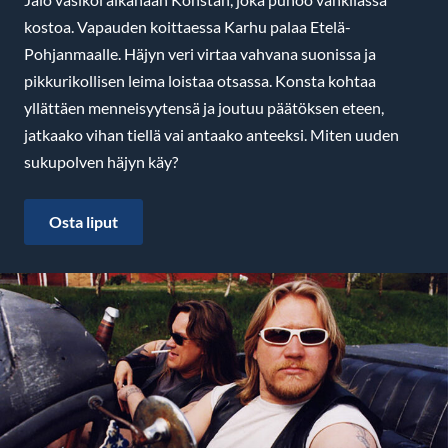
kostoa. Vapauden koittaessa Karhu palaa Etelä-
Pohjanmaalle. Häjyn veri virtaa vahvana suonissa ja
pikkurikollisen leima loistaa otsassa. Konsta kohtaa
yllättäen menneisyytensä ja joutuu päätöksen eteen,
jatkaako vihan tiellä vai antaako anteeksi. Miten uuden
sukupolven häjyn käy?
Osta liput