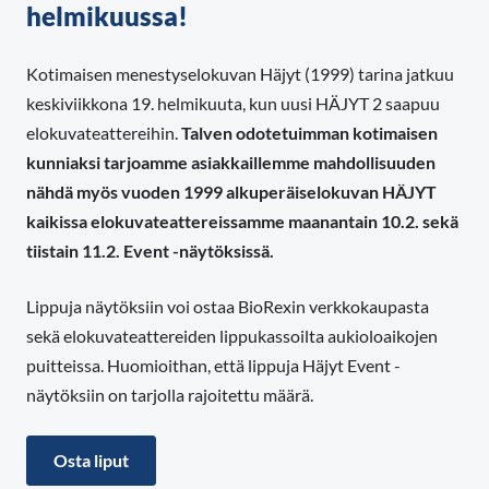
helmikuussa!
Kotimaisen menestyselokuvan Häjyt (1999) tarina jatkuu
keskiviikkona 19. helmikuuta, kun uusi HÄJYT 2 saapuu
elokuvateattereihin.
Talven odotetuimman kotimaisen
kunniaksi tarjoamme asiakkaillemme mahdollisuuden
nähdä myös vuoden 1999 alkuperäiselokuvan HÄJYT
kaikissa elokuvateattereissamme maanantain 10.2. sekä
tiistain 11.2. Event -näytöksissä.
Lippuja näytöksiin voi ostaa BioRexin verkkokaupasta
sekä elokuvateattereiden lippukassoilta aukioloaikojen
puitteissa. Huomioithan, että lippuja Häjyt Event -
näytöksiin on tarjolla rajoitettu määrä.
Osta liput