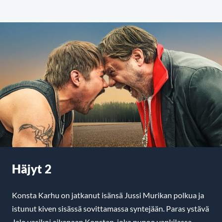
Häjyt 2
Konsta Karhu on jatkanut isänsä Jussi Murikan polkua ja
istunut kiven sisässä sovittamassa syntejään. Paras ystävä
Jalo vasikoi aikanaan Konstan, joka punoo vankilassa