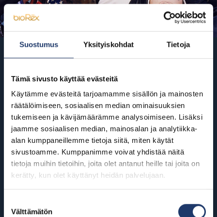
Suostumus
Yksityiskohdat
Tietoja
Häjyt
Tämä sivusto käyttää evästeitä
Mitä tapahtuu kun he palaavat kotikyläänsä?
Jussi
Käytämme evästeitä tarjoamamme sisällön ja mainosten
Murikka (Samuli Edelmann) ja Antti Karhu (Juha Veijonen)
räätälöimiseen, sosiaalisen median ominaisuuksien
palaavat viiden vuoden vankilatuomion jälkeen
tukemiseen ja kävijämäärämme analysoimiseen. Lisäksi
kotikyläänsä. Pankkiryöstösaalis ei löydykään
jaamme sosiaalisen median, mainosalan ja analytiikka-
kätköpaikasta ja heidän vanha rikostoverinsa Heikki
alan kumppaneillemme tietoja siitä, miten käytät
(Teemu Lehtilä) on ilmaantunut vt. nimismieheksi.
sivustoamme. Kumppanimme voivat yhdistää näitä
Vanhojen tyttöystävien ja Heikin yritykset saada
tietoja muihin tietoihin, joita olet antanut heille tai joita on
kaverukset pysymään kaidalla polulla eivät onnistu.
kerätty, kun olet käyttänyt heidän palvelujaan.
Isoisän (Kalevi Haapoja) elämänohje kiehtoo poikia yhä:
rehellinen työ ei ole ikinä kannattanut – eikä kannata! Kun
Suostumuksen
Välttämätön
valinta
kaverusten vanha arkkivihollinen, komisario Törnqvist