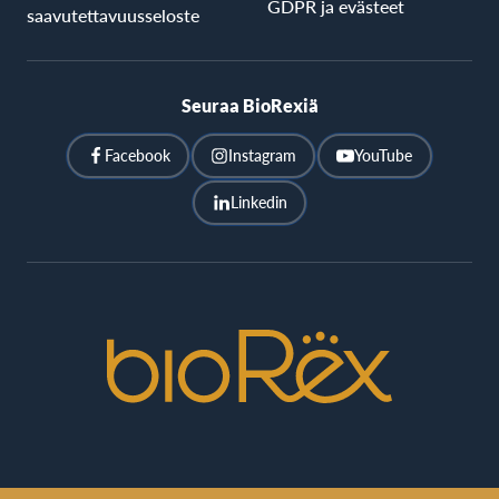
GDPR ja evästeet
saavutettavuusseloste
Seuraa BioRexiä
Facebook
Instagram
YouTube
Linkedin
BioRex
Cinemas