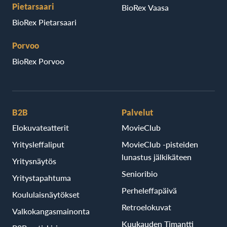
Pietarsaari
BioRex Vaasa
BioRex Pietarsaari
Porvoo
BioRex Porvoo
B2B
Palvelut
Elokuvateatterit
MovieClub
Yritysleffaliput
MovieClub -pisteiden
lunastus jälkikäteen
Yritysnäytös
Senioribio
Yritystapahtuma
Perheleffapäivä
Koululaisnäytökset
Retroelokuvat
Valkokangasmainonta
Kuukauden Timantti