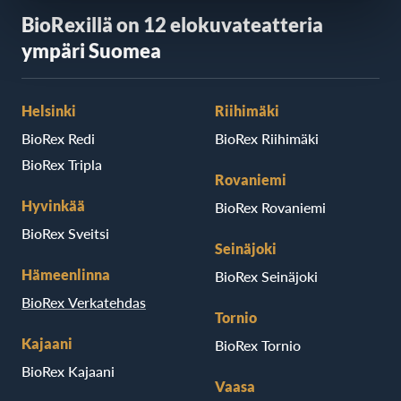
BioRexillä on 12 elokuvateatteria
ympäri Suomea
Helsinki
Riihimäki
BioRex Redi
BioRex Riihimäki
BioRex Tripla
Rovaniemi
Hyvinkää
BioRex Rovaniemi
BioRex Sveitsi
Seinäjoki
Hämeenlinna
BioRex Seinäjoki
BioRex Verkatehdas
Tornio
Kajaani
BioRex Tornio
BioRex Kajaani
Vaasa