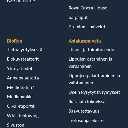
B2B uutiskirje
Royal Opera House
Sarjaliput
Premium -palvelut
BioRex
Asiakaspalvelu
Tietoa yrityksestä
Tilaus- ja toimitusehdot
Elokuvateatterit
Lippujen ostaminen ja
varaaminen
Yhteystiedot
Lippujen palauttaminen ja
Anna palautetta
vaihtaminen
Meille töihin?
Usein kysytyt kysymykset
Mediapankki
Ikärajat elokuvissa
Oiva -raportit
Saavutettavuus
Whistleblowing
Tietosuojaseloste
Sivuston