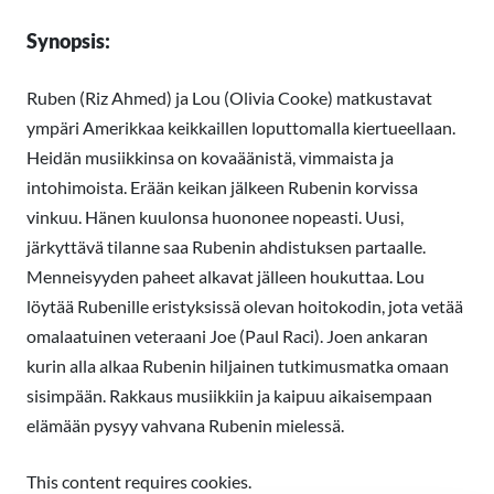
Synopsis:
Ruben (Riz Ahmed) ja Lou (Olivia Cooke) matkustavat
ympäri Amerikkaa keikkaillen loputtomalla kiertueellaan.
Heidän musiikkinsa on kovaäänistä, vimmaista ja
intohimoista. Erään keikan jälkeen Rubenin korvissa
vinkuu. Hänen kuulonsa huononee nopeasti. Uusi,
järkyttävä tilanne saa Rubenin ahdistuksen partaalle.
Menneisyyden paheet alkavat jälleen houkuttaa. Lou
löytää Rubenille eristyksissä olevan hoitokodin, jota vetää
omalaatuinen veteraani Joe (Paul Raci). Joen ankaran
kurin alla alkaa Rubenin hiljainen tutkimusmatka omaan
sisimpään. Rakkaus musiikkiin ja kaipuu aikaisempaan
elämään pysyy vahvana Rubenin mielessä.
This content requires cookies.