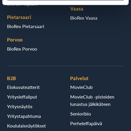
BioRex Kajaani
Vaasa
Pietarsaari
BioRex Vaasa
BioRex Pietarsaari
Porvoo
BioRex Porvoo
B2B
Palvelut
Elokuvateatterit
MovieClub
Yritysleffaliput
MovieClub -pisteiden
lunastus jälkikäteen
Yritysnäytös
Senioribio
Yritystapahtuma
Perheleffapäivä
Koululaisnäytökset