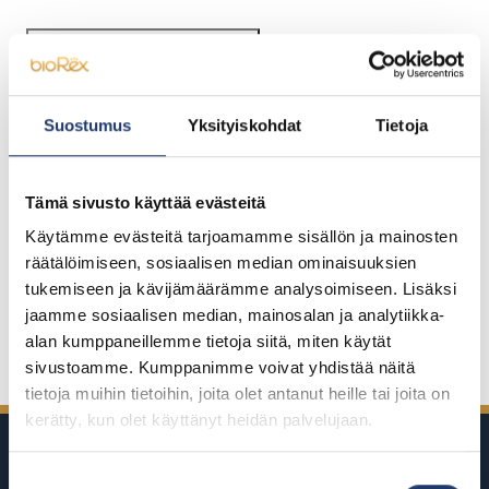
Change cookie settings
Suostumus
Yksityiskohdat
Tietoja
Hyväksy evästeet nähdäksesi upotettu
sisältö
Tämä sivusto käyttää evästeitä
Hyväksy evästeet
Käytämme evästeitä tarjoamamme sisällön ja mainosten
räätälöimiseen, sosiaalisen median ominaisuuksien
tukemiseen ja kävijämäärämme analysoimiseen. Lisäksi
jaamme sosiaalisen median, mainosalan ja analytiikka-
Jaa Facebookissa
Jaa Twitterissä
Jaa LinkedInissä
Jaa WhatsAppissa
alan kumppaneillemme tietoja siitä, miten käytät
sivustoamme. Kumppanimme voivat yhdistää näitä
tietoja muihin tietoihin, joita olet antanut heille tai joita on
kerätty, kun olet käyttänyt heidän palvelujaan.
Suostumuksen