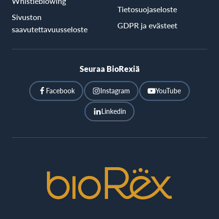
Whistleblowing
Tietosuojaseloste
Sivuston
GDPR ja evästeet
saavutettavuusseloste
Seuraa BioRexiä
Facebook
Instagram
YouTube
Linkedin
BioRex
Cinemas