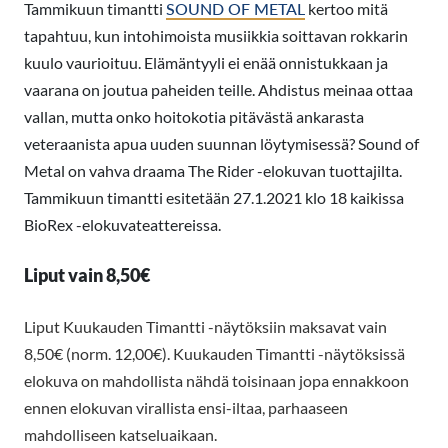
Tammikuun timantti
SOUND OF METAL
kertoo mitä
tapahtuu, kun intohimoista musiikkia soittavan rokkarin
kuulo vaurioituu. Elämäntyyli ei enää onnistukkaan ja
vaarana on joutua paheiden teille. Ahdistus meinaa ottaa
vallan, mutta onko hoitokotia pitävästä ankarasta
veteraanista apua uuden suunnan löytymisessä? Sound of
Metal on vahva draama The Rider -elokuvan tuottajilta.
Tammikuun timantti esitetään 27.1.2021 klo 18 kaikissa
BioRex -elokuvateattereissa.
Liput vain 8,50€
Liput Kuukauden Timantti -näytöksiin maksavat vain
8,50€ (norm. 12,00€). Kuukauden Timantti -näytöksissä
elokuva on mahdollista nähdä toisinaan jopa ennakkoon
ennen elokuvan virallista ensi-iltaa, parhaaseen
mahdolliseen katseluaikaan.