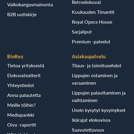
Retroelokuvat
Valkokangasmainonta
Kuukauden Timantti
B2B uutiskirje
Royal Opera House
Sarjaliput
Premium -palvelut
BioRex
Asiakaspalvelu
Tietoa yrityksestä
Tilaus- ja toimitusehdot
Elokuvateatterit
Lippujen ostaminen ja
varaaminen
Yhteystiedot
Lippujen palauttaminen ja
Anna palautetta
vaihtaminen
Meille töihin?
Usein kysytyt kysymykset
Mediapankki
Ikärajat elokuvissa
Oiva -raportit
Saavutettavuus