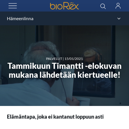
BioRex Cinemas
Haku
Kirjau
AVAA VALIKKO
PALVELUT
|
15/01/2021
Tammikuun Timantti -elokuvan
mukana lähdetään kiertueelle!
Elämäntapa, joka ei kantanut loppuun asti