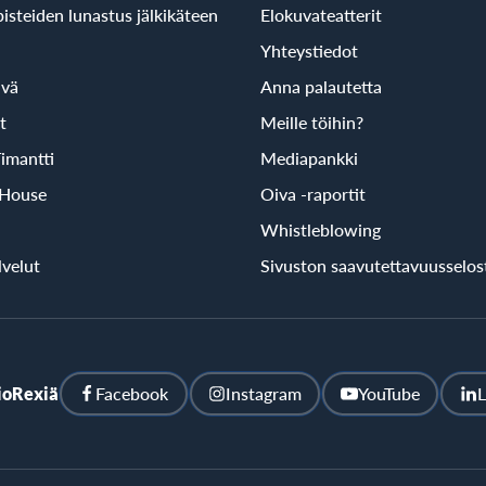
isteiden lunastus jälkikäteen
Elokuvateatterit
Yhteystiedot
ivä
Anna palautetta
t
Meille töihin?
imantti
Mediapankki
 House
Oiva -raportit
Whistleblowing
velut
Sivuston saavutettavuusselos
ioRexiä
Facebook
Instagram
YouTube
L