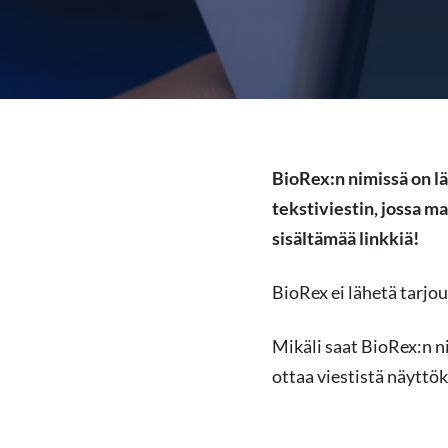
BioRex:n nimissä on l
tekstiviestin, jossa m
sisältämää linkkiä!
BioRex ei lähetä tarjous
Mikäli saat BioRex:n 
ottaa viestistä näyttö