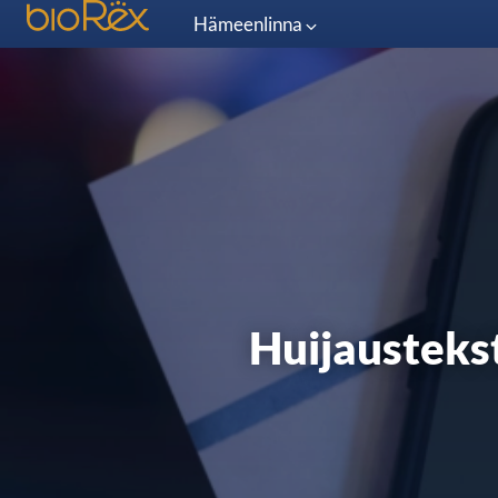
Hämeenlinna
Huijaustekst