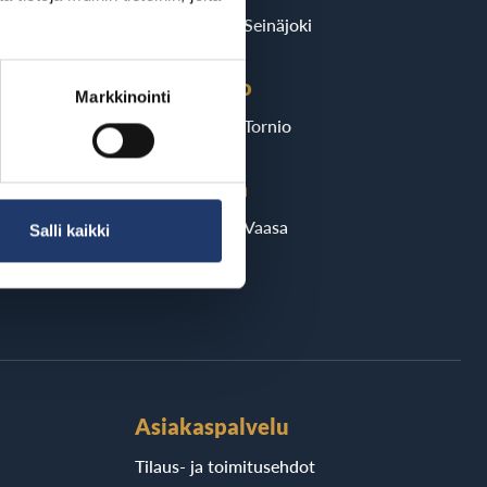
ri
BioRex Seinäjoki
Tornio
Markkinointi
BioRex Tornio
Vaasa
i
BioRex Vaasa
Salli kaikki
Asiakaspalvelu
Tilaus- ja toimitusehdot