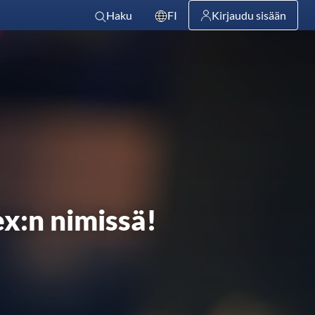
Haku
FI
Kirjaudu sisään
ex:n nimissä!