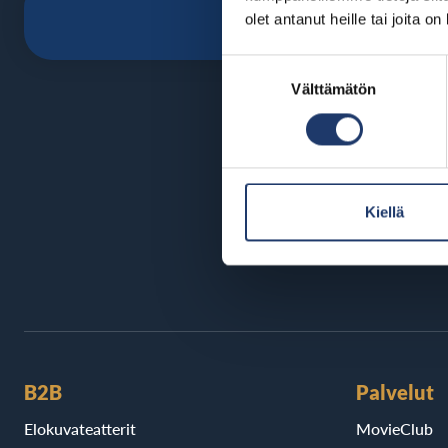
olet antanut heille tai joita o
Suostumuksen
Välttämätön
valinta
Kiellä
B2B
Palvelut
Elokuvateatterit
MovieClub