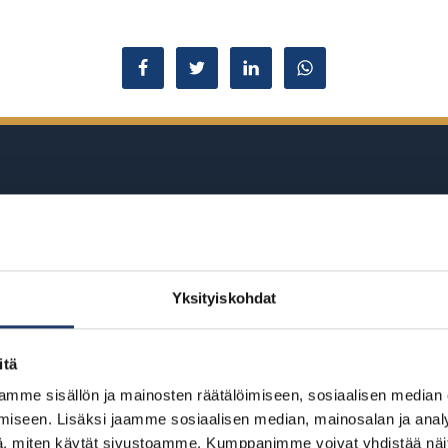
Jaa Facebookissa
Jaa Twitterissä
Jaa LinkedInissä
Jaa WhatsAppissa
BioRexillä on 12 elokuvateatteria ymp
Yksityiskohdat
Helsinki
Kajaani
itä
BioRex Redi
BioRex Kajaani
mme sisällön ja mainosten räätälöimiseen, sosiaalisen median
BioRex Tripla
iseen. Lisäksi jaamme sosiaalisen median, mainosalan ja analy
Pietarsaari
, miten käytät sivustoamme. Kumppanimme voivat yhdistää näitä t