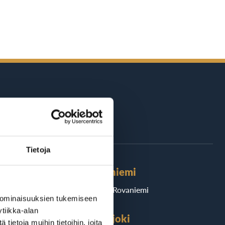
äri Suomea
Tietoja
Rovaniemi
BioRex Rovaniemi
 ominaisuuksien tukemiseen
tiikka-alan
Seinäjoki
ietoja muihin tietoihin, joita