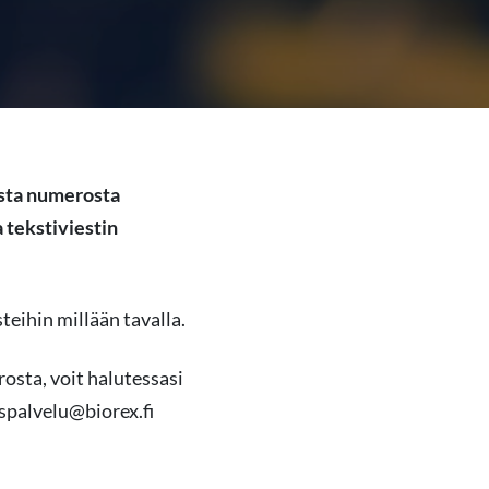
asta numerosta
a tekstiviestin
steihin millään tavalla.
sta, voit halutessasi
aspalvelu@biorex.fi