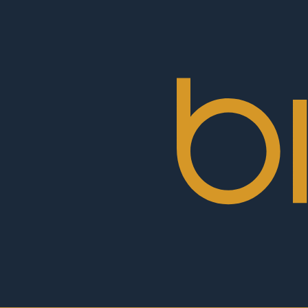
BioRex
Cinemas