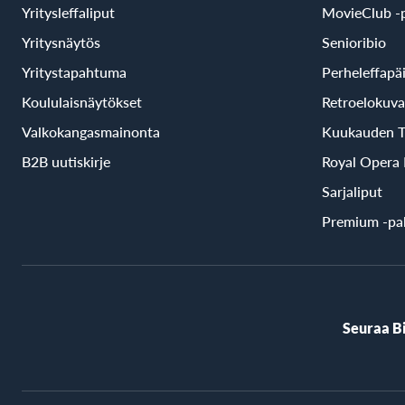
Yritysleffaliput
MovieClub -p
Yritysnäytös
Senioribio
Yritystapahtuma
Perheleffapä
Koululaisnäytökset
Retroelokuva
Valkokangasmainonta
Kuukauden T
B2B uutiskirje
Royal Opera
Sarjaliput
Premium -pal
Seuraa B