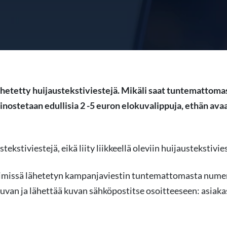
ähetetty huijaustekstiviestejä. Mikäli saat tuntemattom
ainostetaan edullisia 2 -5 euron elokuvalippuja, ethän ava
tekstiviestejä, eikä liity liikkeellä oleviin huijaustekstivie
nimissä lähetetyn kampanjaviestin tuntemattomasta numero
kuvan ja lähettää kuvan sähköpostitse osoitteeseen: asiak