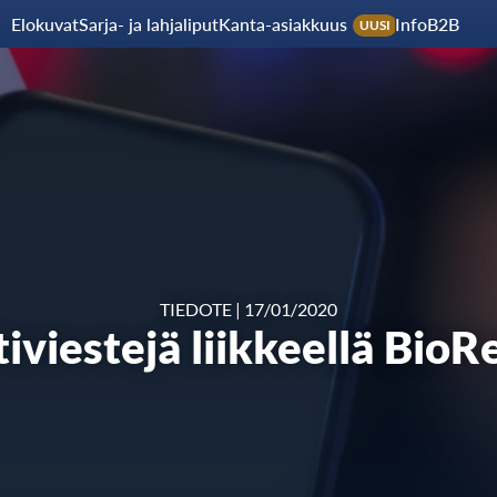
Elokuvat
Sarja- ja lahjaliput
Kanta-asiakkuus
Info
B2B
UUSI
TIEDOTE
|
17/01/2020
iviestejä liikkeellä BioR