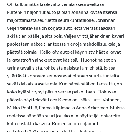
Ohikulkumatkalla olevalta venäläisseurueelta on
kuitenkin hajonnut auto ja pian Johanna löytää itsensä
majoittamasta seuruetta seurakuntatalolle. Johannan
veljen tehtävänä on korjata auto, että vieraat saadaan
äkkiä tien päälle ja alta pois. Veljen yrittäjähenkinen kaveri
puolestaan näkee tilanteessa hienoja mahdollisuuksia ja
päättää toimia. Kello käy, auto ei käynnisty, häät alkavat
ja katastrofin ainekset ovat käsissä. Huonot naiset on
tarina tavallisista, rohkeista naisista ja miehistä, joissa
yllättävät kohtaamiset nostavat pintaan suuria tunteita
sekä ikiaikaisia asetelmia. Kun nämä häät on tanssittu, on
koko kylä siirtynyt piirun verran paikoiltaan. Elokuvan
pääosia näyttelevät Leea Klemolan lisäksi Jussi Vatanen,
Mikko Penttilä, Emma Kilpimaa ja Anna Ackerman. Muissa
rooleissa nähdään suuri joukko niin näyttelijäkonkareita
kuin uusiakin kasvoja. Komedian on ohjannut
esikoispitkänä elokuvanaan Niklas Lindgren, ja