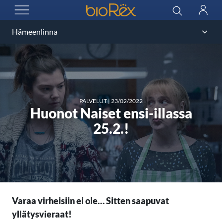
BioRex Cinemas
Haku
Kirjau
AVAA VALIKKO
PALVELUT
|
23/02/2022
Huonot Naiset ensi-illassa
25.2.!
Varaa virheisiin ei ole… Sitten saapuvat
yllätysvieraat!