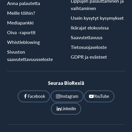
Lippujen palauttaminen ja
Anna palautetta
vaihtaminen
Meille töihin?
Usein kysytyt kysymykset
Mediapankki
Ikärajat elokuvissa
Oiva -raportit
Saavutettavuus
Whistleblowing
Tietosuojaseloste
Sivuston
GDPR ja evästeet
saavutettavuusseloste
Seuraa BioRexiä
Facebook
Instagram
YouTube
Linkedin