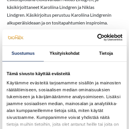
käsikirjoittaneet Karoliina Lindgren ja Niklas
Lindgren. Käsikirjoitus perustuu Karoliina Lindgrenin
alkuperäisideaan ja on tositapahtumien inspiroima.
This content requires cookies.
Change cookie settings
Suostumus
Yksityiskohdat
Tietoja
Tämä sivusto käyttää evästeitä
Hyväksy evästeet nähdäksesi upotettu
sisältö
Käytämme evästeitä tarjoamamme sisällön ja mainosten
räätälöimiseen, sosiaalisen median ominaisuuksien
Hyväksy evästeet
tukemiseen ja kävijämäärämme analysoimiseen. Lisäksi
jaamme sosiaalisen median, mainosalan ja analytiikka-
alan kumppaneillemme tietoja siitä, miten käytät
sivustoamme. Kumppanimme voivat yhdistää näitä
tietoja muihin tietoihin, joita olet antanut heille tai joita on