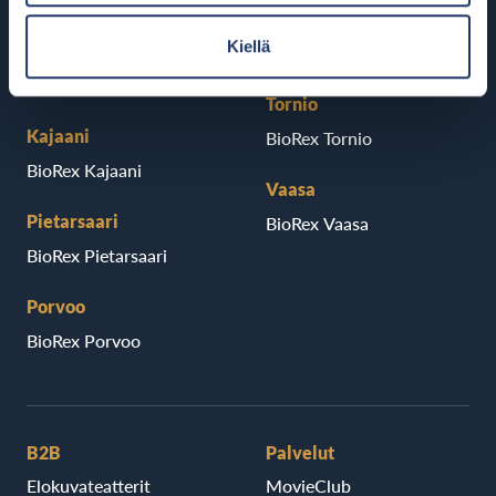
Seinäjoki
Kiellä
Hämeenlinna
BioRex Seinäjoki
BioRex Verkatehdas
Tornio
Kajaani
BioRex Tornio
BioRex Kajaani
Vaasa
Pietarsaari
BioRex Vaasa
BioRex Pietarsaari
Porvoo
BioRex Porvoo
B2B
Palvelut
Elokuvateatterit
MovieClub