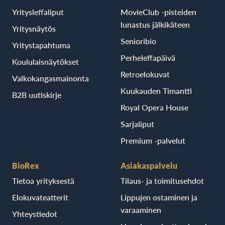
Yritysleffaliput
MovieClub -pisteiden
lunastus jälkikäteen
Yritysnäytös
Senioribio
Yritystapahtuma
Perheleffapäivä
Koululaisnäytökset
Retroelokuvat
Valkokangasmainonta
Kuukauden Timantti
B2B uutiskirje
Royal Opera House
Sarjaliput
Premium -palvelut
BioRex
Asiakaspalvelu
Tietoa yrityksestä
Tilaus- ja toimitusehdot
Elokuvateatterit
Lippujen ostaminen ja
varaaminen
Yhteystiedot