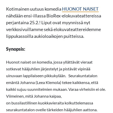
Kotimainen uutuus komedia
HUONOT NAISET
nähdään ensi-illassa BioRex-elokuvateattereissa
perjantaina 25.2.! Liput ovat myynnissä nyt
verkkosivuillamme sekä elokuvateattereidemme
lippukassoilla
aukioloaikojen puitteissa.
Synopsis:
Huonot naiset on komedia, jossa yllättävät vieraat
sotkevat hääjuhlien järjestelyt ja pistävät vipinää
uinuvaan lappilaiseen pikkukylään. Seurakuntatalon
emäntä Johanna (Leea Klemola) tekee kaikkensa, että
kaikki sujuu suunnitelmien mukaan. Varaa virheisiin ei ole.
Viimeinen, mitä Johanna kaipaa,
on bussilastillinen kuokkavieraita kolkuttelemassa
seurakuntatalon ovelle tärkeiden hääjuhlien aattona.