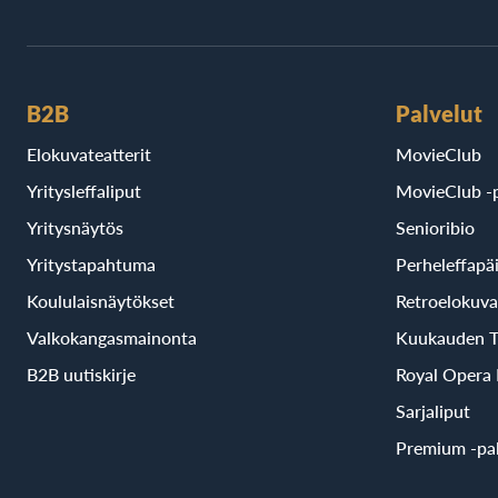
B2B
Palvelut
Elokuvateatterit
MovieClub
Yritysleffaliput
MovieClub -p
Yritysnäytös
Senioribio
Yritystapahtuma
Perheleffapä
Koululaisnäytökset
Retroelokuva
Valkokangasmainonta
Kuukauden T
B2B uutiskirje
Royal Opera
Sarjaliput
Premium -pal