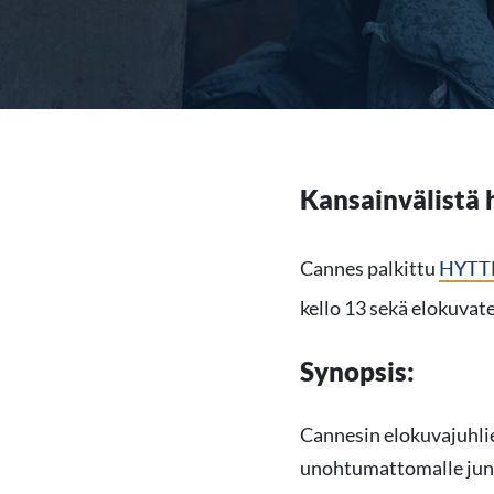
Kansainvälistä
Cannes palkittu
HYTT
kello 13 sekä elokuvat
Synopsis:
Cannesin elokuvajuhlie
unohtumattomalle jun