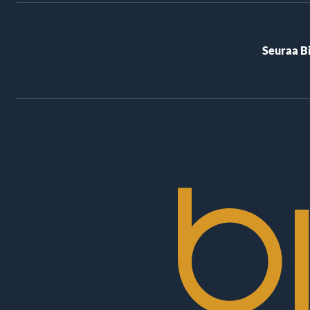
Seuraa B
BioRex
Cinemas