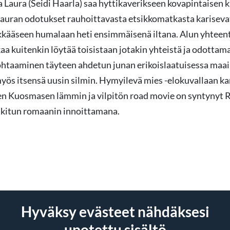
Laura (Seidi Haarla) saa hyttikaverikseen kovapintaisen 
 Lauran odotukset rauhoittavasta etsikkomatkasta karisevat
ekkääseen humalaan heti ensimmäisenä iltana. Alun yhtee
kaa kuitenkin löytää toisistaan jotakin yhteistä ja odotta
htaaminen täyteen ahdetun junan erikoislaatuisessa maa
ös itsensä uusin silmin. Hymyilevä mies -elokuvallaan ka
 Kuosmasen lämmin ja vilpitön road movie on syntynyt 
lkitun romaanin innoittamana.
Hyväksy evästeet nähdäksesi
upotettu sisältö