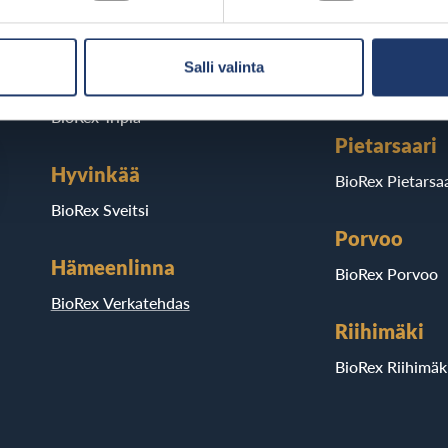
Helsinki
Kajaani
Salli valinta
BioRex Redi
BioRex Kajaani
BioRex Tripla
Pietarsaari
Hyvinkää
BioRex Pietarsaa
BioRex Sveitsi
Porvoo
Hämeenlinna
BioRex Porvoo
BioRex Verkatehdas
Riihimäki
BioRex Riihimäk