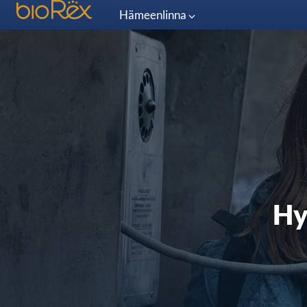
Hämeenlinna
Hy