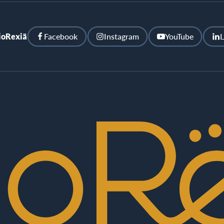
ioRexiä
Facebook
Instagram
YouTube
L