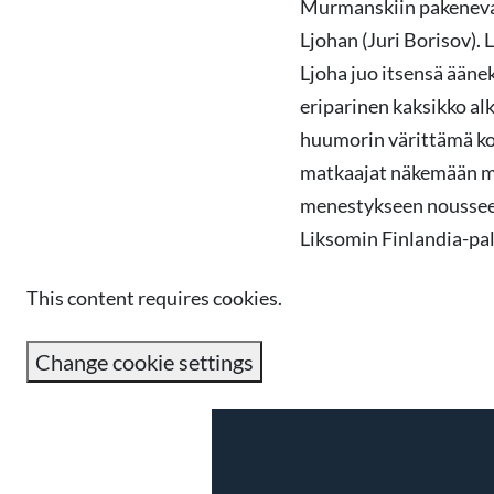
Murmanskiin pakeneva 
Ljohan (Juri Borisov).
Ljoha juo itsensä ään
eriparinen kaksikko al
huumorin värittämä ko
matkaajat näkemään my
menestykseen nousseen
Liksomin Finlandia-pa
This content requires cookies.
Change cookie settings