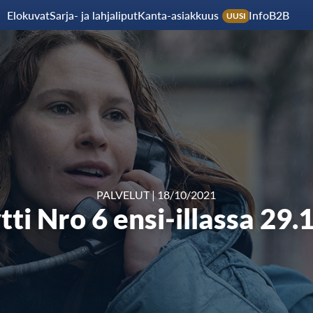
Elokuvat
Sarja- ja lahjaliput
Kanta-asiakkuus
Info
B2B
UUSI
PALVELUT
|
18/10/2021
tti Nro 6 ensi-illassa 29.1