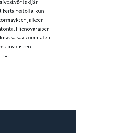
kaivostyöntekijän
 kerta heitolla, kun
ntörmäyksen jälkeen
matonta. Hienovaraisen
ilmassa saa kummatkin
nsainväliseen
Rosa