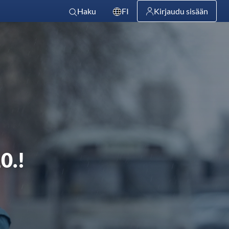
Haku
FI
Kirjaudu sisään
0.!