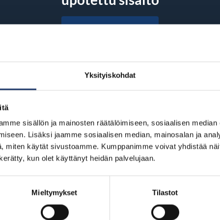
Hyväksy evästeet
Yksityiskohdat
Jaa Facebookissa
Jaa Twitterissä
Jaa LinkedInissä
Jaa WhatsAppissa
itä
mme sisällön ja mainosten räätälöimiseen, sosiaalisen median
iseen. Lisäksi jaamme sosiaalisen median, mainosalan ja analy
, miten käytät sivustoamme. Kumppanimme voivat yhdistää näitä t
n kerätty, kun olet käyttänyt heidän palvelujaan.
Mieltymykset
Tilastot
BioRexillä on 12 elokuvateatteria ymp