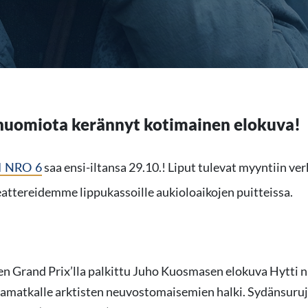
 huomiota kerännyt kotimainen elokuva!
I NRO 6
saa ensi-iltansa 29.10.! Liput tulevat myyntiin ve
eattereidemme lippukassoille
aukioloaikojen puitteissa.
n Grand Prix’lla palkittu Juho Kuosmasen elokuva Hytti nr
amatkalle arktisten neuvostomaisemien halki. Sydänsuru