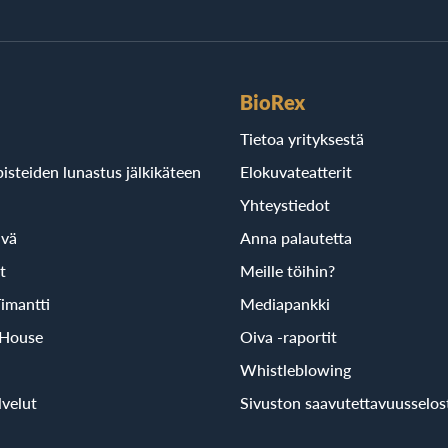
BioRex
Tietoa yrityksestä
isteiden lunastus jälkikäteen
Elokuvateatterit
Yhteystiedot
ivä
Anna palautetta
t
Meille töihin?
imantti
Mediapankki
 House
Oiva -raportit
Whistleblowing
velut
Sivuston saavutettavuusselos