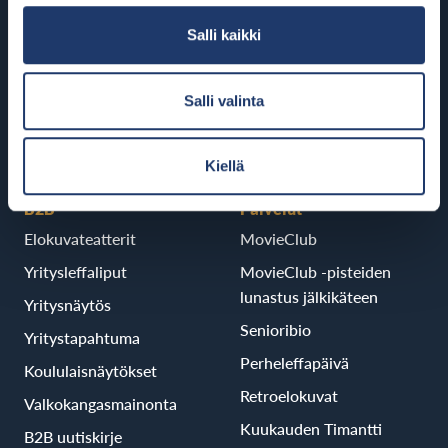
BioRex Vaasa
BioRex Pietarsaari
Salli kaikki
Porvoo
Salli valinta
BioRex Porvoo
Kiellä
B2B
Palvelut
Elokuvateatterit
MovieClub
Yritysleffaliput
MovieClub -pisteiden
lunastus jälkikäteen
Yritysnäytös
Senioribio
Yritystapahtuma
Perheleffapäivä
Koululaisnäytökset
Retroelokuvat
Valkokangasmainonta
Kuukauden Timantti
B2B uutiskirje