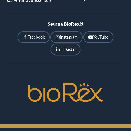
saavutettavuusseloste
Seuraa BioRexiä
Facebook
Instagram
YouTube
Linkedin
BioRex
Cinemas