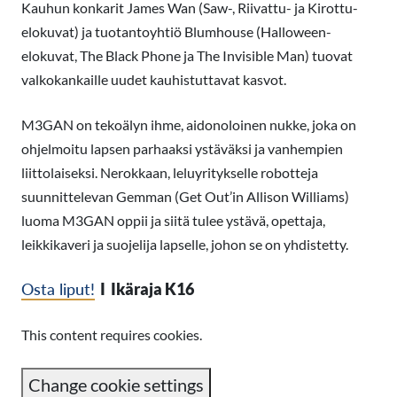
Kauhun konkarit James Wan (Saw-, Riivattu- ja Kirottu-
elokuvat) ja tuotantoyhtiö Blumhouse (Halloween-
elokuvat, The Black Phone ja The Invisible Man) tuovat
valkokankaille uudet kauhistuttavat kasvot.
M3GAN on tekoälyn ihme, aidonoloinen nukke, joka on
ohjelmoitu lapsen parhaaksi ystäväksi ja vanhempien
liittolaiseksi. Nerokkaan, leluyritykselle robotteja
suunnittelevan Gemman (Get Out’in Allison Williams)
luoma M3GAN oppii ja siitä tulee ystävä, opettaja,
leikkikaveri ja suojelija lapselle, johon se on yhdistetty.
Osta liput!
I Ikäraja K16
This content requires cookies.
Change cookie settings