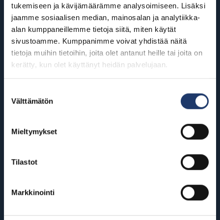
BioRexillä on 12 elokuvateatteria
tukemiseen ja kävijämäärämme analysoimiseen. Lisäksi
jaamme sosiaalisen median, mainosalan ja analytiikka-
ympäri Suomea
alan kumppaneillemme tietoja siitä, miten käytät
sivustoamme. Kumppanimme voivat yhdistää näitä
tietoja muihin tietoihin, joita olet antanut heille tai joita on
Helsinki
Riihimäki
kerätty, kun olet käyttänyt heidän palvelujaan.
BioRex Redi
BioRex Riihimäki
BioRex Tripla
Suostumuksen
Rovaniemi
Välttämätön
valinta
Hyvinkää
BioRex Rovaniemi
BioRex Sveitsi
Seinäjoki
Mieltymykset
Hämeenlinna
BioRex Seinäjoki
BioRex Verkatehdas
Tilastot
Tornio
Kajaani
BioRex Tornio
Markkinointi
BioRex Kajaani
Vaasa
Pietarsaari