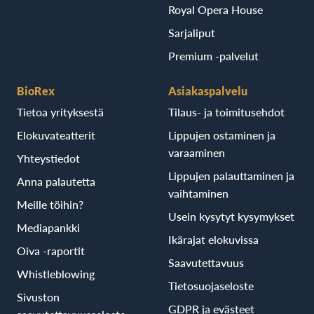
Royal Opera House
Sarjaliput
Premium -palvelut
BioRex
Asiakaspalvelu
Tietoa yrityksestä
Tilaus- ja toimitusehdot
Elokuvateatterit
Lippujen ostaminen ja
varaaminen
Yhteystiedot
Lippujen palauttaminen ja
Anna palautetta
vaihtaminen
Meille töihin?
Usein kysytyt kysymykset
Mediapankki
Ikärajat elokuvissa
Oiva -raportit
Saavutettavuus
Whistleblowing
Tietosuojaseloste
Sivuston
GDPR ja evästeet