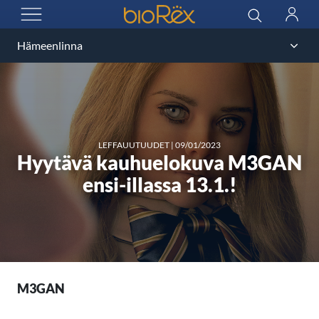
BioRex Cinemas
Haku
Kirjau
AVAA VALIKKO
LEFFAUUTUUDET
|
09/01/2023
Hyytävä kauhuelokuva M3GAN
ensi-illassa 13.1.!
M3GAN