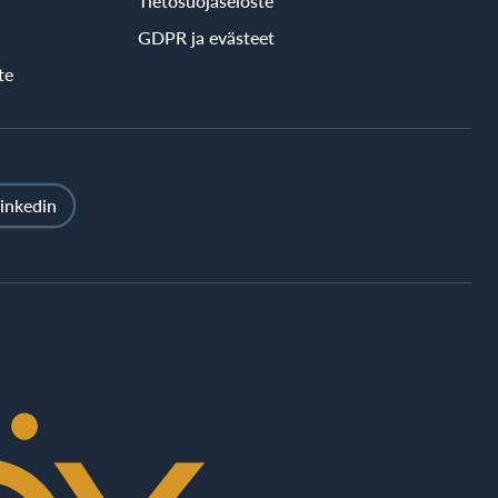
Tietosuojaseloste
GDPR ja evästeet
te
inkedin