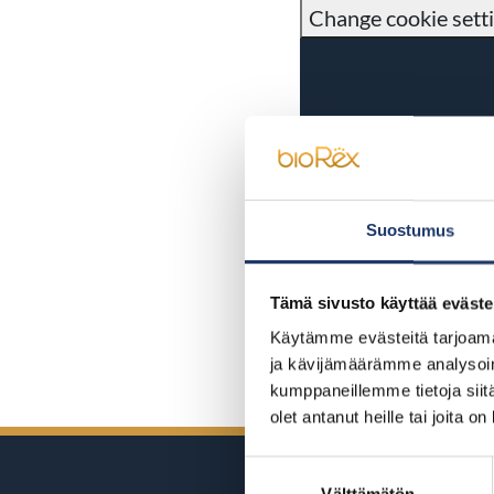
Change cookie sett
Suostumus
Tämä sivusto käyttää eväste
Käytämme evästeitä tarjoama
ja kävijämäärämme analysoim
kumppaneillemme tietoja siitä
olet antanut heille tai joita o
Suostumuksen