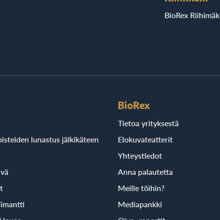
BioRex Riihimäk
BioRex
Tietoa yrityksestä
isteiden lunastus jälkikäteen
Elokuvateatterit
Yhteystiedot
ivä
Anna palautetta
t
Meille töihin?
imantti
Mediapankki