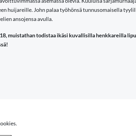
voittuvimmassa asemassa olevia. Kuuluisa sarjamurhaaja
en huijareille. John palaa työhönsä tunnusomaisella tyylill
velien ansojensa avulla.
8, muistathan todistaa ikäsi kuvallisilla henkkareilla lip
ssä!
cookies.