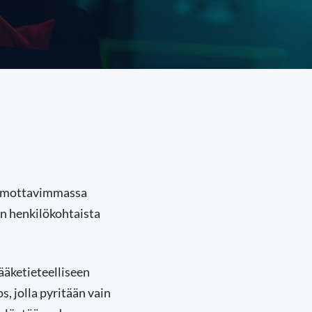
kammottavimmassa
in henkilökohtaista
ääketieteelliseen
 jolla pyritään vain