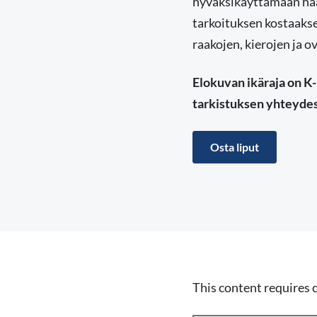
hyväksikäyttämään haa
tarkoituksen kostaakse
raakojen, kierojen ja o
Elokuvan ikäraja on K-1
tarkistuksen yhteyde
Osta liput
This content requires 