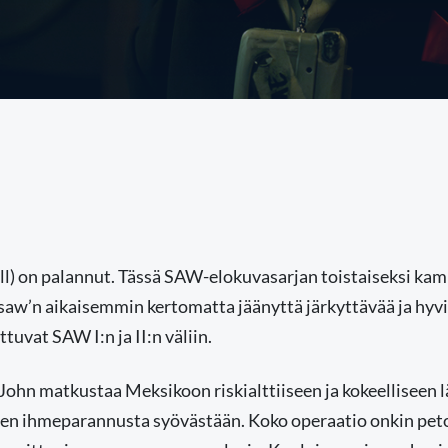
ll) on palannut. Tässä SAW-elokuvasarjan toistaiseksi 
gsaw’n aikaisemmin kertomatta jäänyttä järkyttävää ja hyv
tuvat SAW I:n ja II:n väliin.
 John matkustaa Meksikoon riskialttiiseen ja kokeelliseen l
n ihmeparannusta syövästään. Koko operaatio onkin petos,