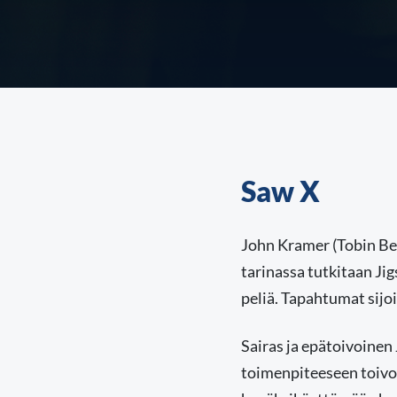
Saw X
John Kramer (Tobin Be
tarinassa tutkitaan Ji
peliä. Tapahtumat sijoit
Sairas ja epätoivoinen
toimenpiteeseen toivoe