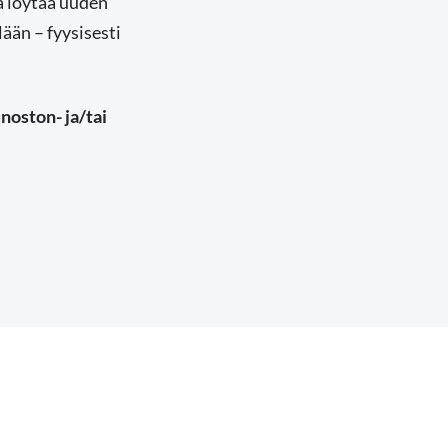
 löytää uuden
ään – fyysisesti
unoston- ja/tai