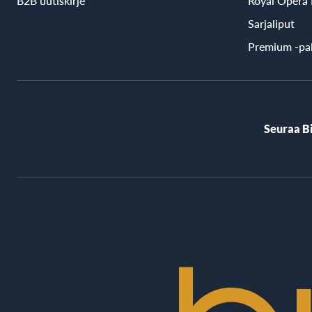
B2B uutiskirje
Royal Opera
Sarjaliput
Premium -pal
Seuraa B
BioRex
Cinemas