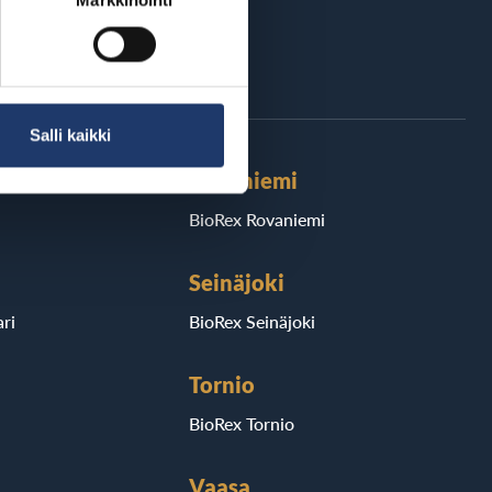
Markkinointi
äri Suomea
Salli kaikki
Rovaniemi
BioRex Rovaniemi
Seinäjoki
ri
BioRex Seinäjoki
Tornio
BioRex Tornio
Vaasa