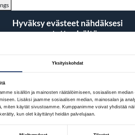
ings
Hyväksy evästeet nähdäksesi
upotettu sisältö
Hyväksy evästeet
Yksityiskohdat
itä
mme sisällön ja mainosten räätälöimiseen, sosiaalisen median
Jaa Facebookissa
Jaa Twitterissä
Jaa LinkedInissä
Jaa WhatsAppissa
iseen. Lisäksi jaamme sosiaalisen median, mainosalan ja analy
, miten käytät sivustoamme. Kumppanimme voivat yhdistää näitä t
n kerätty, kun olet käyttänyt heidän palvelujaan.