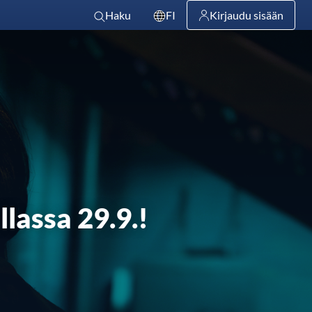
Haku
FI
Kirjaudu sisään
assa 29.9.!