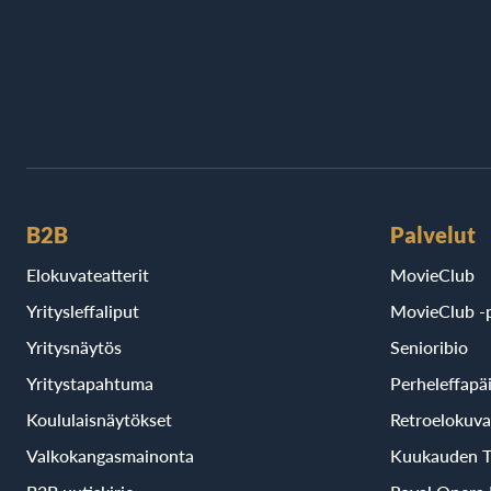
B2B
Palvelut
Elokuvateatterit
MovieClub
Yritysleffaliput
MovieClub -p
Yritysnäytös
Senioribio
Yritystapahtuma
Perheleffapä
Koululaisnäytökset
Retroelokuva
Valkokangasmainonta
Kuukauden T