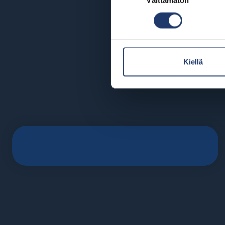
Välttämätön
valinta
Kiellä