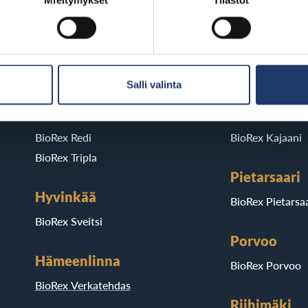
Mieltymykset
Tilastot
BioRexillä on 12 elokuvateatteria ymp
Salli valinta
Helsinki
Kajaani
BioRex Redi
BioRex Kajaani
BioRex Tripla
Pietarsaari
Hyvinkää
BioRex Pietarsaa
BioRex Sveitsi
Porvoo
Hämeenlinna
BioRex Porvoo
BioRex Verkatehdas
Riihimäki