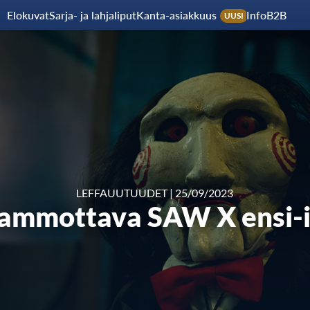
Elokuvat
Sarja- ja lahjaliput
Kanta-asiakkuus
Info
B2B
UUSI
LEFFAUUTUUDET
|
25/09/2023
ammottava SAW X ensi-ill