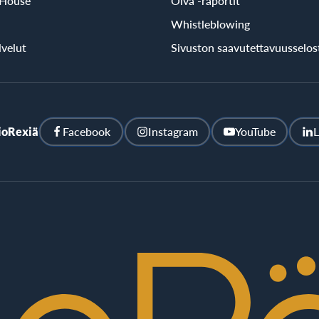
 House
Oiva -raportit
Whistleblowing
velut
Sivuston saavutettavuusselos
ioRexiä
Facebook
Instagram
YouTube
L