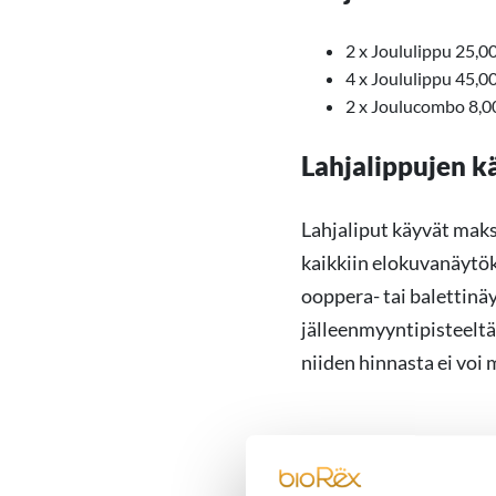
2 x Joululippu 25,00
4 x Joululippu 45,00
2 x Joulucombo 8,00
Lahjalippujen k
Lahjaliput käyvät mak
kaikkiin elokuvanäytök
ooppera- tai balettinä
jälleenmyyntipisteeltä 
niiden hinnasta ei voi 