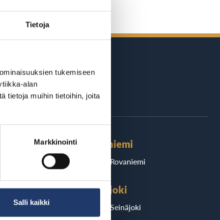
Tietoja
 ominaisuuksien tukemiseen
tiikka-alan
ietoja muihin tietoihin, joita
äri Suomea
Markkinointi
Rovaniemi
BioRex Rovaniemi
Seinäjoki
Salli kaikki
ri
BioRex Seinäjoki