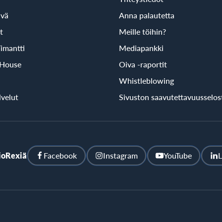
ivä
Anna palautetta
t
Meille töihin?
imantti
Mediapankki
 House
Oiva -raportit
Whistleblowing
velut
Sivuston saavutettavuusselos
ioRexiä
Facebook
Instagram
YouTube
L