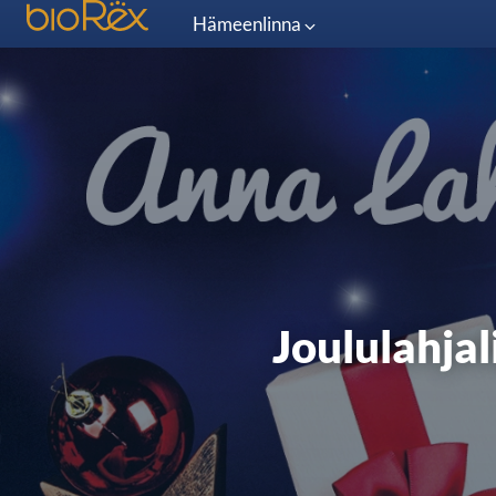
Hämeenlinna
Joululahja