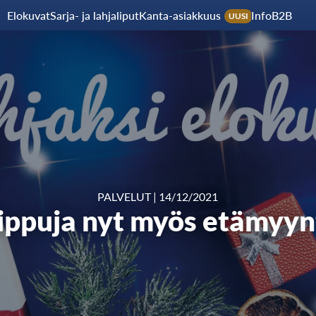
Elokuvat
Sarja- ja lahjaliput
Kanta-asiakkuus
Info
B2B
UUSI
PALVELUT
|
14/12/2021
lippuja nyt myös etämyynt