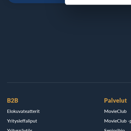
B2B
Palvelut
Elokuvateatterit
MovieClub
Yritysleffaliput
MovieClub -p
Yritysnäytös
Senioribio