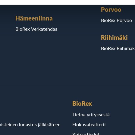
BioRex Sveitsi
Porvoo
Hämeenlinna
BioRex Porvoo
BioRex Verkatehdas
Riihimäki
BioRex Riihimäk
BioRex
Tietoa yrityksestä
isteiden lunastus jälkikäteen
Elokuvateatterit
Yhteystiedot