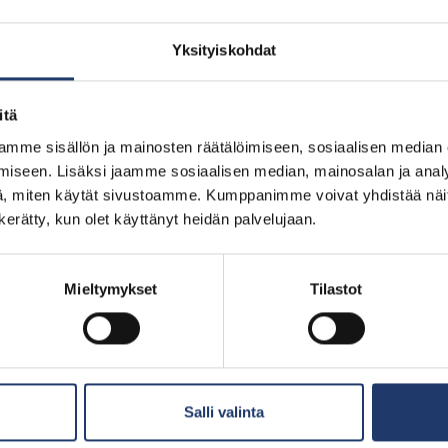
Jaa Facebookissa
Jaa Twitterissä
Jaa LinkedInissä
Jaa WhatsAppissa
Yksityiskohdat
itä
mme sisällön ja mainosten räätälöimiseen, sosiaalisen median
iseen. Lisäksi jaamme sosiaalisen median, mainosalan ja analy
, miten käytät sivustoamme. Kumppanimme voivat yhdistää näitä t
BioRexillä on 12 elokuvateatteria ymp
n kerätty, kun olet käyttänyt heidän palvelujaan.
Mieltymykset
Tilastot
Helsinki
Kajaani
BioRex Redi
BioRex Kajaani
BioRex Tripla
Pietarsaari
Hyvinkää
Salli valinta
BioRex Pietarsaa