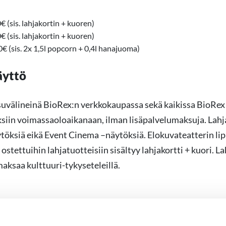
€ (sis. lahjakortin + kuoren)
€ (sis. lahjakortin + kuoren)
€ (sis. 2x 1,5l popcorn + 0,4l hanajuoma)
äyttö
suvälineinä BioRex:n verkkokaupassa sekä kaikissa BioRex
siin voimassaoloaikanaan, ilman lisäpalvelumaksuja. Lahja
ytöksiä eikä Event Cinema –näytöksiä. Elokuvateatterin lip
ostettuihin lahjatuotteisiin sisältyy lahjakortti + kuori. La
maksaa kulttuuri-tykyseteleillä.