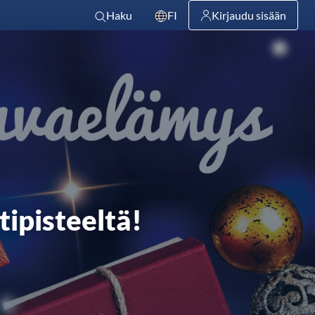
Haku
FI
Kirjaudu sisään
ipisteeltä!