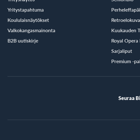
Yritystapahtuma
Perheleffapä
Koululaisnäytökset
Retroelokuva
Valkokangasmainonta
Kuukauden T
B2B uutiskirje
Royal Opera
Sarjaliput
Premium -pal
Seuraa B
BioRex