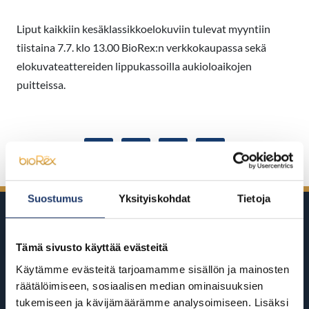
Liput kaikkiin kesäklassikkoelokuviin tulevat myyntiin
tiistaina 7.7. klo 13.00 BioRex:n verkkokaupassa sekä
elokuvateattereiden lippukassoilla aukioloaikojen
puitteissa.
Jaa Facebookissa
Jaa Twitterissä
Jaa LinkedInissä
Jaa WhatsAppissa
Suostumus
Yksityiskohdat
Tietoja
Tämä sivusto käyttää evästeitä
Käytämme evästeitä tarjoamamme sisällön ja mainosten
räätälöimiseen, sosiaalisen median ominaisuuksien
BioRexillä on 12 elokuvateatteria
tukemiseen ja kävijämäärämme analysoimiseen. Lisäksi