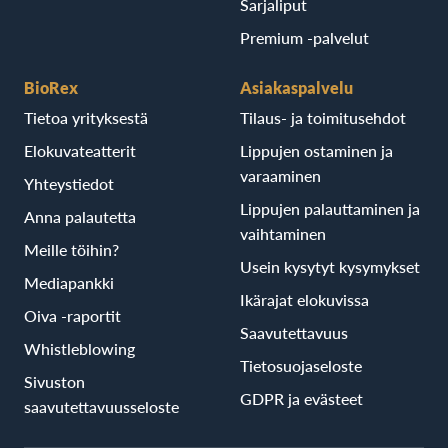
Sarjaliput
Premium -palvelut
BioRex
Asiakaspalvelu
Tietoa yrityksestä
Tilaus- ja toimitusehdot
Elokuvateatterit
Lippujen ostaminen ja
varaaminen
Yhteystiedot
Lippujen palauttaminen ja
Anna palautetta
vaihtaminen
Meille töihin?
Usein kysytyt kysymykset
Mediapankki
Ikärajat elokuvissa
Oiva -raportit
Saavutettavuus
Whistleblowing
Tietosuojaseloste
Sivuston
GDPR ja evästeet
saavutettavuusseloste