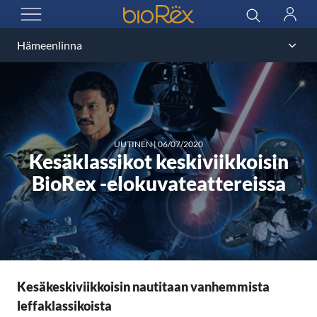
BioRex Cinemas
Haku
Kirjau
AVAA VALIKKO
UUTINEN
|
06/07/2020
Kesäklassikot keskiviikkoisin
BioRex -elokuvateattereissa
Kesäkeskiviikkoisin nautitaan vanhemmista
leffaklassikoista