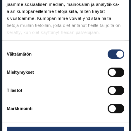
ympäri Suomea
jaamme sosiaalisen median, mainosalan ja analytiikka-
alan kumppaneillemme tietoja siitä, miten käytät
sivustoamme. Kumppanimme voivat yhdistää näitä
Helsinki
Riihimäki
tietoja muihin tietoihin, joita olet antanut heille tai joita on
BioRex Redi
BioRex Riihimäki
kerätty, kun olet käyttänyt heidän palvelujaan.
BioRex Tripla
Rovaniemi
Suostumuksen
Hyvinkää
BioRex Rovaniemi
Välttämätön
valinta
BioRex Sveitsi
Seinäjoki
Mieltymykset
Hämeenlinna
BioRex Seinäjoki
BioRex Verkatehdas
Tornio
Tilastot
Kajaani
BioRex Tornio
BioRex Kajaani
Markkinointi
Vaasa
Pietarsaari
BioRex Vaasa
BioRex Pietarsaari