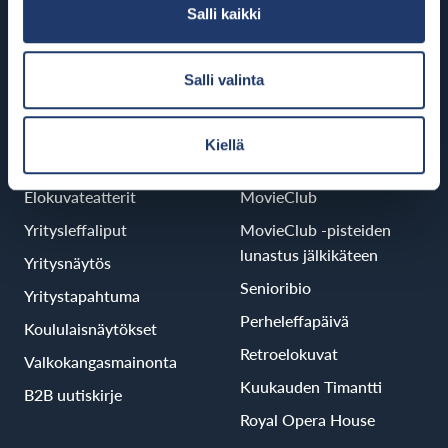
Salli kaikki
Porvoo
BioRex Porvoo
Salli valinta
Kiellä
B2B
Palvelut
Elokuvateatterit
MovieClub
Yritysleffaliput
MovieClub -pisteiden
lunastus jälkikäteen
Yritysnäytös
Senioribio
Yritystapahtuma
Perheleffapäivä
Koululaisnäytökset
Retroelokuvat
Valkokangasmainonta
Kuukauden Timantti
B2B uutiskirje
Royal Opera House