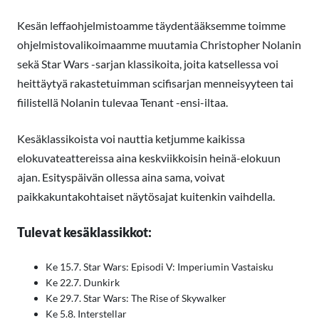
Kesän leffaohjelmistoamme täydentääksemme toimme
ohjelmistovalikoimaamme muutamia Christopher Nolanin
sekä Star Wars -sarjan klassikoita, joita katsellessa voi
heittäytyä rakastetuimman scifisarjan menneisyyteen tai
fiilistellä Nolanin tulevaa Tenant -ensi-iltaa.
Kesäklassikoista voi nauttia ketjumme kaikissa
elokuvateattereissa aina keskviikkoisin heinä-elokuun
ajan. Esityspäivän ollessa aina sama, voivat
paikkakuntakohtaiset näytösajat kuitenkin vaihdella.
Tulevat kesäklassikkot:
Ke 15.7. Star Wars: Episodi V: Imperiumin Vastaisku
Ke 22.7. Dunkirk
Ke 29.7. Star Wars: The Rise of Skywalker
Ke 5.8. Interstellar