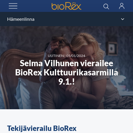
BioRex Cinemas
Haku
Kirjau
AVAA VALIKKO
UUTINEN
|
05/01/2024
Selma Vilhunen vierailee
BioRex Kulttuurikasarmilla
9.1.!
Tekijävierailu BioRex