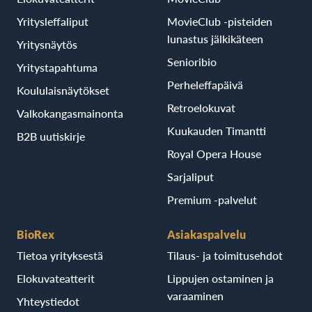
Yritysleffaliput
MovieClub -pisteiden
lunastus jälkikäteen
Yritysnäytös
Senioribio
Yritystapahtuma
Perheleffapäivä
Koululaisnäytökset
Retroelokuvat
Valkokangasmainonta
Kuukauden Timantti
B2B uutiskirje
Royal Opera House
Sarjaliput
Premium -palvelut
BioRex
Asiakaspalvelu
Tietoa yrityksestä
Tilaus- ja toimitusehdot
Elokuvateatterit
Lippujen ostaminen ja
varaaminen
Yhteystiedot