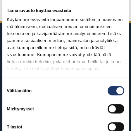
Jaa Facebookissa
Jaa Twitterissä
Jaa LinkedInissä
Jaa WhatsAppissa
Tämä sivusto käyttää evästeitä
Käytämme evästeitä tarjoamamme sisällön ja mainosten
räätälöimiseen, sosiaalisen median ominaisuuksien
tukemiseen ja kävijämäärämme analysoimiseen. Lisäksi
jaamme sosiaalisen median, mainosalan ja analytiikka-
alan kumppaneillemme tietoja siitä, miten käytät
sivustoamme. Kumppanimme voivat yhdistää näitä
tietoja muihin tietoihin, joita olet antanut heille tai joita on
BioRexillä on 12 elokuvateatteria
kerätty, kun olet käyttänyt heidän palvelujaan.
ympäri Suomea
Suostumuksen
Välttämätön
valinta
Helsinki
Riihimäki
BioRex Redi
BioRex Riihimäki
Mieltymykset
BioRex Tripla
Rovaniemi
Hyvinkää
BioRex Rovaniemi
Tilastot