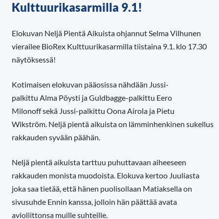
Kulttuurikasarmilla 9.1!
Elokuvan Neljä Pientä Aikuista ohjannut Selma Vilhunen
vierailee BioRex Kulttuurikasarmilla tiistaina 9.1. klo 17.30
näytöksessä!
Kotimaisen elokuvan pääosissa nähdään Jussi-
palkittu Alma Pöysti ja Guldbagge-palkittu Eero
Milonoff sekä Jussi-palkittu Oona Airola ja Pietu
Wikström. Neljä pientä aikuista on lämminhenkinen sukellus
rakkauden syvään päähän.
Neljä pientä aikuista tarttuu puhuttavaan aiheeseen
rakkauden monista muodoista. Elokuva kertoo Juuliasta
joka saa tietää, että hänen puolisollaan Matiaksella on
sivusuhde Ennin kanssa, jolloin hän päättää avata
avioliittonsa muille suhteille.