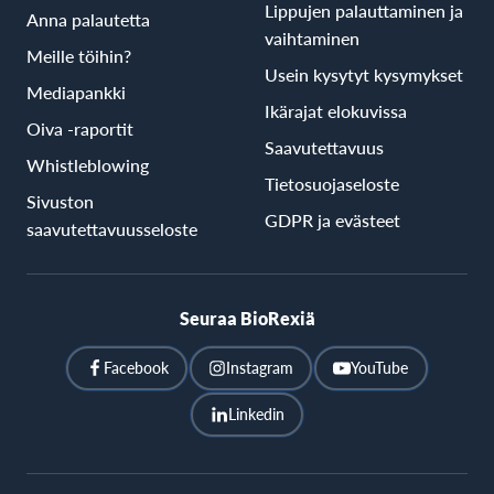
Lippujen palauttaminen ja
Anna palautetta
vaihtaminen
Meille töihin?
Usein kysytyt kysymykset
Mediapankki
Ikärajat elokuvissa
Oiva -raportit
Saavutettavuus
Whistleblowing
Tietosuojaseloste
Sivuston
GDPR ja evästeet
saavutettavuusseloste
Seuraa BioRexiä
Facebook
Instagram
YouTube
Linkedin