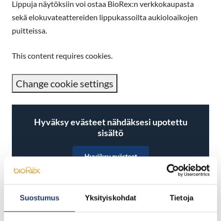
Lippuja näytöksiin voi ostaa BioRex:n verkkokaupasta
sekä elokuvateattereiden lippukassoilta aukioloaikojen
puitteissa.
This content requires cookies.
Change cookie settings
Hyväksy evästeet nähdäksesi upotettu
sisältö
Hyväksy evästeet
Suostumus
Yksityiskohdat
Tietoja
Jaa Facebookissa
Jaa Twitterissä
Jaa LinkedInissä
Jaa WhatsAppissa