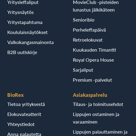
Yritysleffaliput
MovieClub -pisteiden
lunastus jälkikäteen
Yritysnäytös
Senioribio
Yritystapahtuma
Perheleffapäivä
Koululaisnäytökset
Retroelokuvat
Valkokangasmainonta
Kuukauden Timantti
B2B uutiskirje
Royal Opera House
Sarjaliput
Premium -palvelut
BioRex
Asiakaspalvelu
Tietoa yrityksestä
Tilaus- ja toimitusehdot
Elokuvateatterit
Lippujen ostaminen ja
varaaminen
Yhteystiedot
Lippujen palauttaminen ja
Anna palautetta