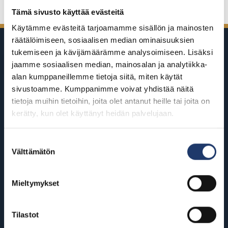
Tämä sivusto käyttää evästeitä
Käytämme evästeitä tarjoamamme sisällön ja mainosten
räätälöimiseen, sosiaalisen median ominaisuuksien
tukemiseen ja kävijämäärämme analysoimiseen. Lisäksi
jaamme sosiaalisen median, mainosalan ja analytiikka-
alan kumppaneillemme tietoja siitä, miten käytät
sivustoamme. Kumppanimme voivat yhdistää näitä
BioRexillä on 12 elokuvateatteria
tietoja muihin tietoihin, joita olet antanut heille tai joita on
ympäri Suomea
kerätty, kun olet käyttänyt heidän palvelujaan.
Suostumuksen
Helsinki
Riihimäki
Välttämätön
valinta
BioRex Redi
BioRex Riihimäki
BioRex Tripla
Mieltymykset
Rovaniemi
Hyvinkää
BioRex Rovaniemi
Tilastot
BioRex Sveitsi
Seinäjoki