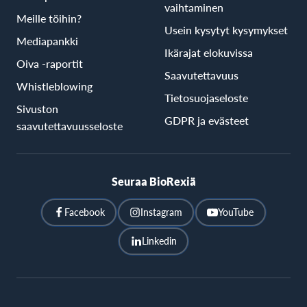
vaihtaminen
Meille töihin?
Usein kysytyt kysymykset
Mediapankki
Ikärajat elokuvissa
Oiva -raportit
Saavutettavuus
Whistleblowing
Tietosuojaseloste
Sivuston
GDPR ja evästeet
saavutettavuusseloste
Seuraa BioRexiä
Facebook
Instagram
YouTube
Linkedin
BioRex