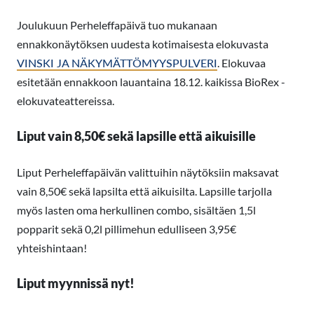
Joulukuun Perheleffapäivä tuo mukanaan
ennakkonäytöksen uudesta kotimaisesta elokuvasta
VINSKI JA NÄKYMÄTTÖMYYSPULVERI
. Elokuvaa
esitetään ennakkoon lauantaina 18.12. kaikissa BioRex -
elokuvateattereissa.
Liput vain 8,50€ sekä lapsille että aikuisille
Liput Perheleffapäivän valittuihin näytöksiin maksavat
vain 8,50€ sekä lapsilta että aikuisilta. Lapsille tarjolla
myös lasten oma herkullinen combo, sisältäen 1,5l
popparit sekä 0,2l pillimehun edulliseen 3,95€
yhteishintaan!
Liput myynnissä nyt!