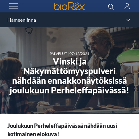
BioRex Cinemas
Haku
Kirjau
AVAA VALIKKO
PALVELUT
|
07/12/2021
Vinski ja
Näkymättömyyspulveri
nähdään ennakkonäytöksissä
joulukuun Perheleffapäivässä!
Joulukuun Perheleffapäivässä nähdään uusi
kotimainen elokuva!