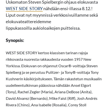
Uskomaton Steven Spielbergin ohjaus elokuvasta
WEST SIDE STORY
nähdään ensi-illassa 8.12.!
Liput ovat nyt myynnissä verkkosivuillamme sekä
elokuvateattereidemme
lippukassoilla
aukioloaikojen puitteissa.
Synopsis:
WEST SIDE STORY kertoo klassisen tarinan rajoja
rikkovasta nuoresta rakkaudesta vuoden 1957 New
Yorkissa. Elokuvan on ohjannut Oscar®-voittaja Steven
Spielberg ja se perustuu Pulitzer- ja Tony®-voittaja Tony
Kushnerin käsikirjoitukseen. Tämän rakastetun musikaalin
uudelleentulkinnan pääosissa nähdään Ansel Elgort
(Tony), Rachel Zegler (María), Ariana DeBose (Anita),
David Alvarez (Bernardo), Mike Faist (Riff), Josh Andrés
Rivera (Chino), Ana Isabelle (Rosalía), Corey Stoll