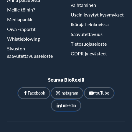
vaihtaminen
Meille töihin?
Usein kysytyt kysymykset
Mediapankki
Ikärajat elokuvissa
Oiva -raportit
Saavutettavuus
Whistleblowing
Tietosuojaseloste
Sivuston
GDPR ja evästeet
saavutettavuusseloste
Seuraa BioRexiä
Facebook
Instagram
YouTube
Linkedin