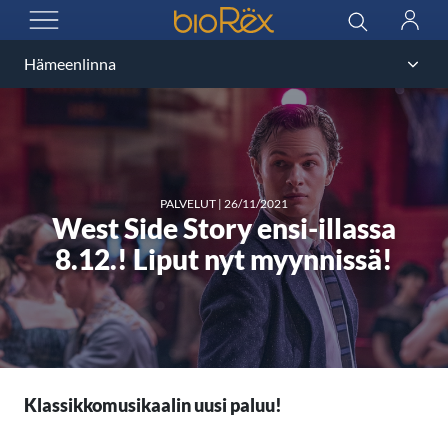
BioRex Cinemas
Haku
Kirjau
AVAA VALIKKO
PALVELUT
|
26/11/2021
West Side Story ensi-illassa
8.12.! Liput nyt myynnissä!
Klassikkomusikaalin uusi paluu!