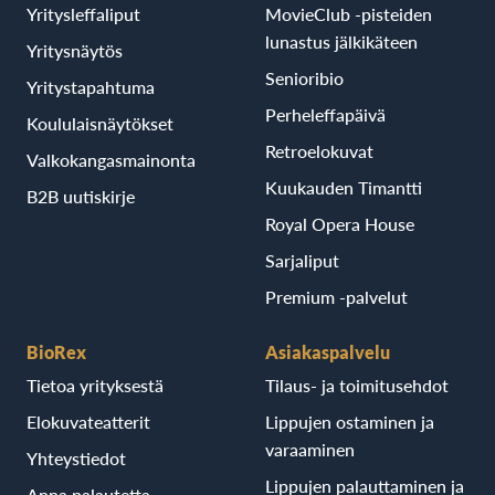
Yritysleffaliput
MovieClub -pisteiden
lunastus jälkikäteen
Yritysnäytös
Senioribio
Yritystapahtuma
Perheleffapäivä
Koululaisnäytökset
Retroelokuvat
Valkokangasmainonta
Kuukauden Timantti
B2B uutiskirje
Royal Opera House
Sarjaliput
Premium -palvelut
BioRex
Asiakaspalvelu
Tietoa yrityksestä
Tilaus- ja toimitusehdot
Elokuvateatterit
Lippujen ostaminen ja
varaaminen
Yhteystiedot
Lippujen palauttaminen ja
Anna palautetta