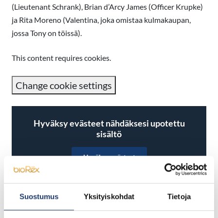
(Lieutenant Schrank), Brian d’Arcy James (Officer Krupke)
ja Rita Moreno (Valentina, joka omistaa kulmakaupan,
jossa Tony on töissä).
This content requires cookies.
Change cookie settings
Hyväksy evästeet nähdäksesi upotettu
sisältö
Hyväksy evästeet
Suostumus
Yksityiskohdat
Tietoja
Jaa Facebookissa
Jaa Twitterissä
Jaa LinkedInissä
Jaa WhatsAppissa