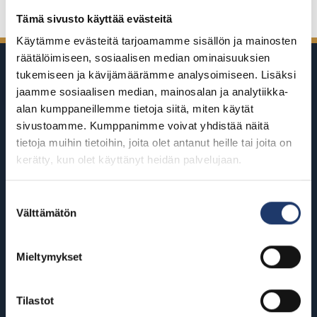
Tämä sivusto käyttää evästeitä
Käytämme evästeitä tarjoamamme sisällön ja mainosten
räätälöimiseen, sosiaalisen median ominaisuuksien
tukemiseen ja kävijämäärämme analysoimiseen. Lisäksi
jaamme sosiaalisen median, mainosalan ja analytiikka-
alan kumppaneillemme tietoja siitä, miten käytät
sivustoamme. Kumppanimme voivat yhdistää näitä
BioRexillä on 12 elokuvateatteria
tietoja muihin tietoihin, joita olet antanut heille tai joita on
kerätty, kun olet käyttänyt heidän palvelujaan.
ympäri Suomea
Suostumuksen
Helsinki
Riihimäki
Välttämätön
valinta
BioRex Redi
BioRex Riihimäki
BioRex Tripla
Mieltymykset
Rovaniemi
Hyvinkää
BioRex Rovaniemi
Tilastot
BioRex Sveitsi