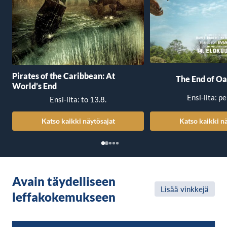
Pirates of the Caribbean: At
The End of Oa
World’s End
Ensi-ilta: pe
Ensi-ilta: to 13.8.
Katso kaikki näytösajat
Katso kaikki n
Avain täydelliseen
Lisää vinkkejä
leffakokemukseen