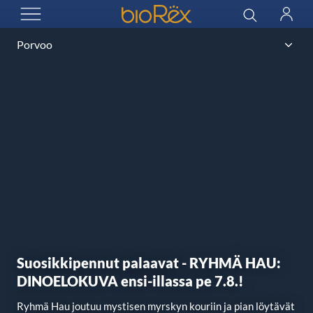
BioRex Cinemas
Haku
Kirjau
AVAA VALIKKO
Suosikkipennut palaavat - RYHMÄ HAU:
DINOELOKUVA ensi-illassa pe 7.8.!
Ryhmä Hau joutuu mystisen myrskyn kouriin ja pian löytävät