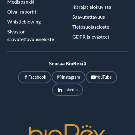
Mediapankki
Ikärajat elokuvissa
Oiva -raportit
Saavutettavuus
Whistleblowing
Tietosuojaseloste
Sivuston
GDPR ja evästeet
saavutettavuusseloste
Seuraa BioRexiä
Facebook
Instagram
YouTube
Linkedin
BioRex
Cinemas