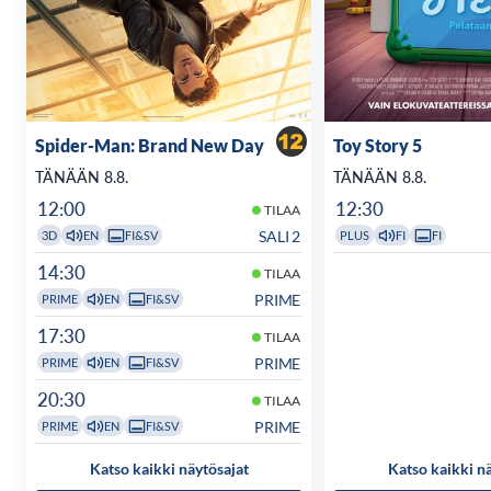
Spider-Man: Brand New Day
Toy Story 5
TÄNÄÄN 8.8.
TÄNÄÄN 8.8.
12:00
12:30
TILAA
SALI 2
3D
EN
FI&SV
PLUS
FI
FI
14:30
TILAA
PRIME
PRIME
EN
FI&SV
17:30
TILAA
PRIME
PRIME
EN
FI&SV
20:30
TILAA
PRIME
PRIME
EN
FI&SV
Katso kaikki näytösajat
Katso kaikki n