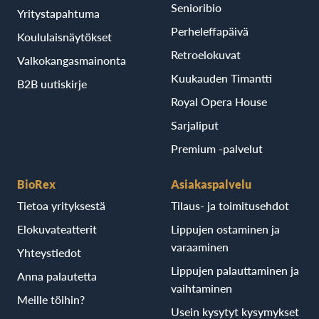
Senioribio
Yritystapahtuma
Perheleffapäivä
Koululaisnäytökset
Retroelokuvat
Valkokangasmainonta
Kuukauden Timantti
B2B uutiskirje
Royal Opera House
Sarjaliput
Premium -palvelut
BioRex
Asiakaspalvelu
Tietoa yrityksestä
Tilaus- ja toimitusehdot
Elokuvateatterit
Lippujen ostaminen ja
varaaminen
Yhteystiedot
Lippujen palauttaminen ja
Anna palautetta
vaihtaminen
Meille töihin?
Usein kysytyt kysymykset