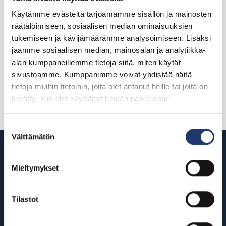
Käytämme evästeitä tarjoamamme sisällön ja mainosten
MovieClub kanta-asiakasohjelma
räätälöimiseen, sosiaalisen median ominaisuuksien
tukemiseen ja kävijämäärämme analysoimiseen. Lisäksi
Popparit -50% maanantaisin, mahdollisuus varata lippuja,
jaamme sosiaalisen median, mainosalan ja analytiikka-
maksuttomat popparit synttärinä ja paljon muuta!
alan kumppaneillemme tietoja siitä, miten käytät
BioRexin uusi kanta-asiakasohjelma MovieClub tuo
sivustoamme. Kumppanimme voivat yhdistää näitä
kuninkaalliset edut arjen keskelle ja tekee jokaisesta
tietoja muihin tietoihin, joita olet antanut heille tai joita on
klubiin kuuluvasta leffamaailman sisäpiiriläisen!
kerätty, kun olet käyttänyt heidän palvelujaan.
Suostumuksen
Välttämätön
valinta
Mieltymykset
Tilastot