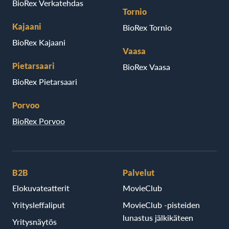
BioRex Verkatehdas
Tornio
Kajaani
BioRex Tornio
BioRex Kajaani
Vaasa
Pietarsaari
BioRex Vaasa
BioRex Pietarsaari
Porvoo
BioRex Porvoo
B2B
Palvelut
Elokuvateatterit
MovieClub
Yritysleffaliput
MovieClub -pisteiden
lunastus jälkikäteen
Yritysnäytös