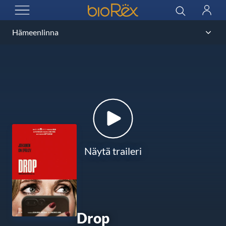
BioRex Cinemas
Haku
Kirjau
AVAA VALIKKO
Näytä traileri
Drop