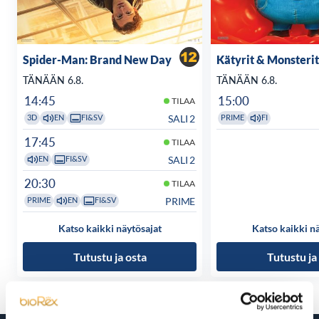
Spider-Man: Brand New Day
Kätyrit & Monsterit
TÄNÄÄN 6.8.
TÄNÄÄN 6.8.
14:45
15:00
TILAA
SALI 2
3D
EN
FI&SV
PRIME
FI
17:45
TILAA
SALI 2
EN
FI&SV
20:30
TILAA
PRIME
PRIME
EN
FI&SV
Katso kaikki näytösajat
Katso kaikki n
Tutustu ja osta
Tutustu ja