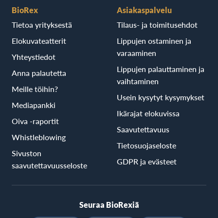
BioRex
Asiakaspalvelu
Tietoa yrityksestä
Tilaus- ja toimitusehdot
Elokuvateatterit
Lippujen ostaminen ja
varaaminen
Yhteystiedot
Lippujen palauttaminen ja
Anna palautetta
vaihtaminen
Meille töihin?
Usein kysytyt kysymykset
Mediapankki
Ikärajat elokuvissa
Oiva -raportit
Saavutettavuus
Whistleblowing
Tietosuojaseloste
Sivuston
GDPR ja evästeet
saavutettavuusseloste
Seuraa BioRexiä