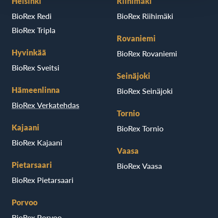
Helsinki
Riihimäki
BioRex Redi
BioRex Riihimäki
BioRex Tripla
Rovaniemi
Hyvinkää
BioRex Rovaniemi
BioRex Sveitsi
Seinäjoki
Hämeenlinna
BioRex Seinäjoki
BioRex Verkatehdas
Tornio
Kajaani
BioRex Tornio
BioRex Kajaani
Vaasa
Pietarsaari
BioRex Vaasa
BioRex Pietarsaari
Porvoo
BioRex Porvoo