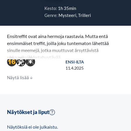
Kesto:
1h 35min
Genre:
Mysteeri, Trilleri
Ensitreffit ovat aina hermoja raastavia. Mutta entä
ensimmäiset treffit, joilla joku tuntematon lähettää
sinulle meemejä, jotka muuttuvat ärsyttävistä
uhkaaviksi? Vertahyytävää.
ENSI-ILTA
11.4.2025
Tässä ajankohtaisessa mysteerissä, jossa kuka
Näytä lisää
tahansa lähietäisyydellä voi olla syyllinen tai uhri,
ohjaaja Christopher Landon tekee paluun trillereihin
samalla kujeilevalla tyylilllä, jonka hän hioi
huippuunsa Happy Death Day -elokuvissa. Drop on
genre-elokuviin erikoistuneiden Bulmhouse ja
Näytökset ja liput
Platinum Dunes -yhtiöiden yhteistuotanto.
Näytöksiä ei ole julkaistu.
Emmy-ehdokas Meghann Fahy (White Lotus, The