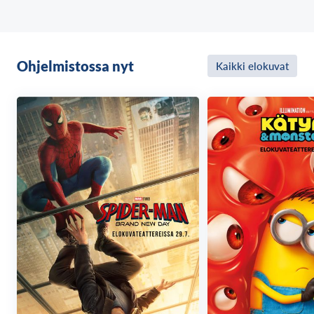
Perfect Couple) on Violet, joka on ensimmäistä kertaa
treffeillä vuosiin leskeksi jäätyään. Hän saapuu
hienoon ravintolaan ja helpottuu huomatessaan, että
hänen deittinsä Henry (Brandon Sklenar) onkin
Ohjelmistossa nyt
Kaikki elokuvat
yllättävän hurmaava. Treffit etenevät lupaavasti,
mutta kemia kärsii, kun Violet alkaa saada ensin
häiritseviä ja sitten suorastaan pelottavia nimettömiä
lähetyksiä kännykkäänsä.
Violetia kielletään kertomasta lähetyksistä
kenellekään ja käsketään seuraamaan ohjeita, tai
hänen kotinsa valvontakamerassa näkyvä
huppupäinen hahmo tappaa hänen poikansa ja tämän
lapsenvahdin. Hänen on toimittava ohjeiden mukaan,
tai kaikki hänen rakkaansa kuolevat. Mikä on
näkymättömän piinaajan lopullinen tavoite? Henryn
murhaaminen.