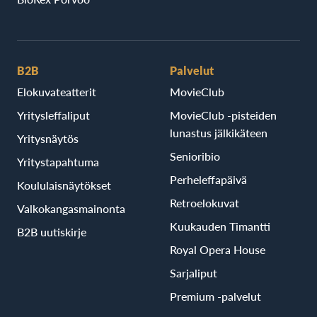
B2B
Palvelut
Elokuvateatterit
MovieClub
Yritysleffaliput
MovieClub -pisteiden
lunastus jälkikäteen
Yritysnäytös
Senioribio
Yritystapahtuma
Perheleffapäivä
Koululaisnäytökset
Retroelokuvat
Valkokangasmainonta
Kuukauden Timantti
B2B uutiskirje
Royal Opera House
Sarjaliput
Premium -palvelut