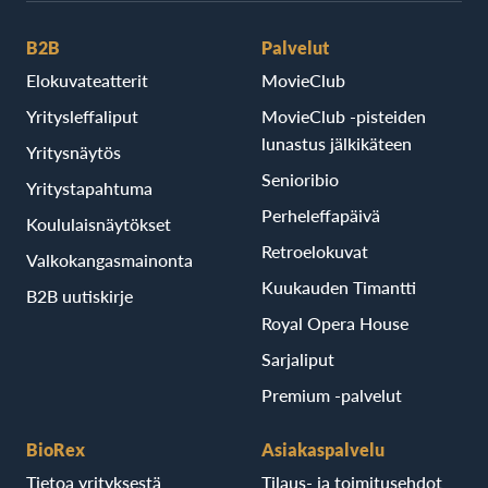
B2B
Palvelut
Elokuvateatterit
MovieClub
Yritysleffaliput
MovieClub -pisteiden
lunastus jälkikäteen
Yritysnäytös
Senioribio
Yritystapahtuma
Perheleffapäivä
Koululaisnäytökset
Retroelokuvat
Valkokangasmainonta
Kuukauden Timantti
B2B uutiskirje
Royal Opera House
Sarjaliput
Premium -palvelut
BioRex
Asiakaspalvelu
Tietoa yrityksestä
Tilaus- ja toimitusehdot