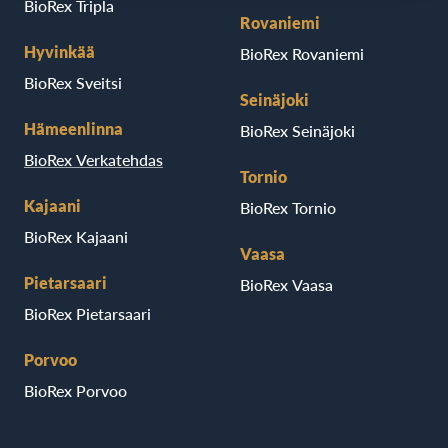
BioRex Tripla
Rovaniemi
Hyvinkää
BioRex Rovaniemi
BioRex Sveitsi
Seinäjoki
Hämeenlinna
BioRex Seinäjoki
BioRex Verkatehdas
Tornio
Kajaani
BioRex Tornio
BioRex Kajaani
Vaasa
Pietarsaari
BioRex Vaasa
BioRex Pietarsaari
Porvoo
BioRex Porvoo