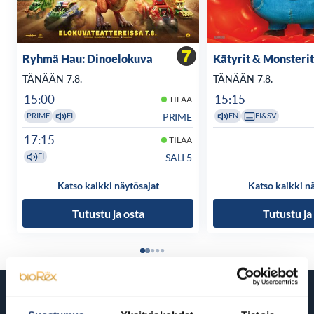
Ryhmä Hau: Dinoelokuva
Kätyrit & Monsterit
TÄNÄÄN 7.8.
TÄNÄÄN 7.8.
15:00
15:15
TILAA
PRIME
PRIME
FI
EN
FI&SV
17:15
TILAA
SALI 5
FI
Katso kaikki näytösajat
Katso kaikki n
Tutustu ja osta
Tutustu ja
Tulossa