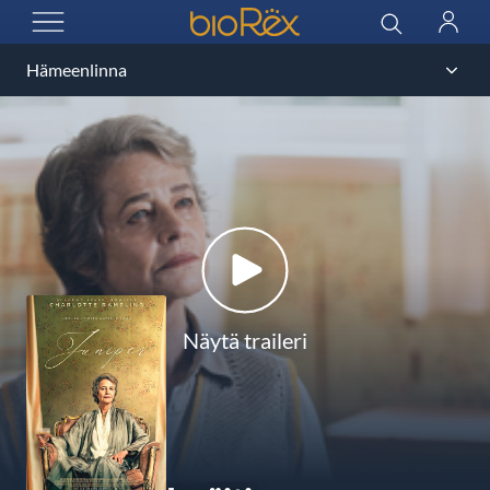
BioRex Cinemas
Haku
Kirjau
AVAA VALIKKO
Näytä traileri