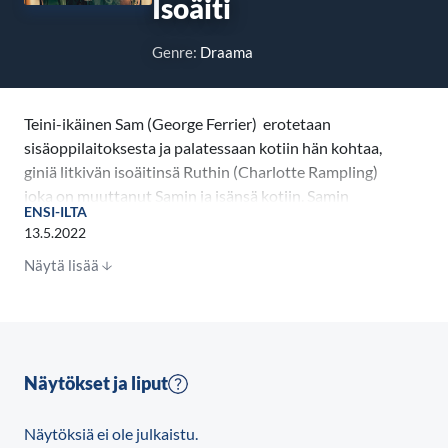
Isoäiti
Genre:
Draama
Teini-ikäinen Sam (George Ferrier) erotetaan
sisäoppilaitoksesta ja palatessaan kotiin hän kohtaa,
giniä litkivän isoäitinsä Ruthin (Charlotte Rampling)
joka on muuttanut Samin ja isänsä kotiin. Samin
ENSI-ILTA
täytyy alkaa huolehtia isoäidistään. Syntyy
13.5.2022
ainutlaatuinen tahtojen taistelu, jonka johdosta
Näytä lisää
heidän molempien elämä saa uuden merkityksen.
Näytökset ja liput
Näytöksiä ei ole julkaistu.