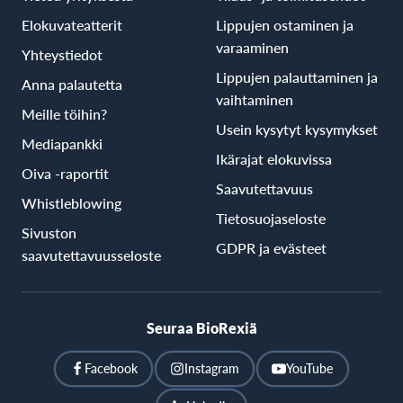
Elokuvateatterit
Lippujen ostaminen ja
varaaminen
Yhteystiedot
Lippujen palauttaminen ja
Anna palautetta
vaihtaminen
Meille töihin?
Usein kysytyt kysymykset
Mediapankki
Ikärajat elokuvissa
Oiva -raportit
Saavutettavuus
Whistleblowing
Tietosuojaseloste
Sivuston
GDPR ja evästeet
saavutettavuusseloste
Seuraa BioRexiä
Facebook
Instagram
YouTube