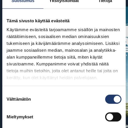
Suostumus
Yksityiskohdat
Tietoja
Tämä sivusto käyttää evästeitä
Käytämme evästeitä tarjoamamme sisällön ja mainosten
räätälöimiseen, sosiaalisen median ominaisuuksien
tukemiseen ja kävijämäärämme analysoimiseen. Lisäksi
jaamme sosiaalisen median, mainosalan ja analytiikka-
alan kumppaneillemme tietoja siitä, miten käytät
sivustoamme. Kumppanimme voivat yhdistää näitä
tietoja muihin tietoihin, joita olet antanut heille tai joita on
kerätty, kun olet käyttänyt heidän palvelujaan.
Suostumuksen
Välttämätön
valinta
Mieltymykset
Pirates of the Caribbean: At
The End of Oa