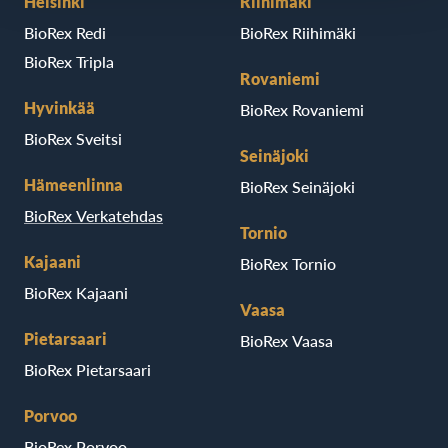
Helsinki
Riihimäki
BioRex Redi
BioRex Riihimäki
BioRex Tripla
Rovaniemi
Hyvinkää
BioRex Rovaniemi
BioRex Sveitsi
Seinäjoki
Hämeenlinna
BioRex Seinäjoki
BioRex Verkatehdas
Tornio
Kajaani
BioRex Tornio
BioRex Kajaani
Vaasa
Pietarsaari
BioRex Vaasa
BioRex Pietarsaari
Porvoo
BioRex Porvoo