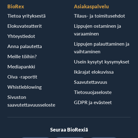
BioRex
Asiakaspalvelu
Tietoa yrityksestä
Tilaus- ja toimitusehdot
Elokuvateatterit
Lippujen ostaminen ja
varaaminen
Yhteystiedot
Lippujen palauttaminen ja
Anna palautetta
vaihtaminen
Meille töihin?
Usein kysytyt kysymykset
Mediapankki
Ikärajat elokuvissa
Oiva -raportit
Saavutettavuus
Whistleblowing
Tietosuojaseloste
Sivuston
GDPR ja evästeet
saavutettavuusseloste
Seuraa BioRexiä