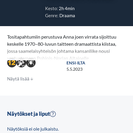
Kesto:
2h 4min
Genre:
Draama
Tositapahtumiin perustuva Anna joen virrata sijoittuu
keskelle 1970–80-luvun taitteen dramaattista kiistaa,
jossa saamelaisyhteisön johtama kansanliike nousi
vastustamaan Pohjois-Norjan Altajoelle
ENSI-ILTA
rakennettavaa vesivoimalaa – ja samalla
5.5.2023
puolustamaan saamelaisten oikeutta olla olemassa.
Näytä lisää
Saamelaisuutensa kätkemiseen tottunut opettaja
Ester päätyy Altan tapahtumien myötä tilanteeseen,
jossa oman taustan piilottaminen ympäröivältä
yhteiskunnalta ei enää tunnu mahdolliselta.
Näytökset ja liput
Näytöksiä ei ole julkaistu.