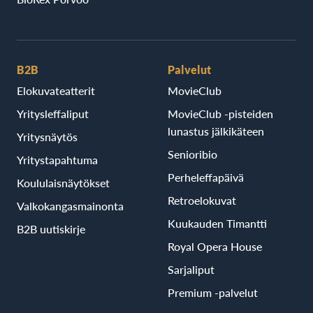
B2B
Palvelut
Elokuvateatterit
MovieClub
Yritysleffaliput
MovieClub -pisteiden
lunastus jälkikäteen
Yritysnäytös
Senioribio
Yritystapahtuma
Perheleffapäivä
Koululaisnäytökset
Retroelokuvat
Valkokangasmainonta
Kuukauden Timantti
B2B uutiskirje
Royal Opera House
Sarjaliput
Premium -palvelut