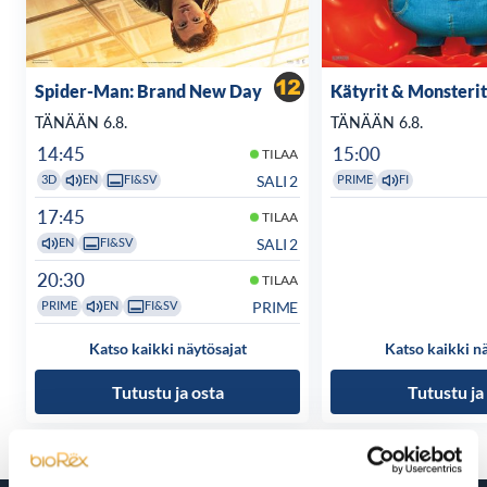
Spider-Man: Brand New Day
Kätyrit & Monsterit
TÄNÄÄN 6.8.
TÄNÄÄN 6.8.
14:45
15:00
TILAA
SALI 2
3D
EN
FI&SV
PRIME
FI
17:45
TILAA
SALI 2
EN
FI&SV
20:30
TILAA
PRIME
PRIME
EN
FI&SV
Katso kaikki näytösajat
Katso kaikki n
Tutustu ja osta
Tutustu ja