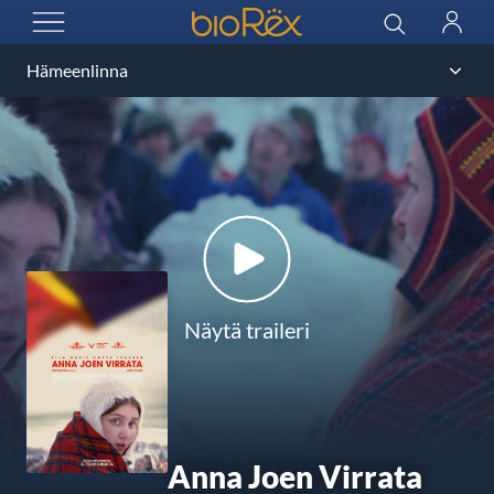
BioRex Cinemas
Haku
Kirjau
AVAA VALIKKO
Näytä traileri
Anna Joen Virrata