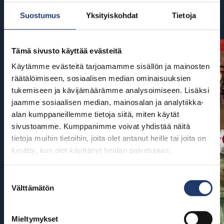
Suostumus
Yksityiskohdat
Tietoja
Tulossa
Tämä sivusto käyttää evästeitä
Käytämme evästeitä tarjoamamme sisällön ja mainosten
räätälöimiseen, sosiaalisen median ominaisuuksien
tukemiseen ja kävijämäärämme analysoimiseen. Lisäksi
jaamme sosiaalisen median, mainosalan ja analytiikka-
alan kumppaneillemme tietoja siitä, miten käytät
sivustoamme. Kumppanimme voivat yhdistää näitä
tietoja muihin tietoihin, joita olet antanut heille tai joita on
kerätty, kun olet käyttänyt heidän palvelujaan.
Suostumuksen
Välttämätön
valinta
Mieltymykset