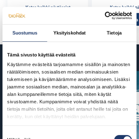
Katso kaikki näytösajat
Katso kaikki n
Tutustu ja osta
Tutustu ja
Suostumus
Yksityiskohdat
Tietoja
Tämä sivusto käyttää evästeitä
Tulossa
Käytämme evästeitä tarjoamamme sisällön ja mainosten
räätälöimiseen, sosiaalisen median ominaisuuksien
tukemiseen ja kävijämäärämme analysoimiseen. Lisäksi
jaamme sosiaalisen median, mainosalan ja analytiikka-
alan kumppaneillemme tietoja siitä, miten käytät
sivustoamme. Kumppanimme voivat yhdistää näitä
tietoja muihin tietoihin, joita olet antanut heille tai joita on
kerätty, kun olet käyttänyt heidän palvelujaan.
Suostumuksen