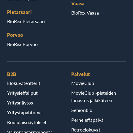
Vaasa
Pietarsaari
BioRex Vaasa
BioRex Pietarsaari
Porvoo
BioRex Porvoo
B2B
Palvelut
Elokuvateatterit
MovieClub
Yritysleffaliput
MovieClub -pisteiden
lunastus jälkikäteen
Yritysnäytös
Senioribio
Yritystapahtuma
Perheleffapäivä
Koululaisnäytökset
Retroelokuvat
Valkokangasmainonta