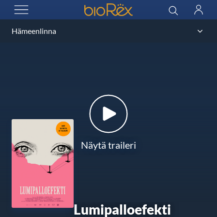
BioRex Cinemas
Haku
Kirjau
AVAA VALIKKO
Näytä traileri
Lumipalloefekti