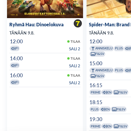
Ryhmä Hau: Dinoelokuva
Spider-Man: Brand
TÄNÄÄN 9.8.
TÄNÄÄN 9.8.
12:00
12:00
TILAA
SALI 2
FI
ANNISKELU
PLUS
FI&SV
14:00
TILAA
15:00
SALI 2
FI
ANNISKELU
PLUS
16:00
TILAA
FI&SV
SALI 2
FI
16:15
PRIME
EN
FI&SV
18:15
PLUS
EN
FI&SV
19:30
PRIME
EN
FI&SV