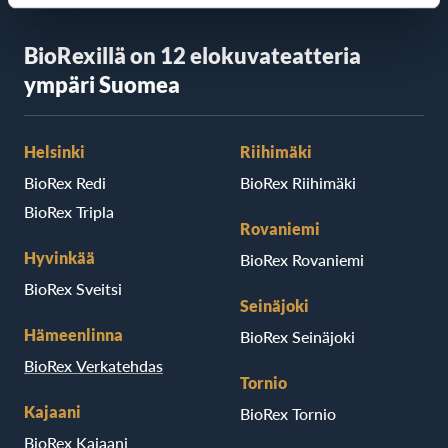
BioRexillä on 12 elokuvateatteria
ympäri Suomea
Helsinki
Riihimäki
BioRex Redi
BioRex Riihimäki
BioRex Tripla
Rovaniemi
Hyvinkää
BioRex Rovaniemi
BioRex Sveitsi
Seinäjoki
Hämeenlinna
BioRex Seinäjoki
BioRex Verkatehdas
Tornio
Kajaani
BioRex Tornio
BioRex Kajaani