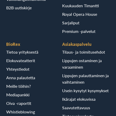
Kuukauden Timantti
B2B uutiskirje
Royal Opera House
Sarjaliput
Premium -palvelut
BioRex
Asiakaspalvelu
Tietoa yrityksestä
Tilaus- ja toimitusehdot
Elokuvateatterit
Lippujen ostaminen ja
varaaminen
Yhteystiedot
Lippujen palauttaminen ja
Anna palautetta
vaihtaminen
Meille töihin?
Usein kysytyt kysymykset
Mediapankki
Ikärajat elokuvissa
Oiva -raportit
Saavutettavuus
Whistleblowing