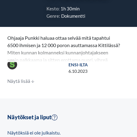
Kesto:
1h 30min
Genre:
Dokumentti
Ohjaaja Punkki haluaa ottaa selvää mitä tapahtui
6500 ihmisen ja 12 000 poron asuttamassa Kittilässä?
Miten kunnan kolmanneksi kunnanjohtajakseen
ensin palkkaama ja sitten erottama nuori, vihreä
ENSI-ILTA
feministi Kauniaisista sai aikaan lumipalloefektin jolle
6.10.2023
ei näy loppua. Mediasirkus, oikeudenkäynnit ja
Näytä lisää
valtion uusi laki Lex Kittilä ovat vain muutamia
lumipalloefektin seurauksia. Tällä hetkellä Kittilän
kunnanjohtajan virassa istuu Korkeimmassa
oikeudessa virka-aseman väärinkäytöksestä 60
päivän ehdolliseen rangaistukseen tuomittu ja juuri
Näytökset ja liput
virkaan valittu kunnanjohtaja. Tällainen
lumipalloefekti voi tapahtua missä vain ja milloin vain,
Näytöksiä ei ole julkaistu.
tällä kertaa Kittilässä.