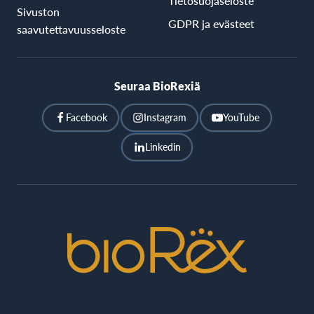
Tietosuojaseloste
Sivuston
GDPR ja evästeet
saavutettavuusseloste
Seuraa BioRexiä
Facebook
Instagram
YouTube
Linkedin
BioRex
Cinemas