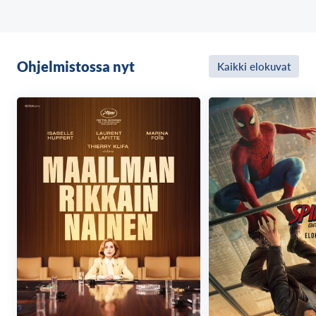
löydettävä oma paikka. Muuten hän haihtuu
kirjaimellisesti olemattomiin eikä ikinä pysty
palauttamaan vanhempiaan ihmishahmoon.
Lohikäärmepoika Hakun avulla Chihiro pääsee töihin
Ohjelmistossa nyt
Kaikki elokuvat
velhotar Yubaban suureen kylpylään, jossa
kaikenlaiset henkiolennot käyvät hakemassa fyysistä
virkistystä, ja palvelusväki yrittää pitää jumalat
tyytyväisinä.