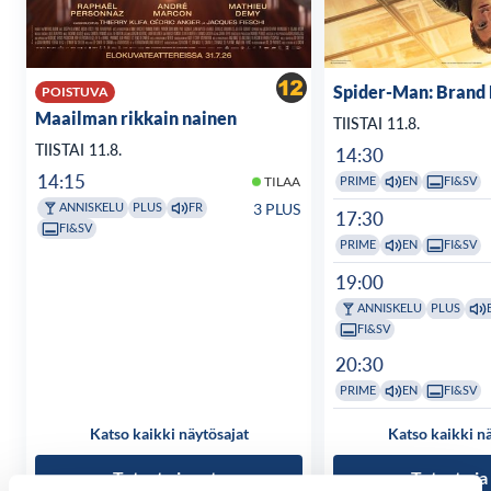
Spider-Man: Brand
POISTUVA
Maailman rikkain nainen
TIISTAI 11.8.
TIISTAI 11.8.
14:30
14:15
PRIME
EN
FI&SV
TILAA
3 PLUS
ANNISKELU
PLUS
FR
17:30
FI&SV
PRIME
EN
FI&SV
19:00
ANNISKELU
PLUS
FI&SV
20:30
PRIME
EN
FI&SV
Katso kaikki näytösajat
Katso kaikki n
Tutustu ja osta
Tutustu ja