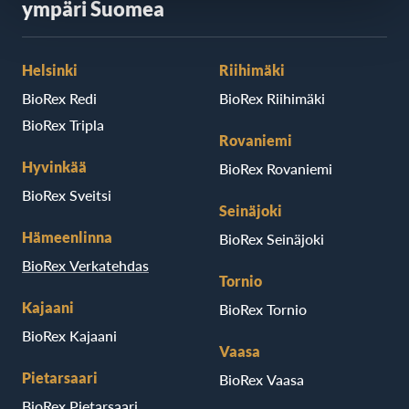
ympäri Suomea
Helsinki
Riihimäki
BioRex Redi
BioRex Riihimäki
BioRex Tripla
Rovaniemi
Hyvinkää
BioRex Rovaniemi
BioRex Sveitsi
Seinäjoki
Hämeenlinna
BioRex Seinäjoki
BioRex Verkatehdas
Tornio
Kajaani
BioRex Tornio
BioRex Kajaani
Vaasa
Pietarsaari
BioRex Vaasa
BioRex Pietarsaari