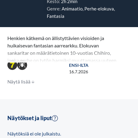
Kesto:
2h 2min
Genre:
Animaatio, Perhe-elokuva,
Fantasia
Henkien kätkemä on ällistyttävien visioiden ja
huikaisevan fantasian aarrearkku. Elokuvan
sankaritar on määrätietoinen 10-vuotias Chihiro,
jonka perhe on tytön harmiksi muuttamassa uuteen
ENSI-ILTA
kotiin. Isä valitsee väärän tien ja päätyy metsän
16.7.2026
ympäröimään umpikujaan. Tien päässä on muinaisten
Näytä lisää
kivipatsaiden vartioima suuri portti. Sen takaa löytyy
hylättyä huvipuistoa muistuttava autio kaupunki,
jonka pöydät notkuvat erilaisten herkkujen painosta.
Isä ja äiti muuttuvat ihraisiksi sioiksi ahmittuaan
jumalille kuuluvia herkkuja.
Näytökset ja liput
Yön tullen Chihiro tajuaa joutuneensa uuteen
Näytöksiä ei ole julkaistu.
maailmaan, jossa on opeteltava uudet pelisäännöt ja