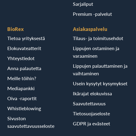
Sarjaliput
Premium -palvelut
BioRex
Asiakaspalvelu
Tietoa yrityksestä
Tilaus- ja toimitusehdot
Elokuvateatterit
Lippujen ostaminen ja
varaaminen
Yhteystiedot
Lippujen palauttaminen ja
Anna palautetta
vaihtaminen
Meille töihin?
Usein kysytyt kysymykset
Mediapankki
Ikärajat elokuvissa
Oiva -raportit
Saavutettavuus
Whistleblowing
Tietosuojaseloste
Sivuston
GDPR ja evästeet
saavutettavuusseloste