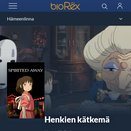
BioRex Cinemas
Haku
Kirjau
AVAA VALIKKO
Henkien kätkemä