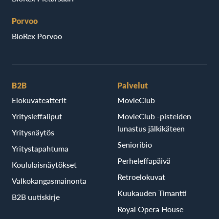
Porvoo
BioRex Porvoo
B2B
Palvelut
Elokuvateatterit
MovieClub
Yritysleffaliput
MovieClub -pisteiden
lunastus jälkikäteen
Yritysnäytös
Senioribio
Yritystapahtuma
Perheleffapäivä
Koululaisnäytökset
Retroelokuvat
Valkokangasmainonta
Kuukauden Timantti
B2B uutiskirje
Royal Opera House