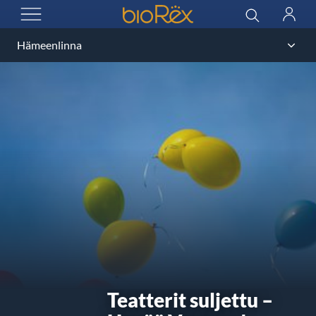
BioRex Cinemas
Haku
Kirjau
AVAA VALIKKO
Teatterit suljettu –