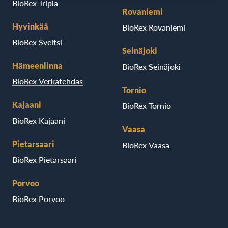
BioRex Tripla
Rovaniemi
Hyvinkää
BioRex Rovaniemi
BioRex Sveitsi
Seinäjoki
Hämeenlinna
BioRex Seinäjoki
BioRex Verkatehdas
Tornio
Kajaani
BioRex Tornio
BioRex Kajaani
Vaasa
Pietarsaari
BioRex Vaasa
BioRex Pietarsaari
Porvoo
BioRex Porvoo