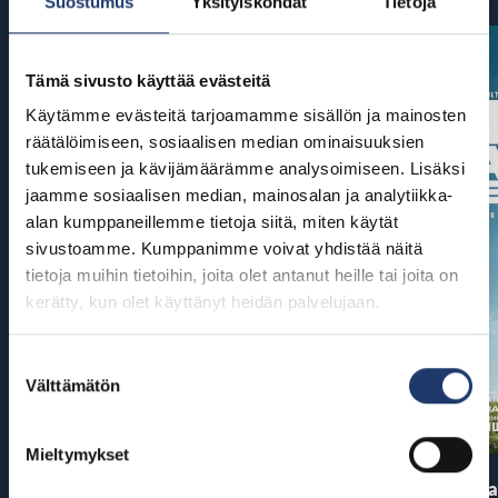
Suostumus
Yksityiskohdat
Tietoja
Tämä sivusto käyttää evästeitä
Käytämme evästeitä tarjoamamme sisällön ja mainosten
räätälöimiseen, sosiaalisen median ominaisuuksien
tukemiseen ja kävijämäärämme analysoimiseen. Lisäksi
jaamme sosiaalisen median, mainosalan ja analytiikka-
alan kumppaneillemme tietoja siitä, miten käytät
sivustoamme. Kumppanimme voivat yhdistää näitä
tietoja muihin tietoihin, joita olet antanut heille tai joita on
kerätty, kun olet käyttänyt heidän palvelujaan.
Suostumuksen
Välttämätön
valinta
Mieltymykset
Pirates of the Caribbean: At
The End of Oa