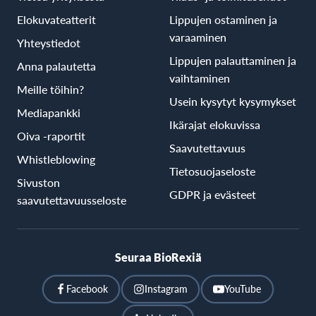
Elokuvateatterit
Lippujen ostaminen ja
varaaminen
Yhteystiedot
Lippujen palauttaminen ja
Anna palautetta
vaihtaminen
Meille töihin?
Usein kysytyt kysymykset
Mediapankki
Ikärajat elokuvissa
Oiva -raportit
Saavutettavuus
Whistleblowing
Tietosuojaseloste
Sivuston
GDPR ja evästeet
saavutettavuusseloste
Seuraa BioRexiä
Facebook
Instagram
YouTube