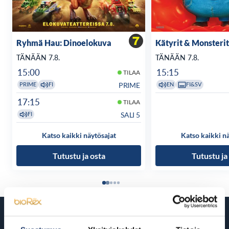
Ryhmä Hau: Dinoelokuva
Kätyrit & Monsterit
TÄNÄÄN 7.8.
TÄNÄÄN 7.8.
15:00
15:15
TILAA
PRIME
PRIME
FI
EN
FI&SV
17:15
TILAA
SALI 5
FI
Katso kaikki näytösajat
Katso kaikki n
Tutustu ja osta
Tutustu ja
Tulossa