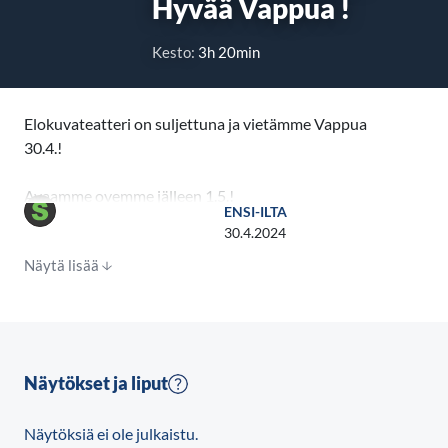
Hyvää Vappua !
Kesto:
3h 20min
Elokuvateatteri on suljettuna ja vietämme Vappua
30.4.!
Avaamme ovemme jälleen 1.5.!
ENSI-ILTA
30.4.2024
Hyvää Vappua!
Näytä lisää
Näytökset ja liput
Näytöksiä ei ole julkaistu.