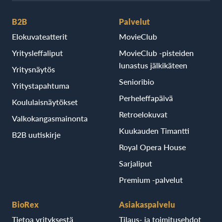
B2B
Palvelut
Elokuvateatterit
MovieClub
Yritysleffaliput
MovieClub -pisteiden
lunastus jälkikäteen
Yritysnäytös
Senioribio
Yritystapahtuma
Perheleffapäivä
Koululaisnäytökset
Retroelokuvat
Valkokangasmainonta
Kuukauden Timantti
B2B uutiskirje
Royal Opera House
Sarjaliput
Premium -palvelut
BioRex
Asiakaspalvelu
Tietoa yrityksestä
Tilaus- ja toimitusehdot