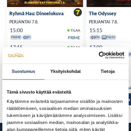
Ryhmä Hau: Dinoelokuva
The Odyssey
PERJANTAI 7.8.
PERJANTAI 7.8.
15:00
15:15
TILAA
PRIME
PRIME
FI
EN
FI&SV
17:15
17:00
TILAA
SALI 5
FI
ANNISKELU
PLUS
FI&SV
18:45
Suostumus
Yksityiskohdat
Tietoja
EN
FI&SV
Katso kaikki näytösajat
Katso kaikki n
Tämä sivusto käyttää evästeitä
Tutustu ja osta
Tutustu ja
Käytämme evästeitä tarjoamamme sisällön ja mainosten
räätälöimiseen, sosiaalisen median ominaisuuksien
tukemiseen ja kävijämäärämme analysoimiseen. Lisäksi
jaamme sosiaalisen median, mainosalan ja analytiikka-
alan kumppaneillemme tietoja siitä, miten käytät