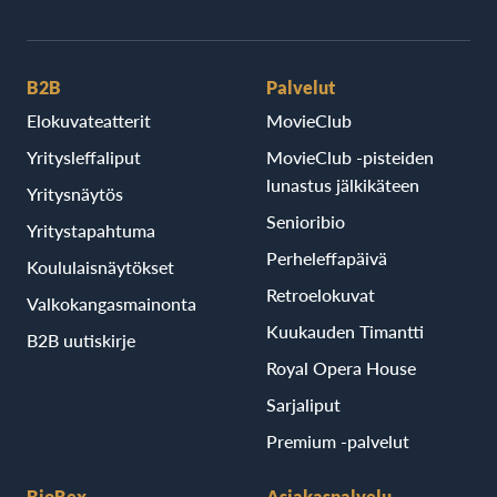
B2B
Palvelut
Elokuvateatterit
MovieClub
Yritysleffaliput
MovieClub -pisteiden
lunastus jälkikäteen
Yritysnäytös
Senioribio
Yritystapahtuma
Perheleffapäivä
Koululaisnäytökset
Retroelokuvat
Valkokangasmainonta
Kuukauden Timantti
B2B uutiskirje
Royal Opera House
Sarjaliput
Premium -palvelut
BioRex
Asiakaspalvelu