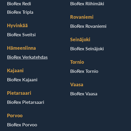
BioRex Redi
BioRex Riihimäki
BioRex Tripla
Rovaniemi
Hyvinkää
BioRex Rovaniemi
BioRex Sveitsi
Seinäjoki
Hämeenlinna
BioRex Seinäjoki
BioRex Verkatehdas
Tornio
Kajaani
BioRex Tornio
BioRex Kajaani
Vaasa
Pietarsaari
BioRex Vaasa
BioRex Pietarsaari
Porvoo
BioRex Porvoo