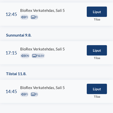
Vaianalle animaatioelokuvissa Vaiana ja Vaiana 2.
Yleisö saa kokea elokuvan Vaiana loisteliaat
BioRex Verkatehdas, Sali 5
Liput
12:45
maisemat, äänimaailman ja laulut alkaen 10.
FI
FI
Tilaa
heinäkuuta 2026.
Sunnuntai 9.8.
BioRex Verkatehdas, Sali 5
Liput
17:15
EN
FI&SV
Tilaa
Tiistai 11.8.
BioRex Verkatehdas, Sali 5
Liput
14:45
FI
FI
Tilaa