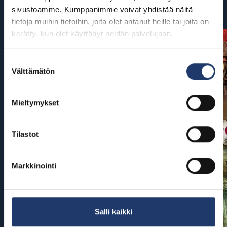
Tulossa
sivustoamme. Kumppanimme voivat yhdistää näitä
tietoja muihin tietoihin, joita olet antanut heille tai joita on
kerätty, kun olet käyttänyt heidän palvelujaan.
Suostumuksen
Välttämätön
valinta
Mieltymykset
Tilastot
Markkinointi
Salli kaikki