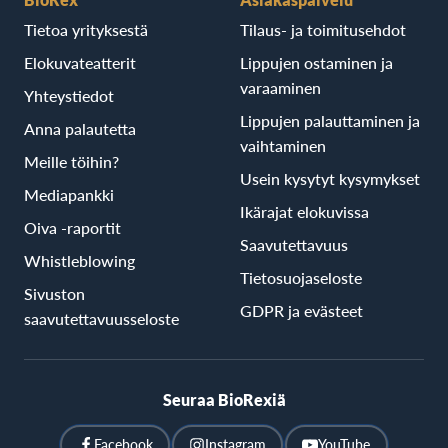
Tietoa yrityksestä
Tilaus- ja toimitusehdot
Elokuvateatterit
Lippujen ostaminen ja
varaaminen
Yhteystiedot
Lippujen palauttaminen ja
Anna palautetta
vaihtaminen
Meille töihin?
Usein kysytyt kysymykset
Mediapankki
Ikärajat elokuvissa
Oiva -raportit
Saavutettavuus
Whistleblowing
Tietosuojaseloste
Sivuston
GDPR ja evästeet
saavutettavuusseloste
Seuraa BioRexiä
Facebook
Instagram
YouTube