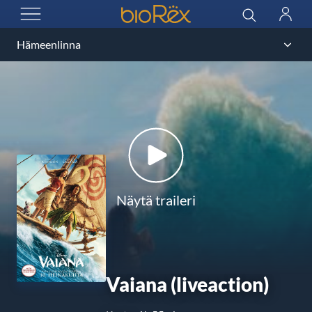
BioRex Cinemas
Haku
Kirjau
AVAA VALIKKO
Näytä traileri
Vaiana (liveaction)