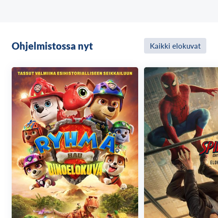
Homma toimii mainiosti, kunnes yllättävä huijareiden
joukko saapuu kylään. Siellä he kohtaavat satuja ja
tarinoita rakastavan kirjatoukka Malician ja
Ohjelmistossa nyt
Kaikki elokuvat
sekalainen seurakunta päätyy ratkomaan yhdessä
kylän outoa mysteeriä. Missä ovat kaikki paikalliset
rotat?