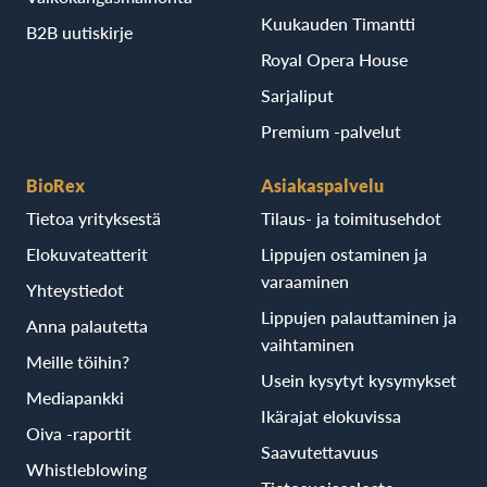
Kuukauden Timantti
B2B uutiskirje
Royal Opera House
Sarjaliput
Premium -palvelut
BioRex
Asiakaspalvelu
Tietoa yrityksestä
Tilaus- ja toimitusehdot
Elokuvateatterit
Lippujen ostaminen ja
varaaminen
Yhteystiedot
Lippujen palauttaminen ja
Anna palautetta
vaihtaminen
Meille töihin?
Usein kysytyt kysymykset
Mediapankki
Ikärajat elokuvissa
Oiva -raportit
Saavutettavuus
Whistleblowing