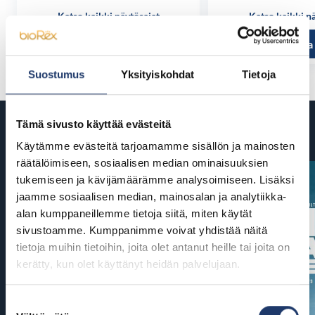
Katso kaikki näytösajat
Katso kaikki n
Tutustu ja osta
Tutustu ja
Suostumus
Yksityiskohdat
Tietoja
Tämä sivusto käyttää evästeitä
Tulossa
Käytämme evästeitä tarjoamamme sisällön ja mainosten
räätälöimiseen, sosiaalisen median ominaisuuksien
tukemiseen ja kävijämäärämme analysoimiseen. Lisäksi
jaamme sosiaalisen median, mainosalan ja analytiikka-
alan kumppaneillemme tietoja siitä, miten käytät
sivustoamme. Kumppanimme voivat yhdistää näitä
tietoja muihin tietoihin, joita olet antanut heille tai joita on
kerätty, kun olet käyttänyt heidän palvelujaan.
Suostumuksen