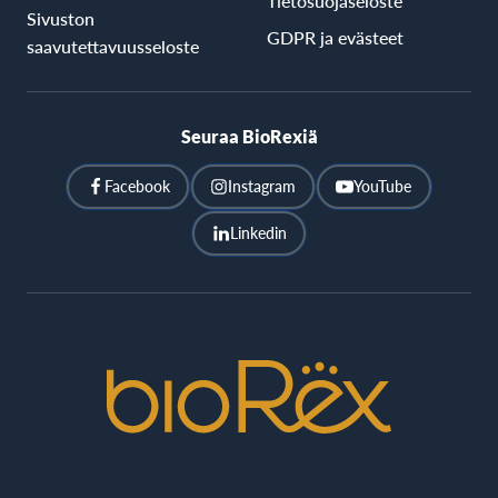
Tietosuojaseloste
Sivuston
GDPR ja evästeet
saavutettavuusseloste
Seuraa BioRexiä
Facebook
Instagram
YouTube
Linkedin
BioRex
Cinemas