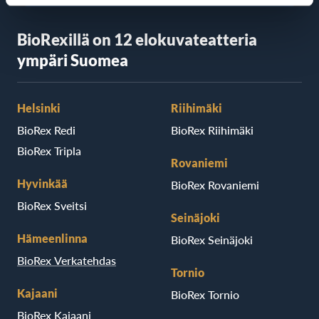
BioRexillä on 12 elokuvateatteria
ympäri Suomea
Helsinki
Riihimäki
BioRex Redi
BioRex Riihimäki
BioRex Tripla
Rovaniemi
Hyvinkää
BioRex Rovaniemi
BioRex Sveitsi
Seinäjoki
Hämeenlinna
BioRex Seinäjoki
BioRex Verkatehdas
Tornio
Kajaani
BioRex Tornio
BioRex Kajaani