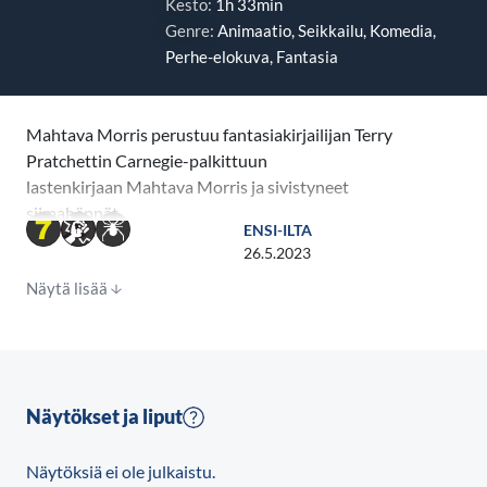
Kesto:
1h 33min
Genre:
Animaatio, Seikkailu, Komedia,
Perhe-elokuva, Fantasia
Mahtava Morris perustuu fantasiakirjailijan Terry
Pratchettin Carnegie-palkittuun
lastenkirjaan Mahtava Morris ja sivistyneet
siimahännät.
ENSI-ILTA
26.5.2023
Mahtava Morris on kertomus Morris-kissasta, joka
Näytä lisää
kiertää rinta rottingilla kaupungista toiseen
ratkomassa yllättäen ilmeneviä rottaongelmia,
kömpelö pillipiipari Keith vanavedessään. Kun Keith
lurittelee huilullaan, rotat marssivat pois kiitollisten
kyläläisten riemuksi. Kyläläiset tosin eivät koskaan
Näytökset ja liput
saa tietää, että yllättävän oppineet rotat ovat mukana
juonessa. Morris, Keith ja rottalauma käärivät
Näytöksiä ei ole julkaistu.
myhäillen palkkiorahat taskuihinsa.