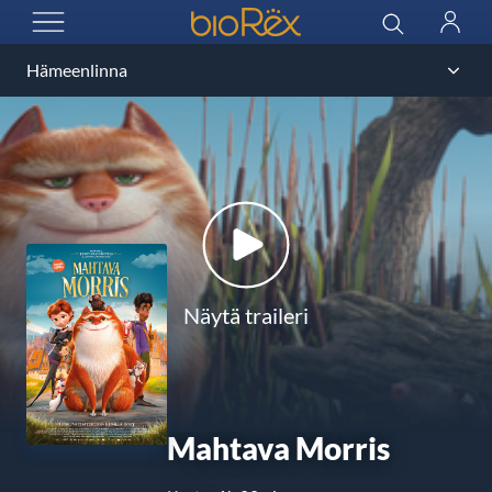
BioRex Cinemas
Haku
Kirjau
AVAA VALIKKO
Näytä traileri
Mahtava Morris