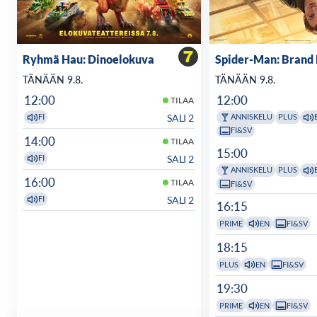
Ryhmä Hau: Dinoelokuva
Spider-Man: Brand
TÄNÄÄN 9.8.
TÄNÄÄN 9.8.
12:00
12:00
TILAA
SALI 2
FI
ANNISKELU
PLUS
FI&SV
14:00
TILAA
15:00
SALI 2
FI
ANNISKELU
PLUS
16:00
TILAA
FI&SV
SALI 2
FI
16:15
PRIME
EN
FI&SV
18:15
PLUS
EN
FI&SV
19:30
PRIME
EN
FI&SV