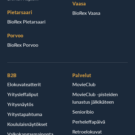
Vaasa
Pietarsaari
BioRex Vaasa
BioRex Pietarsaari
Porvoo
BioRex Porvoo
B2B
Palvelut
Elokuvateatterit
MovieClub
Yritysleffaliput
MovieClub -pisteiden
lunastus jälkikäteen
Yritysnäytös
Senioribio
Yritystapahtuma
Perheleffapäivä
Koululaisnäytökset
Retroelokuvat
Valkokangasmainonta