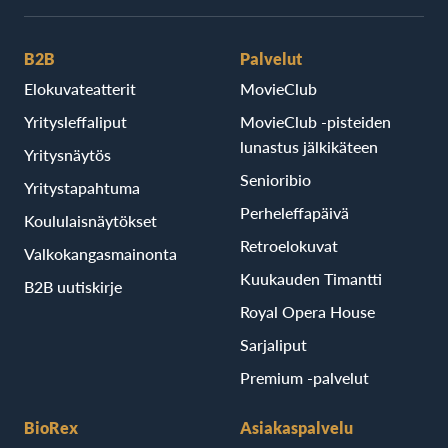
B2B
Palvelut
Elokuvateatterit
MovieClub
Yritysleffaliput
MovieClub -pisteiden
lunastus jälkikäteen
Yritysnäytös
Senioribio
Yritystapahtuma
Perheleffapäivä
Koululaisnäytökset
Retroelokuvat
Valkokangasmainonta
Kuukauden Timantti
B2B uutiskirje
Royal Opera House
Sarjaliput
Premium -palvelut
BioRex
Asiakaspalvelu