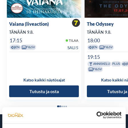
Vaiana (liveaction)
The Odyssey
TÄNÄÄN 9.8.
TÄNÄÄN 9.8.
17:15
18:00
TILAA
SALI 5
EN
FI&SV
EN
FI&SV
19:15
ANNISKELU
PLUS
FI&SV
Katso kaikki näytösajat
Katso kaikki n
Tutustu ja osta
Tutustu ja
Tulossa