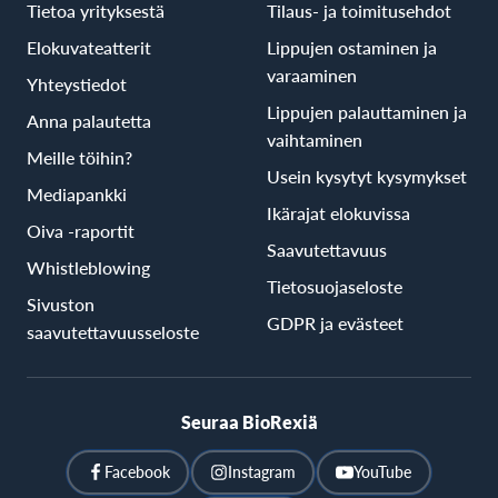
Tietoa yrityksestä
Tilaus- ja toimitusehdot
Elokuvateatterit
Lippujen ostaminen ja
varaaminen
Yhteystiedot
Lippujen palauttaminen ja
Anna palautetta
vaihtaminen
Meille töihin?
Usein kysytyt kysymykset
Mediapankki
Ikärajat elokuvissa
Oiva -raportit
Saavutettavuus
Whistleblowing
Tietosuojaseloste
Sivuston
GDPR ja evästeet
saavutettavuusseloste
Seuraa BioRexiä
Facebook
Instagram
YouTube