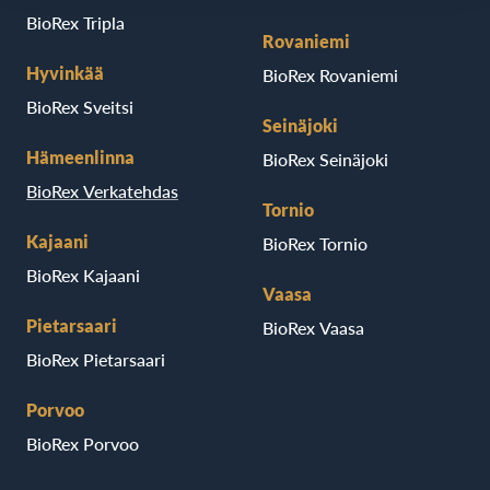
BioRex Tripla
Rovaniemi
Hyvinkää
BioRex Rovaniemi
BioRex Sveitsi
Seinäjoki
Hämeenlinna
BioRex Seinäjoki
BioRex Verkatehdas
Tornio
Kajaani
BioRex Tornio
BioRex Kajaani
Vaasa
Pietarsaari
BioRex Vaasa
BioRex Pietarsaari
Porvoo
BioRex Porvoo