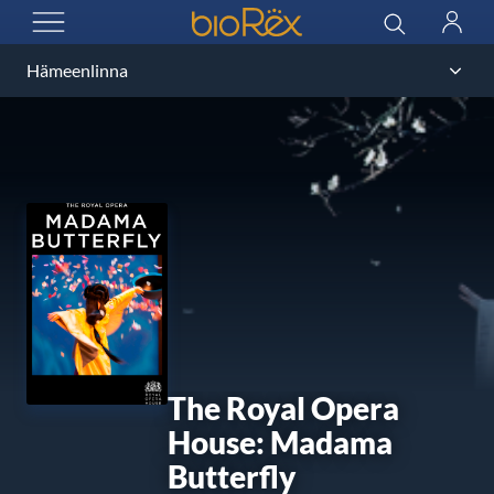
BioRex Cinemas
Haku
Kirjau
AVAA VALIKKO
The Royal Opera
House: Madama
Butterfly