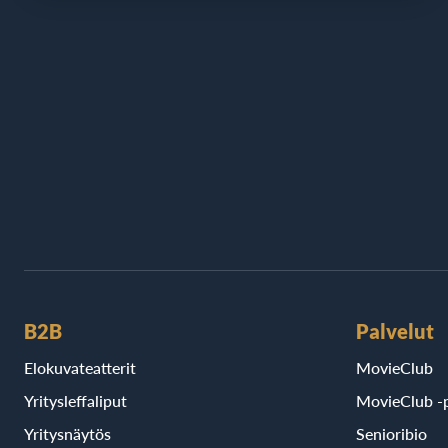
B2B
Palvelut
Elokuvateatterit
MovieClub
Yritysleffaliput
MovieClub -p
Yritysnäytös
Senioribio