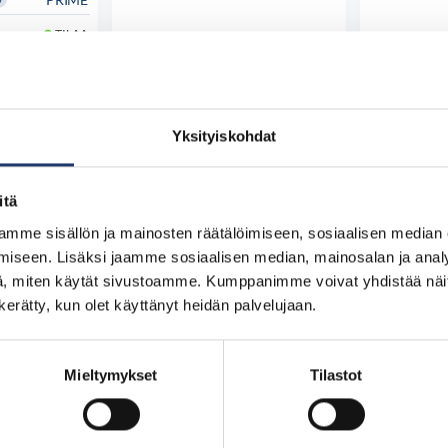
TILAA
4 PLUS
TILAA
PRIME
V
Yksityiskohdat
äytösajat
Katso kaikki näytösajat
Katso 
 osta
Tutustu ja osta
Tut
itä
mme sisällön ja mainosten räätälöimiseen, sosiaalisen median
iseen. Lisäksi jaamme sosiaalisen median, mainosalan ja analy
, miten käytät sivustoamme. Kumppanimme voivat yhdistää näitä t
n kerätty, kun olet käyttänyt heidän palvelujaan.
Mieltymykset
Tilastot