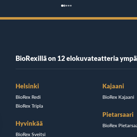
BioRexillä on 12 elokuvateatteria ymp
Helsinki
Kajaani
BioRex Redi
BioRex Kajaani
BioRex Tripla
Pietarsaari
Hyvinkää
BioRex Pietarsaa
BioRex Sveitsi