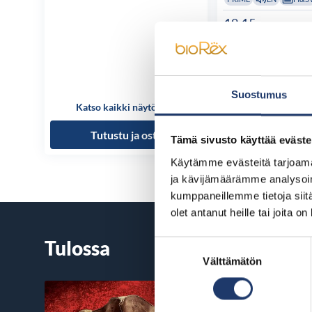
19:15
PLUS
EN
FI&SV
20:00
PRIME
EN
FI&S
Suostumus
Katso kaikki näytösajat
Katso kaikki n
Tutustu ja osta
Tutustu ja
Tämä sivusto käyttää eväste
Käytämme evästeitä tarjoama
ja kävijämäärämme analysoim
kumppaneillemme tietoja siitä
olet antanut heille tai joita o
Tulossa
Suostumuksen
Välttämätön
valinta