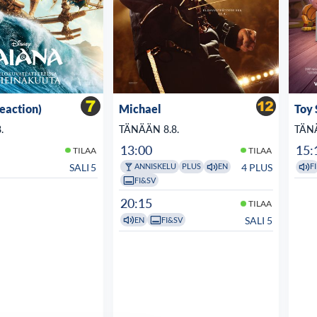
veaction)
Michael
Toy 
.
TÄNÄÄN 8.8.
TÄNÄ
13:00
15:
TILAA
TILAA
SALI 5
4 PLUS
ANNISKELU
PLUS
EN
FI
FI&SV
20:15
TILAA
SALI 5
EN
FI&SV