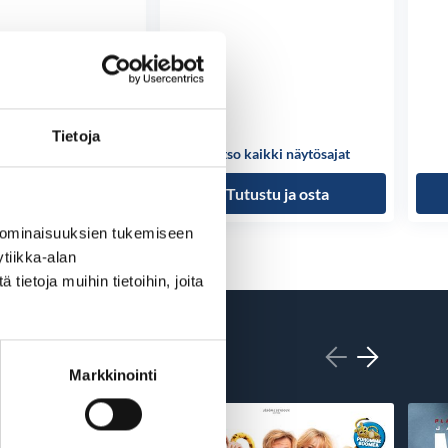
Tietoja
kaikki näytösajat
Katso kaikki näytösajat
ustu ja osta
Tutustu ja osta
 ominaisuuksien tukemiseen
tiikka-alan
ietoja muihin tietoihin, joita
Markkinointi