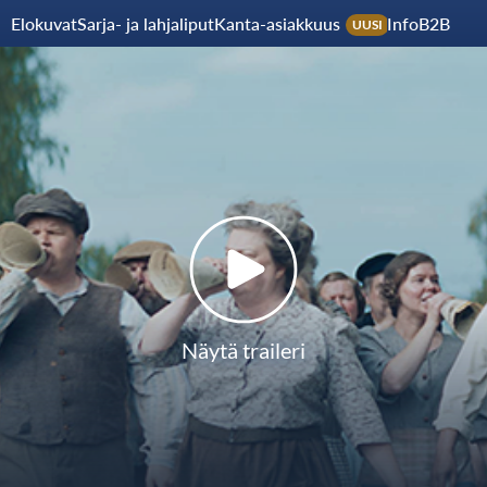
Elokuvat
Sarja- ja lahjaliput
Kanta-asiakkuus
Info
B2B
UUSI
Näytä traileri