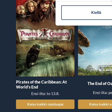
Kiellä
Pirates of the Caribbean: At
The End of Oa
World’s End
Ensi-ilta: p
Ensi-ilta: to 13.8.
Katso kaikki näytösajat
Katso kaikki n