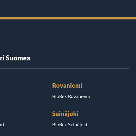
äri Suomea
Rovaniemi
BioRex Rovaniemi
Seinäjoki
ri
BioRex Seinäjoki