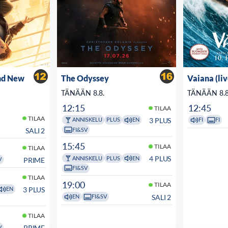
nd New
The Odyssey
Vaiana (li
TÄNÄÄN 8.8.
TÄNÄÄN 8.8
12:15
12:45
TILAA
TILAA
3 PLUS
ANNISKELU
PLUS
EN
FI
FI
FI&SV
SALI 2
15:45
TILAA
TILAA
4 PLUS
ANNISKELU
PLUS
EN
PRIME
V
FI&SV
TILAA
19:00
TILAA
3 PLUS
EN
SALI 2
EN
FI&SV
TILAA
PRIME
V