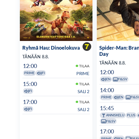
Ryhmä Hau: Dinoelokuva
Spider-Man: Bra
Day
TÄNÄÄN 8.8.
TÄNÄÄN 8.8.
12:00
TILAA
12:00
PRIME
PRIME
FI
EN
FI&SV
15:00
TILAA
14:00
SALI 2
FI
PRIME
EN
FI&S
17:00
TILAA
15:45
SALI 2
FI
ANNISKELU
PLUS
FI&SV
17:00
PRIME
EN
FI&S