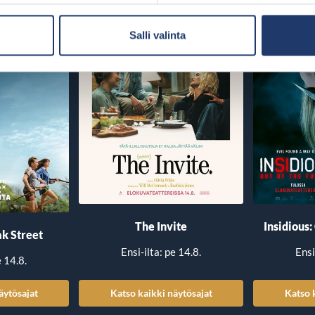
Salli valinta
The Invite
Insidious:
k Street
Ensi-ilta: pe 14.8.
Ensi
e 14.8.
äytösajat
Katso kaikki näytösajat
Katso 