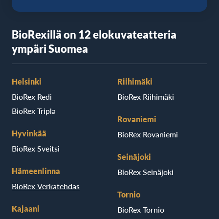
BioRexillä on 12 elokuvateatteria
ympäri Suomea
Helsinki
Riihimäki
BioRex Redi
BioRex Riihimäki
BioRex Tripla
Rovaniemi
Hyvinkää
BioRex Rovaniemi
BioRex Sveitsi
Seinäjoki
Hämeenlinna
BioRex Seinäjoki
BioRex Verkatehdas
Tornio
Kajaani
BioRex Tornio