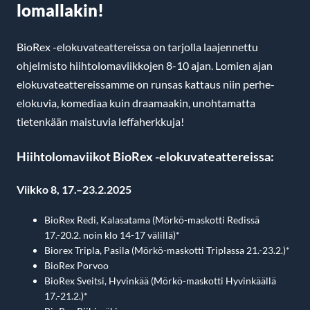
lomallakin!
BioRex -elokuvateattereissa on tarjolla laajennettu
ohjelmisto hiihtolomaviikkojen 8-10 ajan. Lomien ajan
elokuvateattereissamme on runsas kattaus niin perhe-
elokuvia, komediaa kuin draamaakin, unohtamatta
tietenkään maistuvia leffaherkkuja!
Hiihtolomaviikot BioRex -elokuvateattereissa:
Viikko 8, 17.–23.2.2025
BioRex Redi, Kalasatama (Mörkö-maskotti Redissä
17.-20.2. noin klo 14-17 välillä)*
Biorex Tripla, Pasila (Mörkö-maskotti Triplassa 21.-23.2.)*
BioRex Porvoo
BioRex Sveitsi, Hyvinkää (Mörkö-maskotti Hyvinkäällä
17.-21.2.)*