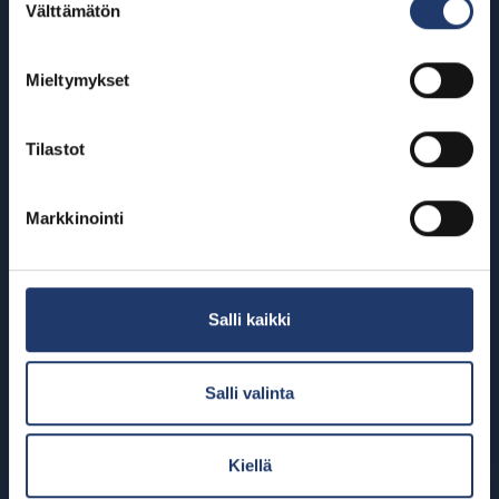
Välttämätön
valinta
Osta liput
Mieltymykset
Tilastot
Markkinointi
Salli kaikki
Salli valinta
Kiellä