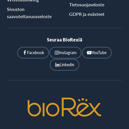
Tietosuojaseloste
Sivuston
GDPR ja evästeet
saavutettavuusseloste
Seuraa BioRexiä
Facebook
Instagram
YouTube
Linkedin
BioRex
Cinemas