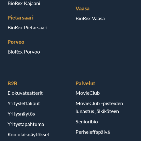
BioRex Kajaani
Vaasa
Pietarsaari
BioRex Vaasa
BioRex Pietarsaari
Porvoo
BioRex Porvoo
B2B
Palvelut
Elokuvateatterit
MovieClub
Yritysleffaliput
MovieClub -pisteiden
lunastus jälkikäteen
Yritysnäytös
Senioribio
Yritystapahtuma
Perheleffapäivä
Koululaisnäytökset