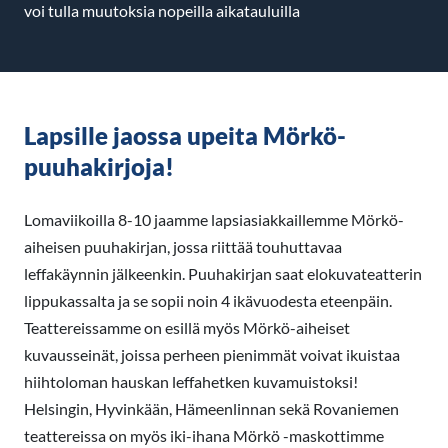
voi tulla muutoksia nopeilla aikatauluilla
Lapsille jaossa upeita Mörkö-
puuhakirjoja!
Lomaviikoilla 8-10 jaamme lapsiasiakkaillemme Mörkö-
aiheisen puuhakirjan, jossa riittää touhuttavaa
leffakäynnin jälkeenkin. Puuhakirjan saat elokuvateatterin
lippukassalta ja se sopii noin 4 ikävuodesta eteenpäin.
Teattereissamme on esillä myös Mörkö-aiheiset
kuvausseinät, joissa perheen pienimmät voivat ikuistaa
hiihtoloman hauskan leffahetken kuvamuistoksi!
Helsingin, Hyvinkään, Hämeenlinnan sekä Rovaniemen
teattereissa on myös iki-ihana Mörkö -maskottimme