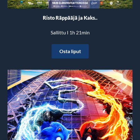
Risto Räppääjä ja Kaks..
Sallittu I 1h 21min
Osta liput