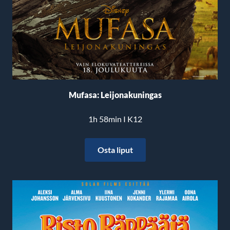
Mufasa: Leijonakuningas
1h 58min I K12
Osta liput