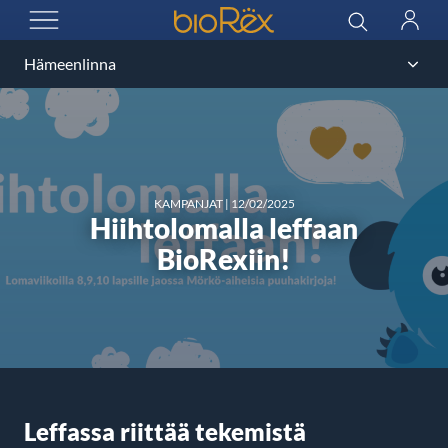
BioRex Cinemas
Haku
Kirjau
AVAA VALIKKO
KAMPANJAT
|
12/02/2025
Hiihtolomalla leffaan
BioRexiin!
Leffassa riittää tekemistä