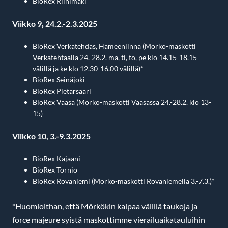
BioRex Riihimäki
Viikko 9
,
24.2.-2.3.2025
BioRex Verkatehdas, Hämeenlinna (Mörkö-maskotti
Verkatehtaalla 24.-28.2. ma, ti, to, pe klo 14.15-18.15
välillä ja ke klo 12.30-16.00 välillä)*
BioRex Seinäjoki
BioRex Pietarsaari
BioRex Vaasa (Mörkö-maskotti Vaasassa 24.-28.2. klo 13-
15)
Viikko 10, 3.-9.3.2025
BioRex Kajaani
BioRex Tornio
BioRex Rovaniemi (Mörkö-maskotti Rovaniemellä 3.-7.3.)*
*Huomioithan, että Mörkökin kaipaa välillä taukoja ja
force majeure syistä maskottimme vierailuaikatauluihin