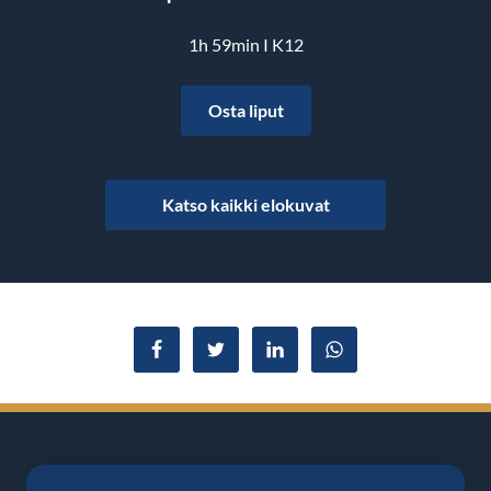
1h 59min I K12
Osta liput
Katso kaikki elokuvat
Jaa Facebookissa
Jaa Twitterissä
Jaa LinkedInissä
Jaa WhatsAppissa