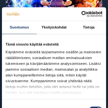
Suostumus
Yksityiskohdat
Tietoja
Tämä sivusto käyttää evästeitä
Käytämme evästeitä tarjoamamme sisällön ja mainosten
räätälöimiseen, sosiaalisen median ominaisuuksien
tukemiseen ja kävijämäärämme analysoimiseen. Lisäksi
jaamme sosiaalisen median, mainosalan ja analytiikka-
alan kumppaneillemme tietoja siitä, miten käytät
sivustoamme. Kumppanimme voivat yhdistää näitä
tietoja muihin tietoihin, joita olet antanut heille tai joita on
Sonic 3 elokuva
kerätty, kun olet käyttänyt heidän palvelujaan.
1h 35min I K7
Suostumuksen