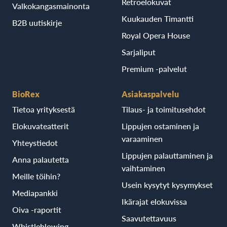
Retroelokuvat
Valkokangasmainonta
Kuukauden Timantti
B2B uutiskirje
Royal Opera House
Sarjaliput
Premium -palvelut
BioRex
Asiakaspalvelu
Tietoa yrityksestä
Tilaus- ja toimitusehdot
Elokuvateatterit
Lippujen ostaminen ja
varaaminen
Yhteystiedot
Lippujen palauttaminen ja
Anna palautetta
vaihtaminen
Meille töihin?
Usein kysytyt kysymykset
Mediapankki
Ikärajat elokuvissa
Oiva -raportit
Saavutettavuus
Whistleblowing