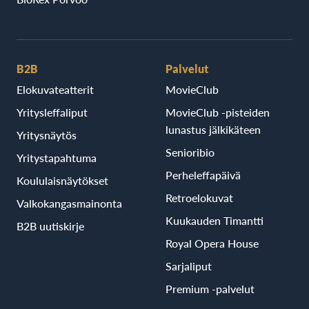
B2B
Palvelut
Elokuvateatterit
MovieClub
Yritysleffaliput
MovieClub -pisteiden
lunastus jälkikäteen
Yritysnäytös
Senioribio
Yritystapahtuma
Perheleffapäivä
Koululaisnäytökset
Retroelokuvat
Valkokangasmainonta
Kuukauden Timantti
B2B uutiskirje
Royal Opera House
Sarjaliput
Premium -palvelut