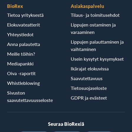
BioRex
Asiakaspalvelu
Tietoa yrityksestä
Tilaus- ja toimitusehdot
Elokuvateatterit
Lippujen ostaminen ja
varaaminen
Yhteystiedot
Lippujen palauttaminen ja
Anna palautetta
vaihtaminen
Meille töihin?
Usein kysytyt kysymykset
Mediapankki
Ikärajat elokuvissa
Oiva -raportit
Saavutettavuus
Whistleblowing
Tietosuojaseloste
Sivuston
GDPR ja evästeet
saavutettavuusseloste
Seuraa BioRexiä