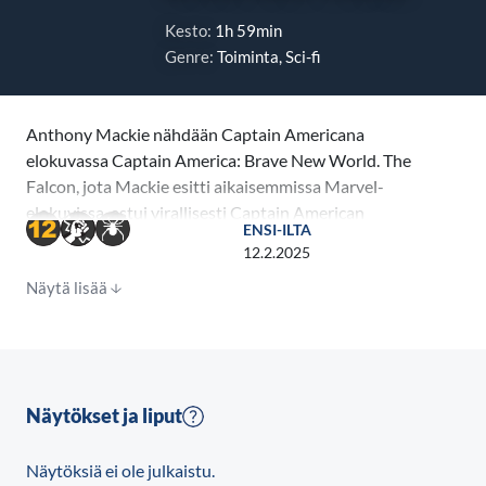
Kesto:
1h 59min
Genre:
Toiminta, Sci-fi
Anthony Mackie nähdään Captain Americana
elokuvassa Captain America: Brave New World. The
Falcon, jota Mackie esitti aikaisemmissa Marvel-
elokuvissa, astui virallisesti Captain American
ENSI-ILTA
saappaisiin Disney+ -palvelun sarjan ”The Falcon and
12.2.2025
The Winter Soldier” päätösosassa vuonna 2021.
Näytä lisää
Tavattuaan juuri valitun Yhdysvaltain presidentin
Thaddeus Rossin (Harrison Ford ensimmäisessä
Marvel-roolissaan) Sam löytää itsensä keskeltä
kansainvälistä selkkausta. Hänen täytyy löytää selitys
Näytökset ja liput
ilkeälle maailmanlaajuiselle juonelle ennen kuin
suunnitelman todellinen luoja saa koko maailman
Näytöksiä ei ole julkaistu.
näkemään punaista.