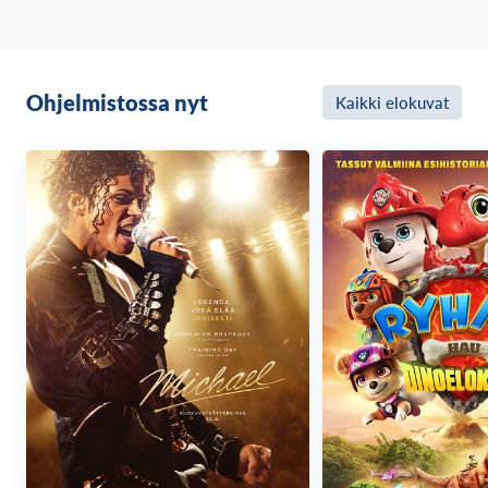
Elokuvan pääosissa nähdään Anthony Mackie, Danny
Ramirez, Shira Haas, Xosha Roquemore, Carl Lumbly
sekä Giancarlo Esposito, Liv Tyler, Tim Blake Nelson ja
Ohjelmistossa nyt
Kaikki elokuvat
Harrison Ford. Ohjauksesta vastaa Julius Onah ja
tuottajina toimivat Kevin Feige ja Nate Moore. Louis
D’Esposito ja Charles Newirth ovat elokuvan
vastaavat tuottajat.