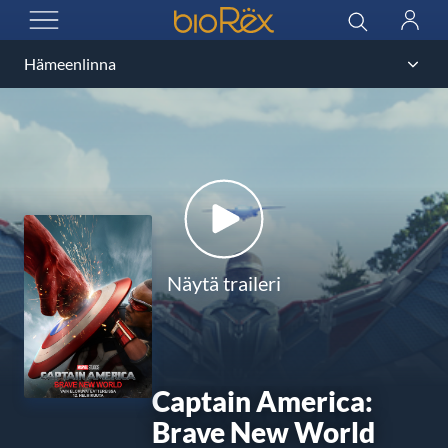
BioRex Cinemas
Haku
Kirjau
AVAA VALIKKO
Näytä traileri
Captain America:
Brave New World