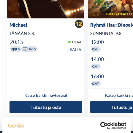
Michael
Ryhmä Hau: Dinoel
TÄNÄÄN 8.8.
SUNNUNTAI 9.8.
20:15
12:00
TILAA
SALI 5
EN
FI&SV
FI
14:00
FI
16:00
FI
Katso kaikki näytösajat
Katso kaikki n
Tutustu ja osta
Tutustu ja