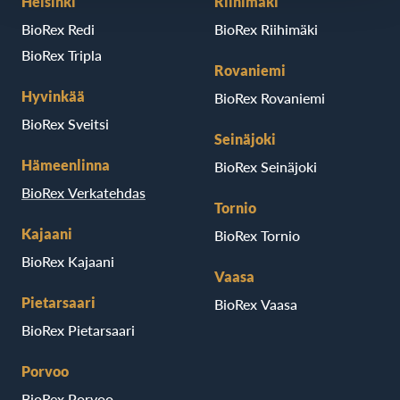
Helsinki
Riihimäki
BioRex Redi
BioRex Riihimäki
BioRex Tripla
Rovaniemi
Hyvinkää
BioRex Rovaniemi
BioRex Sveitsi
Seinäjoki
Hämeenlinna
BioRex Seinäjoki
BioRex Verkatehdas
Tornio
Kajaani
BioRex Tornio
BioRex Kajaani
Vaasa
Pietarsaari
BioRex Vaasa
BioRex Pietarsaari
Porvoo
BioRex Porvoo