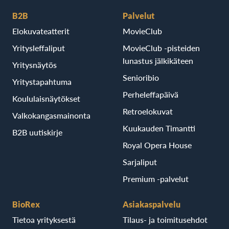
B2B
Palvelut
Elokuvateatterit
MovieClub
Yritysleffaliput
MovieClub -pisteiden
lunastus jälkikäteen
Yritysnäytös
Senioribio
Yritystapahtuma
Perheleffapäivä
Koululaisnäytökset
Retroelokuvat
Valkokangasmainonta
Kuukauden Timantti
B2B uutiskirje
Royal Opera House
Sarjaliput
Premium -palvelut
BioRex
Asiakaspalvelu
Tietoa yrityksestä
Tilaus- ja toimitusehdot