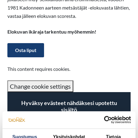
1981 Kadonneen aarteen metsästäjät -elokuvasta lähtien,
vastaa jälleen elokuvan scoresta.
Elokuvan ikäraja tarkentuu myöhemmin!
Osta liput
This content requires cookies.
Change cookie settings
Hyväksy evästeet nähdäksesi upotettu
sisältö
Hyväksy evästeet
Suostumus
Yksityiskohdat
Tietoja