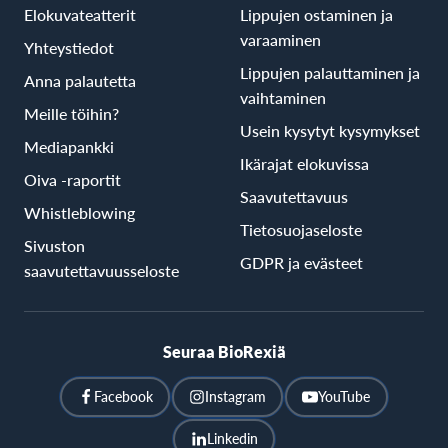
Elokuvateatterit
Lippujen ostaminen ja
varaaminen
Yhteystiedot
Lippujen palauttaminen ja
Anna palautetta
vaihtaminen
Meille töihin?
Usein kysytyt kysymykset
Mediapankki
Ikärajat elokuvissa
Oiva -raportit
Saavutettavuus
Whistleblowing
Tietosuojaseloste
Sivuston
GDPR ja evästeet
saavutettavuusseloste
Seuraa BioRexiä
Facebook
Instagram
YouTube
Linkedin