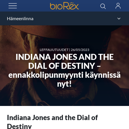
BioRex Cinemas
Haku
Kirjau
AVAA VALIKKO
LEFFAUUTUUDET
|
26/05/2023
INDIANA JONES AND THE
DIAL OF DESTINY –
ennakkolipunmyynti käynnissä
nyt!
Indiana Jones and the Dial of
Destiny