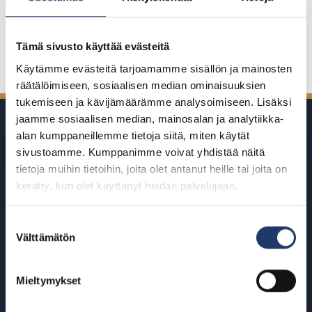
Tämä sivusto käyttää evästeitä
Jaa Facebookissa
Jaa Twitterissä
Jaa LinkedInissä
Jaa WhatsAppissa
Käytämme evästeitä tarjoamamme sisällön ja mainosten
räätälöimiseen, sosiaalisen median ominaisuuksien
tukemiseen ja kävijämäärämme analysoimiseen. Lisäksi
jaamme sosiaalisen median, mainosalan ja analytiikka-
alan kumppaneillemme tietoja siitä, miten käytät
sivustoamme. Kumppanimme voivat yhdistää näitä
tietoja muihin tietoihin, joita olet antanut heille tai joita on
kerätty, kun olet käyttänyt heidän palvelujaan.
BioRexillä on 12 elokuvateatteria
ympäri Suomea
Suostumuksen
Välttämätön
valinta
Helsinki
Riihimäki
Mieltymykset
BioRex Redi
BioRex Riihimäki
BioRex Tripla