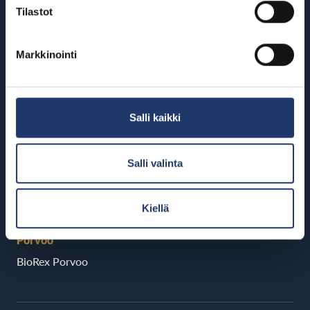
Rovaniemi
Tilastot
Hyvinkää
BioRex Rovaniemi
BioRex Sveitsi
Markkinointi
Seinäjoki
Hämeenlinna
BioRex Seinäjoki
BioRex Verkatehdas
Tornio
Salli kaikki
Kajaani
BioRex Tornio
BioRex Kajaani
Salli valinta
Vaasa
Pietarsaari
BioRex Vaasa
BioRex Pietarsaari
Kiellä
Porvoo
BioRex Porvoo