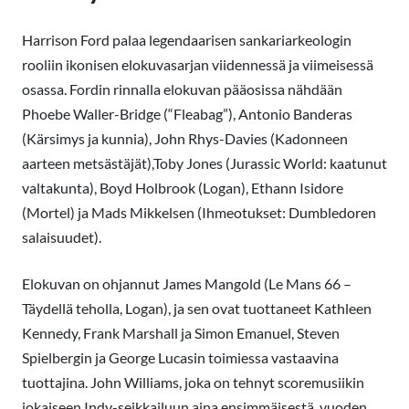
Harrison Ford palaa legendaarisen sankariarkeologin
rooliin ikonisen elokuvasarjan viidennessä ja viimeisessä
osassa. Fordin rinnalla elokuvan pääosissa nähdään
Phoebe Waller-Bridge (“Fleabag”), Antonio Banderas
(Kärsimys ja kunnia), John Rhys-Davies (Kadonneen
aarteen metsästäjät),Toby Jones (Jurassic World: kaatunut
valtakunta), Boyd Holbrook (Logan), Ethann Isidore
(Mortel) ja Mads Mikkelsen (Ihmeotukset: Dumbledoren
salaisuudet).
Elokuvan on ohjannut James Mangold (Le Mans 66 –
Täydellä teholla, Logan), ja sen ovat tuottaneet Kathleen
Kennedy, Frank Marshall ja Simon Emanuel, Steven
Spielbergin ja George Lucasin toimiessa vastaavina
tuottajina. John Williams, joka on tehnyt scoremusiikin
jokaiseen Indy-seikkailuun aina ensimmäisestä, vuoden