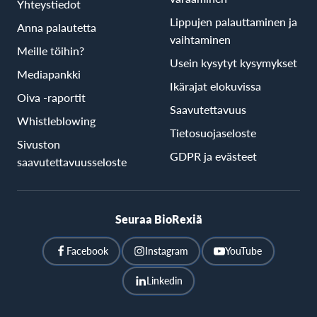
Yhteystiedot
Lippujen palauttaminen ja
Anna palautetta
vaihtaminen
Meille töihin?
Usein kysytyt kysymykset
Mediapankki
Ikärajat elokuvissa
Oiva -raportit
Saavutettavuus
Whistleblowing
Tietosuojaseloste
Sivuston
GDPR ja evästeet
saavutettavuusseloste
Seuraa BioRexiä
Facebook
Instagram
YouTube
Linkedin