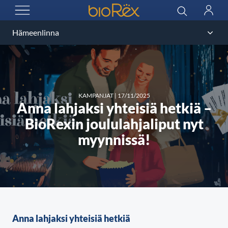
BioRex Cinemas
Haku
Kirjau
AVAA VALIKKO
KAMPANJAT
|
17/11/2025
Anna lahjaksi yhteisiä hetkiä –
BioRexin joululahjaliput nyt
myynnissä!
Anna lahjaksi yhteisiä hetkiä