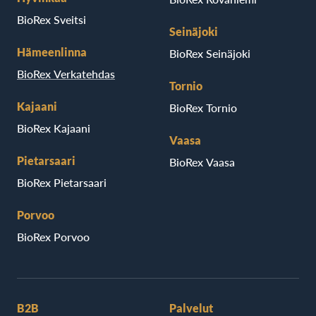
BioRex Sveitsi
Seinäjoki
Hämeenlinna
BioRex Seinäjoki
BioRex Verkatehdas
Tornio
Kajaani
BioRex Tornio
BioRex Kajaani
Vaasa
Pietarsaari
BioRex Vaasa
BioRex Pietarsaari
Porvoo
BioRex Porvoo
B2B
Palvelut