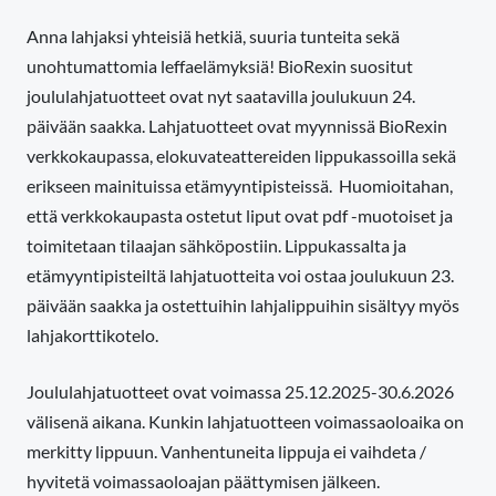
Anna lahjaksi yhteisiä hetkiä, suuria tunteita sekä
unohtumattomia leffaelämyksiä! BioRexin suositut
joululahjatuotteet ovat nyt saatavilla joulukuun 24.
päivään saakka. Lahjatuotteet ovat myynnissä BioRexin
verkkokaupassa, elokuvateattereiden lippukassoilla sekä
erikseen mainituissa etämyyntipisteissä. Huomioitahan,
että verkkokaupasta ostetut liput ovat pdf -muotoiset ja
toimitetaan tilaajan sähköpostiin. Lippukassalta ja
etämyyntipisteiltä lahjatuotteita voi ostaa joulukuun 23.
päivään saakka ja ostettuihin lahjalippuihin sisältyy myös
lahjakorttikotelo.
Joululahjatuotteet ovat voimassa 25.12.2025-30.6.2026
välisenä aikana. Kunkin lahjatuotteen voimassaoloaika on
merkitty lippuun. Vanhentuneita lippuja ei vaihdeta /
hyvitetä voimassaoloajan päättymisen jälkeen.