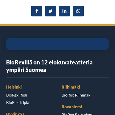
Jaa Facebookissa
Jaa Twitterissä
Jaa LinkedInissä
Jaa WhatsAppissa
BioRexillä on 12 elokuvateatteria
ympäri Suomea
Helsinki
Riihimäki
BioRex Redi
BioRex Riihimäki
BioRex Tripla
Rovaniemi
Hyvinkää
BioRex Rovaniemi