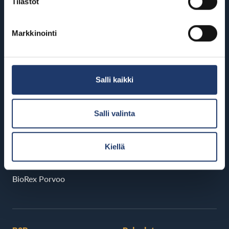
Tilastot
Hyvinkää
BioRex Rovaniemi
BioRex Sveitsi
Seinäjoki
Markkinointi
Hämeenlinna
BioRex Seinäjoki
BioRex Verkatehdas
Tornio
Salli kaikki
Kajaani
BioRex Tornio
BioRex Kajaani
Vaasa
Salli valinta
Pietarsaari
BioRex Vaasa
BioRex Pietarsaari
Kiellä
Porvoo
BioRex Porvoo