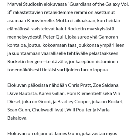
Marvel Studiosin elokuvassa “Guardians of the Galaxy Vol.
3” rakastettavien retaleidemme remmi on asettunut
asumaan Knowherelle. Mutta ei aikaakaan, kun heidän
elämäänsä ravistelevat kaiut Rocketin myrskyisästä
menneisyydestä. Peter Quill, joka suree yhä Gamoran
kohtaloa, joutuu kokoamaan taas joukkonsa ympärilleen
ja suuntaamaan vaaralliselle tehtävälle pelastaakseen
Rocketin hengen—tehtävälle, jonka epäonnistuminen
todennäköisesti tietäisi vartijoiden tarun loppua.
Elokuvan pääosissa nähdään Chris Pratt, Zoe Saldana,
Dave Bautista, Karen Gillan, Pom Klementieff sekä Vin
Diesel, joka on Groot, ja Bradley Cooper, joka on Rocket,
Sean Gunn, Chukwudi Iwuji, Will Poulter ja Maria
Bakalova.
Elokuvan on ohjannut James Gunn, joka vastaa myös