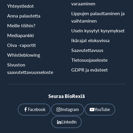
varaaminen
Yhteystiedot
Lippujen palauttaminen ja
Anna palautetta
vaihtaminen
Meille töihin?
Usein kysytyt kysymykset
Mediapankki
Ikärajat elokuvissa
Oiva -raportit
Saavutettavuus
Whistleblowing
Tietosuojaseloste
Sivuston
GDPR ja evästeet
saavutettavuusseloste
Seuraa BioRexiä
Facebook
Instagram
YouTube
Linkedin