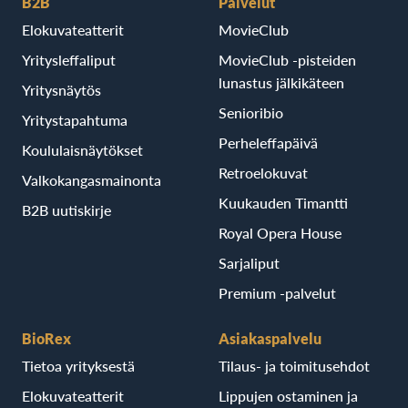
B2B
Palvelut
Elokuvateatterit
MovieClub
Yritysleffaliput
MovieClub -pisteiden
lunastus jälkikäteen
Yritysnäytös
Senioribio
Yritystapahtuma
Perheleffapäivä
Koululaisnäytökset
Retroelokuvat
Valkokangasmainonta
Kuukauden Timantti
B2B uutiskirje
Royal Opera House
Sarjaliput
Premium -palvelut
BioRex
Asiakaspalvelu
Tietoa yrityksestä
Tilaus- ja toimitusehdot
Elokuvateatterit
Lippujen ostaminen ja