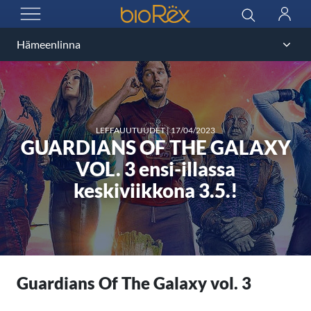
BioRex Cinemas
Haku
Kirjau
AVAA VALIKKO
LEFFAUUTUUDET
|
17/04/2023
GUARDIANS OF THE GALAXY
VOL. 3 ensi-illassa
keskiviikkona 3.5.!
Guardians Of The Galaxy vol. 3