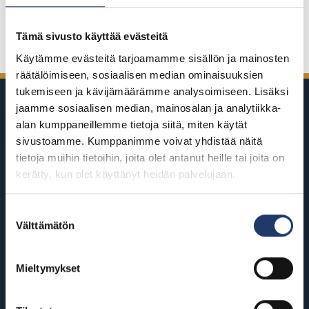
Jaa Facebookissa
Jaa Twitterissä
Jaa LinkedInissä
Jaa WhatsAppissa
Tämä sivusto käyttää evästeitä
Käytämme evästeitä tarjoamamme sisällön ja mainosten
räätälöimiseen, sosiaalisen median ominaisuuksien
tukemiseen ja kävijämäärämme analysoimiseen. Lisäksi
jaamme sosiaalisen median, mainosalan ja analytiikka-
alan kumppaneillemme tietoja siitä, miten käytät
sivustoamme. Kumppanimme voivat yhdistää näitä
tietoja muihin tietoihin, joita olet antanut heille tai joita on
BioRexillä on 12 elokuvateatteria
kerätty, kun olet käyttänyt heidän palvelujaan.
ympäri Suomea
Suostumuksen
Välttämätön
valinta
Helsinki
Riihimäki
BioRex Redi
BioRex Riihimäki
Mieltymykset
BioRex Tripla
Rovaniemi