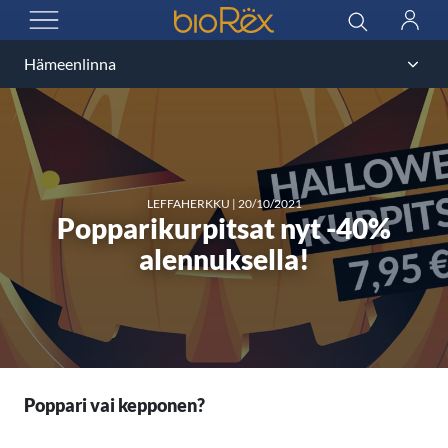
BioRex Cinemas
Haku
Kirjau
AVAA VALIKKO
LEFFAHERKKU
|
20/10/2021
Popparikurpitsat nyt -40%
alennuksella!
Poppari vai kepponen?