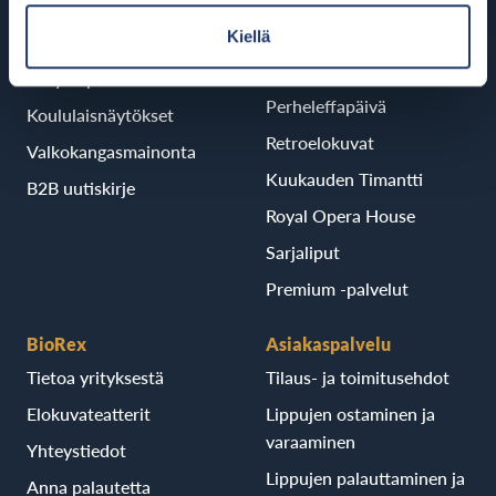
Yritysleffaliput
MovieClub -pisteiden
lunastus jälkikäteen
Kiellä
Yritysnäytös
Senioribio
Yritystapahtuma
Perheleffapäivä
Koululaisnäytökset
Retroelokuvat
Valkokangasmainonta
Kuukauden Timantti
B2B uutiskirje
Royal Opera House
Sarjaliput
Premium -palvelut
BioRex
Asiakaspalvelu
Tietoa yrityksestä
Tilaus- ja toimitusehdot
Elokuvateatterit
Lippujen ostaminen ja
varaaminen
Yhteystiedot
Lippujen palauttaminen ja
Anna palautetta