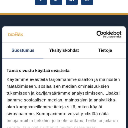
Suostumus
Yksityiskohdat
Tietoja
BioRexillä on 12 elokuvateatteria
ympäri Suomea
Tämä sivusto käyttää evästeitä
Käytämme evästeitä tarjoamamme sisällön ja mainosten
Helsinki
Riihimäki
räätälöimiseen, sosiaalisen median ominaisuuksien
BioRex Redi
BioRex Riihimäki
tukemiseen ja kävijämäärämme analysoimiseen. Lisäksi
jaamme sosiaalisen median, mainosalan ja analytiikka-
BioRex Tripla
Rovaniemi
alan kumppaneillemme tietoja siitä, miten käytät
Hyvinkää
sivustoamme. Kumppanimme voivat yhdistää näitä
BioRex Rovaniemi
tietoja muihin tietoihin, joita olet antanut heille tai joita on
BioRex Sveitsi
Seinäjoki
kerätty, kun olet käyttänyt heidän palvelujaan.