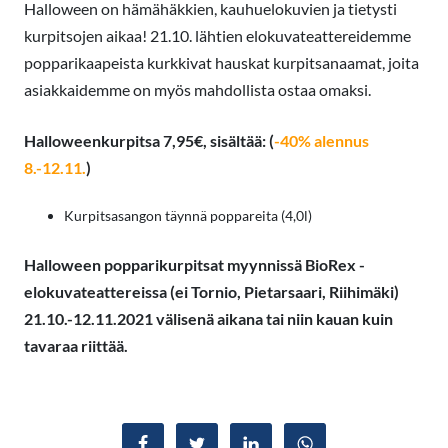
Halloween on hämähäkkien, kauhuelokuvien ja tietysti
kurpitsojen aikaa! 21.10. lähtien elokuvateattereidemme
popparikaapeista kurkkivat hauskat kurpitsanaamat, joita
asiakkaidemme on myös mahdollista ostaa omaksi.
Halloweenkurpitsa 7,95€, sisältää: (
-40% alennus
8.-12.11.
)
Kurpitsasangon täynnä poppareita (4,0l)
Halloween popparikurpitsat myynnissä BioRex -
elokuvateattereissa (ei Tornio, Pietarsaari, Riihimäki)
21.10.-12.11.2021 välisenä aikana tai niin kauan kuin
tavaraa riittää.
Jaa Facebookissa
Jaa Twitterissä
Jaa LinkedInissä
Jaa WhatsAppissa