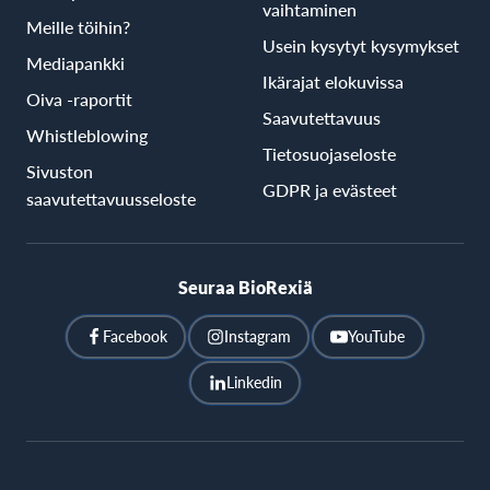
vaihtaminen
Meille töihin?
Usein kysytyt kysymykset
Mediapankki
Ikärajat elokuvissa
Oiva -raportit
Saavutettavuus
Whistleblowing
Tietosuojaseloste
Sivuston
GDPR ja evästeet
saavutettavuusseloste
Seuraa BioRexiä
Facebook
Instagram
YouTube
Linkedin
BioRex