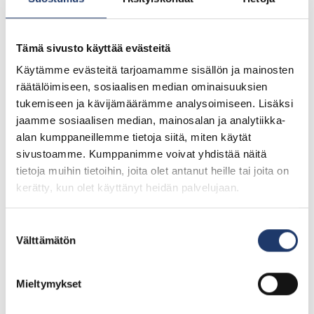
West Side Story
*klo 15.00 jälkeen alkavat näytökset normaalihintaisia
Tämä sivusto käyttää evästeitä
Käytämme evästeitä tarjoamamme sisällön ja mainosten
Poppari & juoma-combot tarjouksessa
räätälöimiseen, sosiaalisen median ominaisuuksien
tukemiseen ja kävijämäärämme analysoimiseen. Lisäksi
Leffaeväät halpojen leffalippujen kylkeen irtoavat nekin
jaamme sosiaalisen median, mainosalan ja analytiikka-
edullisimmillaan vain 4 eurolla! Combovalikoimasta voi
alan kumppaneillemme tietoja siitä, miten käytät
valita itselleen sopivan kokoiset popparit sekä juoman,
sivustoamme. Kumppanimme voivat yhdistää näitä
sillä tarjoamme kaikki kolme (3) kokoa kampanja-ajan
tietoja muihin tietoihin, joita olet antanut heille tai joita on
kerätty, kun olet käyttänyt heidän palvelujaan.
alennetuilla hinnoilla:
LeffaCombo S vain 3 € (norm. 4,95€)
Suostumuksen
LeffaCombo M vain 4 € (norm. 6,95€)
Välttämätön
valinta
LeffaCombo L vain 5 € (norm. 7,95€)
Mieltymykset
*kaikki leffacombot sisältävät popparit 1,5-5,5l sekä
hanajuoman 0,4-0,8l.