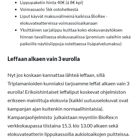
Lippupaketin hinta 40€ (á 8€ kpl)
Voimassaolo 5kk ostohetkestä
Liput käyvät maksuvälineinä kaikissa BioRex -
elokuvateattereissa voimassoloaikanaan
Yksittäinen sarjalippu kuittaa koko elokuvanäytöksen
hinnan tavallisessa elokuvasalissa (premium-saleihin sekä
paikoille näytöslippuja ostettaessa lisäpalvelumaksu)
Leffaan alkaen vain 3 eurolla
Nyt jos koskaan kannattaa lähteä leffaan, sillä
Triplamanioiden kunniaksi tarjoamme leffat alkaen vain 3
eurolla! Erikoishintaiset leffaliput koskevat ohjelmiston
erikseen mainittuja elokuvia (kaikki uutuuselokuvat ovat
kampanjan ajan kuitenkin normaalihintaisia).
Kampanjaohjelmisto julkaistaan myyntiin BioRex:n
verkkokaupassa tiistaina 15.3. klo 13.00 alkaen sekä
elokuvateatterin lippukassoilla aukioloaikojen puitteissa.