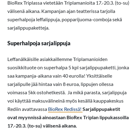
BioRex Triplassa vietetään Triplamanioita 17.-20.3. (to-su)
välisenä aikana. Kampanjan ajan teatterissa tarjolla
superhalpoja leffalippuja, popparijuoma-comboja sekä
sarjalippupaketteja.
Superhalpoja sarjalippuja
Leffanälkäisille asiakkaillemme Triplamanioiden
suosikkituote on superhalpa 5 kpl sarjalippupaketti, jonka
saa kampanja-aikana vain 40 eurolla! Yksittäiselle
sarjalipulle jää hintaa vain 8 euroa, lippujen ollessa
voimassa 5kk ostohetkestä. Ja mikä parasta, sarjalippuja
voi käyttää maksuvälineinä myös kesällä kauppakeskus
Rediin avattavassa
BioRex Redissä!
Sarjalippupaketit
ovat myynnissä ainoastaan BioRex Triplan lippukassoilla
17.-20.3. (to-su) välisenä aikana.