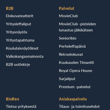
B2B
Palvelut
Elokuvateatterit
MovieClub
Yritysleffaliput
MovieClub -pisteiden
lunastus jälkikäteen
Yritysnäytös
Senioribio
Yritystapahtuma
Perheleffapäivä
Koululaisnäytökset
Retroelokuvat
Valkokangasmainonta
Kuukauden Timantti
B2B uutiskirje
Royal Opera House
Sarjaliput
Premium -palvelut
BioRex
Asiakaspalvelu
Tietoa yrityksestä
Tilaus- ja toimitusehdot