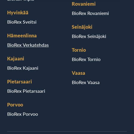
Rovaniemi
Hyvinkää
BioRex Rovaniemi
BioRex Sveitsi
Seinäjoki
Hämeenlinna
BioRex Seinäjoki
BioRex Verkatehdas
Tornio
Kajaani
BioRex Tornio
BioRex Kajaani
Vaasa
Pietarsaari
BioRex Vaasa
BioRex Pietarsaari
Porvoo
BioRex Porvoo