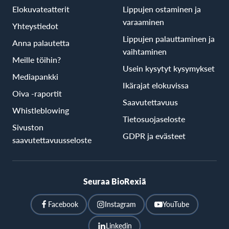
Elokuvateatterit
Lippujen ostaminen ja
varaaminen
Yhteystiedot
Lippujen palauttaminen ja
Anna palautetta
vaihtaminen
Meille töihin?
Usein kysytyt kysymykset
Mediapankki
Ikärajat elokuvissa
Oiva -raportit
Saavutettavuus
Whistleblowing
Tietosuojaseloste
Sivuston
GDPR ja evästeet
saavutettavuusseloste
Seuraa BioRexiä
Facebook
Instagram
YouTube
Linkedin