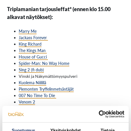
Triplamanian tarjousleffat* (ennen klo 15.00
alkavat näytökset):
Marry Me
Jackass Forever
King Richard
The Kings Man
House of Gucci
Spider-Man: No Way Home
Sing 2 (fi dub)
Vinski ja Näkymättömyyspulveri
Kuolema Niilillä
Piemonten Tryffelinmetsästäjät
007 No Time To Die
Venom 2
Hytti Nro. 6
Encanto (fi dub)
Syke-elokuva: Hätätila
Omerta
Suostumus
Yksityiskohdat
Tietoja