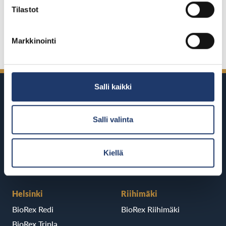
Tilastot
Jaa Facebookissa
Jaa Twitterissä
Jaa LinkedInissä
Jaa WhatsAppissa
Markkinointi
Salli kaikki
Salli valinta
BioRexillä on 12 elokuvateatteria
Kiellä
ympäri Suomea
Helsinki
Riihimäki
BioRex Redi
BioRex Riihimäki
BioRex Tripla