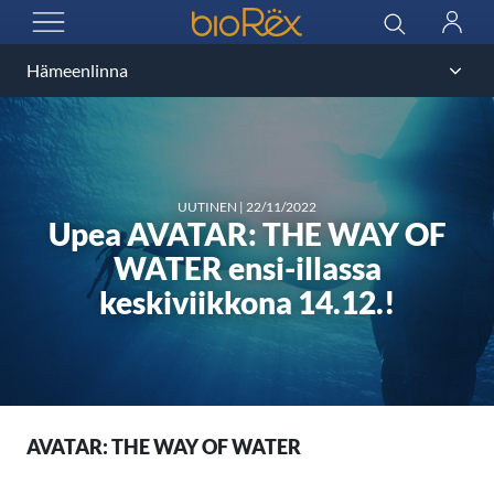
BioRex Cinemas
Haku
Kirjau
AVAA VALIKKO
UUTINEN
|
22/11/2022
Upea AVATAR: THE WAY OF
WATER ensi-illassa
keskiviikkona 14.12.!
AVATAR: THE WAY OF WATER