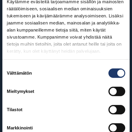
Käytämme evästeitä tarjoamamme sisällön ja mainosten
räätälöimiseen, sosiaalisen median ominaisuuksien
tukemiseen ja kävijämäärämme analysoimiseen. Lisäksi
jaamme sosiaalisen median, mainosalan ja analytiikka-
BioRexillä on 12 elokuvateatteria
alan kumppaneillemme tietoja siitä, miten käytät
ympäri Suomea
sivustoamme. Kumppanimme voivat yhdistää näitä
tietoja muihin tietoihin, joita olet antanut heille tai joita on
kerätty, kun olet käyttänyt heidän palvelujaan.
Helsinki
Riihimäki
BioRex Redi
BioRex Riihimäki
Suostumuksen
Välttämätön
valinta
BioRex Tripla
Rovaniemi
Hyvinkää
BioRex Rovaniemi
Mieltymykset
BioRex Sveitsi
Seinäjoki
Tilastot
Hämeenlinna
BioRex Seinäjoki
BioRex Verkatehdas
Tornio
Markkinointi