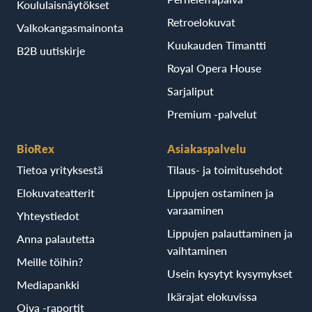
Koululaisnäytökset
Retroelokuvat
Valkokangasmainonta
Kuukauden Timantti
B2B uutiskirje
Royal Opera House
Sarjaliput
Premium -palvelut
BioRex
Asiakaspalvelu
Tietoa yrityksestä
Tilaus- ja toimitusehdot
Elokuvateatterit
Lippujen ostaminen ja
varaaminen
Yhteystiedot
Lippujen palauttaminen ja
Anna palautetta
vaihtaminen
Meille töihin?
Usein kysytyt kysymykset
Mediapankki
Ikärajat elokuvissa
Oiva -raportit