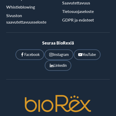
Saavutettavuus
Whistleblowing
Tietosuojaseloste
Sivuston
GDPR ja evästeet
saavutettavuusseloste
Seuraa BioRexiä
Facebook
Instagram
YouTube
Linkedin
BioRex
Cinemas