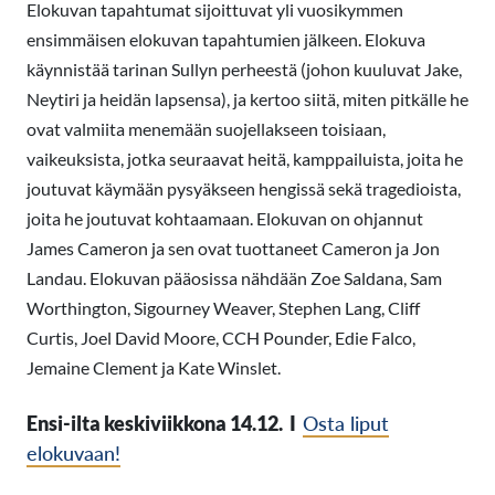
Elokuvan tapahtumat sijoittuvat yli vuosikymmen
ensimmäisen elokuvan tapahtumien jälkeen. Elokuva
käynnistää tarinan Sullyn perheestä (johon kuuluvat Jake,
Neytiri ja heidän lapsensa), ja kertoo siitä, miten pitkälle he
ovat valmiita menemään suojellakseen toisiaan,
vaikeuksista, jotka seuraavat heitä, kamppailuista, joita he
joutuvat käymään pysyäkseen hengissä sekä tragedioista,
joita he joutuvat kohtaamaan. Elokuvan on ohjannut
James Cameron ja sen ovat tuottaneet Cameron ja Jon
Landau. Elokuvan pääosissa nähdään Zoe Saldana, Sam
Worthington, Sigourney Weaver, Stephen Lang, Cliff
Curtis, Joel David Moore, CCH Pounder, Edie Falco,
Jemaine Clement ja Kate Winslet.
Ensi-ilta keskiviikkona 14.12. I
Osta liput
elokuvaan!