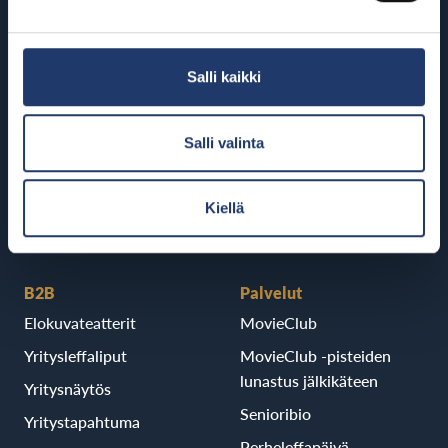
Kajaani
BioRex Tornio
BioRex Kajaani
Vaasa
Salli kaikki
Pietarsaari
BioRex Vaasa
BioRex Pietarsaari
Salli valinta
Porvoo
BioRex Porvoo
Kiellä
B2B
Palvelut
Elokuvateatterit
MovieClub
Yritysleffaliput
MovieClub -pisteiden
lunastus jälkikäteen
Yritysnäytös
Senioribio
Yritystapahtuma
Perheleffapäivä