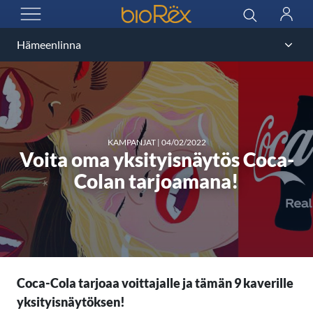
BioRex Cinemas
Haku
Kirjau
AVAA VALIKKO
KAMPANJAT
|
04/02/2022
Voita oma yksityisnäytös Coca-
Colan tarjoamana!
Coca-Cola tarjoaa voittajalle ja tämän 9 kaverille
yksityisnäytöksen!