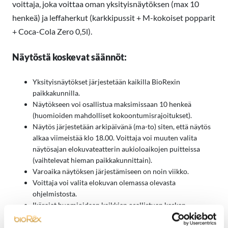
voittaja, joka voittaa oman yksityisnäytöksen (max 10
henkeä) ja leffaherkut (karkkipussit + M-kokoiset popparit
+ Coca-Cola Zero 0,5l).
Näytöstä koskevat säännöt:
Yksityisnäytökset järjestetään kaikilla BioRexin
paikkakunnilla.
Näytökseen voi osallistua maksimissaan 10 henkeä
(huomioiden mahdolliset kokoontumisrajoitukset).
Näytös järjestetään arkipäivänä (ma-to) siten, että näytös
alkaa viimeistää klo 18.00. Voittaja voi muuten valita
näytösajan elokuvateatterin aukioloaikojen puitteissa
(vaihtelevat hieman paikkakunnittain).
Varoaika näytöksen järjestämiseen on noin viikko.
Voittaja voi valita elokuvan olemassa olevasta
ohjelmistosta.
Ikärajat huomioidaan kaikkien osallistuen kesken.
Näytös on järjestettävä viimeistään 30.3.2022 mennessä.
Palkintoa ei voi muuttaa rahaksi, mutta sen voi siirtää