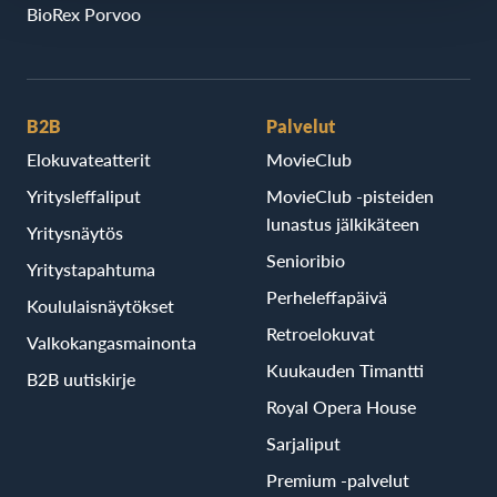
BioRex Porvoo
B2B
Palvelut
Elokuvateatterit
MovieClub
Yritysleffaliput
MovieClub -pisteiden
lunastus jälkikäteen
Yritysnäytös
Senioribio
Yritystapahtuma
Perheleffapäivä
Koululaisnäytökset
Retroelokuvat
Valkokangasmainonta
Kuukauden Timantti
B2B uutiskirje
Royal Opera House
Sarjaliput
Premium -palvelut