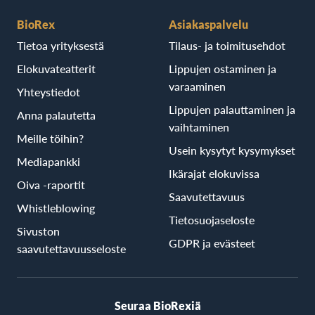
BioRex
Asiakaspalvelu
Tietoa yrityksestä
Tilaus- ja toimitusehdot
Elokuvateatterit
Lippujen ostaminen ja
varaaminen
Yhteystiedot
Lippujen palauttaminen ja
Anna palautetta
vaihtaminen
Meille töihin?
Usein kysytyt kysymykset
Mediapankki
Ikärajat elokuvissa
Oiva -raportit
Saavutettavuus
Whistleblowing
Tietosuojaseloste
Sivuston
GDPR ja evästeet
saavutettavuusseloste
Seuraa BioRexiä