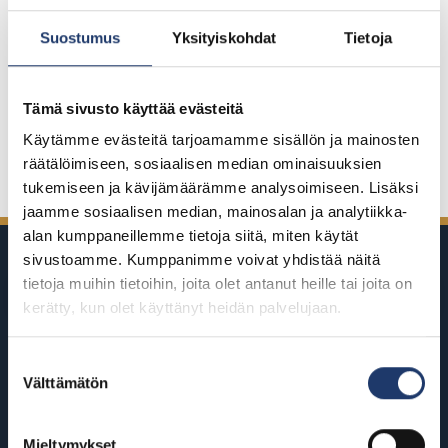
toiselle henkilölle.
Suostumus
Yksityiskohdat
Tietoja
Täydelliset kilpailusäännöt löydät
täältä
.
Tämä sivusto käyttää evästeitä
Käytämme evästeitä tarjoamamme sisällön ja mainosten
Jaa Facebookissa
Jaa Twitterissä
Jaa LinkedInissä
Jaa WhatsAppissa
räätälöimiseen, sosiaalisen median ominaisuuksien
tukemiseen ja kävijämäärämme analysoimiseen. Lisäksi
jaamme sosiaalisen median, mainosalan ja analytiikka-
alan kumppaneillemme tietoja siitä, miten käytät
sivustoamme. Kumppanimme voivat yhdistää näitä
tietoja muihin tietoihin, joita olet antanut heille tai joita on
kerätty, kun olet käyttänyt heidän palvelujaan.
Suostumuksen
BioRexillä on 12 elokuvateatteria
Välttämätön
valinta
ympäri Suomea
Mieltymykset