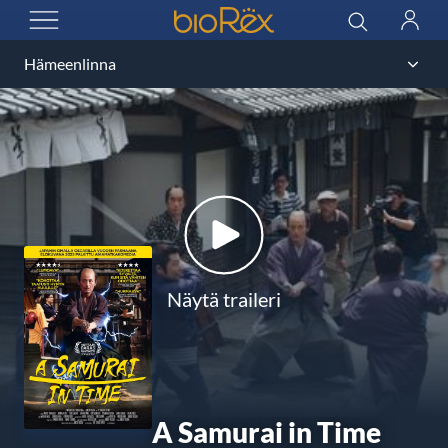
BioRex Cinemas
Haku
Kirjau
AVAA VALIKKO
Näytä traileri
A Samurai in Time