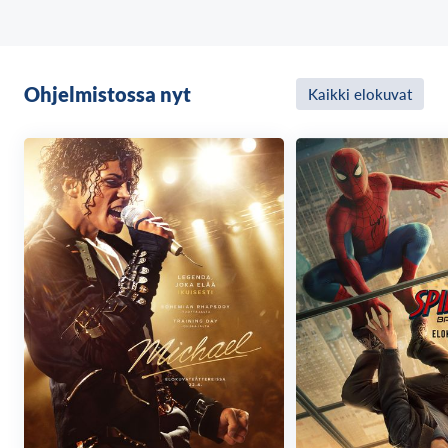
mestarisoturi Kosakan tajuttomaksi. Tärsky lennättää
miehen 140 vuoden päähän tulevaisuuteen.
Kosakan kamppailu modernin maailman haasteiden
Ohjelmistossa nyt
Kaikki elokuvat
kanssa synnyttää hulvattomia tilanteita. Taistelijan
jäyhät tavat ja poikkeukselliset miekankäsittelytaidot
petaavat hänelle lopulta tien näyttelijäksi samurai-
draamoihin. Soturi löytää paikkansa miekaniskuun
kuolemisen spesialistina, kirareyakuna.
Äärikarismaattinen Makiya Yamaguchi hengittää
pääosahahmoon lämpöä ja samastuttavuutta.
Miekkataistelut on koreografioitu karaistun
teräksisellä ammattitaidolla. Samaan aikaan tarinan
juonteista huokuu syvästi inhimillinen pohjavire.
A Samurai in Time oli ehdolla Japan Academy Film
Prize -gaalassa yhteensä peräti seitsemässä
keskeisessä palkintokategoriassa. Vuoden parhaan