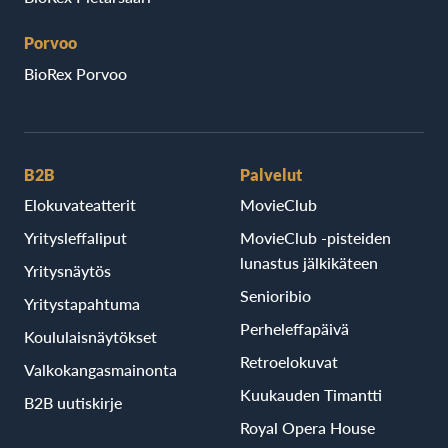
Porvoo
BioRex Porvoo
B2B
Palvelut
Elokuvateatterit
MovieClub
Yritysleffaliput
MovieClub -pisteiden
lunastus jälkikäteen
Yritysnäytös
Senioribio
Yritystapahtuma
Perheleffapäivä
Koululaisnäytökset
Retroelokuvat
Valkokangasmainonta
Kuukauden Timantti
B2B uutiskirje
Royal Opera House