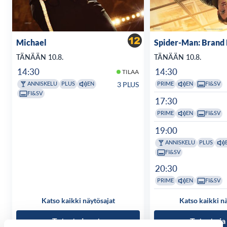
elokuvan palkinnon lisäksi se voitti palkinnon vuoden
parhaasta leikkauksesta.
Michael
Spider-Man: Brand
TÄNÄÄN 10.8.
TÄNÄÄN 10.8.
14:30
14:30
TILAA
3 PLUS
ANNISKELU
PLUS
EN
PRIME
EN
FI&SV
FI&SV
17:30
PRIME
EN
FI&SV
19:00
ANNISKELU
PLUS
FI&SV
20:30
PRIME
EN
FI&SV
Katso kaikki näytösajat
Katso kaikki n
Tutustu ja osta
Tutustu ja