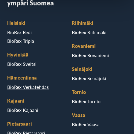
ympäri Suomea
Helsinki
Riihimäki
BioRex Redi
BioRex Riihimäki
BioRex Tripla
Rovaniemi
Hyvinkää
BioRex Rovaniemi
BioRex Sveitsi
Seinäjoki
Hämeenlinna
BioRex Seinäjoki
BioRex Verkatehdas
Tornio
Kajaani
BioRex Tornio
BioRex Kajaani
Vaasa
Pietarsaari
BioRex Vaasa
BioRex Pietarsaari