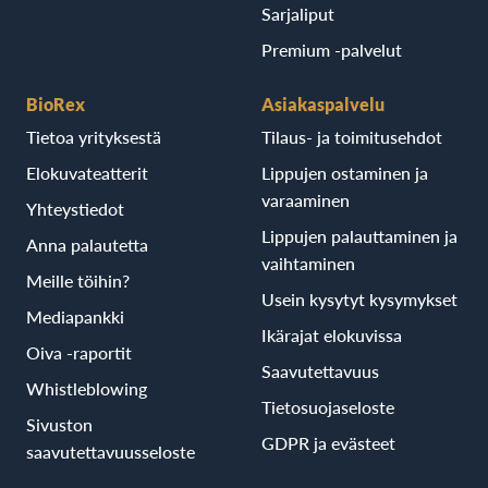
Sarjaliput
Premium -palvelut
BioRex
Asiakaspalvelu
Tietoa yrityksestä
Tilaus- ja toimitusehdot
Elokuvateatterit
Lippujen ostaminen ja
varaaminen
Yhteystiedot
Lippujen palauttaminen ja
Anna palautetta
vaihtaminen
Meille töihin?
Usein kysytyt kysymykset
Mediapankki
Ikärajat elokuvissa
Oiva -raportit
Saavutettavuus
Whistleblowing
Tietosuojaseloste
Sivuston
GDPR ja evästeet
saavutettavuusseloste