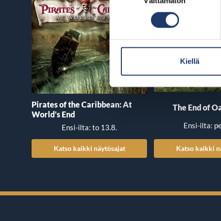
Välttämätön
valinta
Kiellä
Pirates of the Caribbean: At
The End of Oa
World’s End
Ensi-ilta: p
Ensi-ilta: to 13.8.
Katso kaikki näytösajat
Katso kaikki n