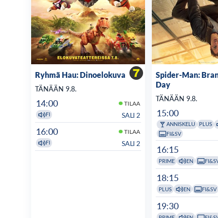
Ryhmä Hau: Dinoelokuva
Spider-Man: Bra
Day
TÄNÄÄN 9.8.
TÄNÄÄN 9.8.
14:00
TILAA
15:00
SALI 2
FI
ANNISKELU
PLUS
16:00
TILAA
FI&SV
SALI 2
FI
16:15
PRIME
EN
FI&S
18:15
PLUS
EN
FI&SV
19:30
PRIME
EN
FI&S