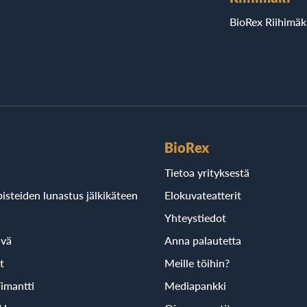
BioRex Riihimäk
BioRex
Tietoa yrityksestä
isteiden lunastus jälkikäteen
Elokuvateatterit
Yhteystiedot
ivä
Anna palautetta
t
Meille töihin?
imantti
Mediapankki