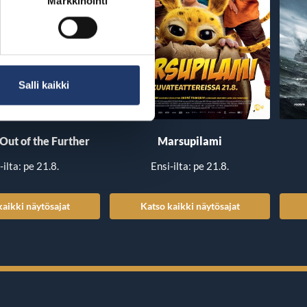
Markkinointi
Salli kaikki
 Out of the Further
Marsupilami
-ilta: pe 21.8.
Ensi-ilta: pe 21.8.
kaikki näytösajat
Katso kaikki näytösajat