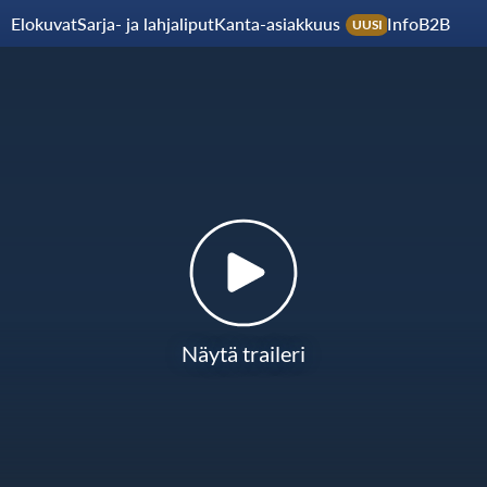
Elokuvat
Sarja- ja lahjaliput
Kanta-asiakkuus
Info
B2B
UUSI
Näytä traileri