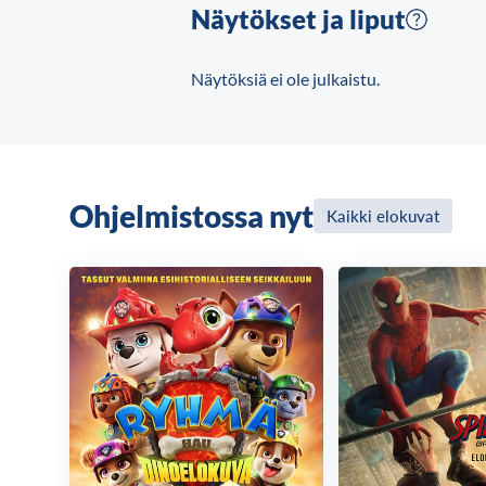
kasvamaan aikuiseksi.
Näytökset ja liput
Näytöksiä ei ole julkaistu.
Ohjelmistossa nyt
Kaikki elokuvat