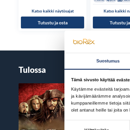
Katso kaikki näytösajat
Katso kaikki n
Tutustu ja osta
Tutustu ja
Suostumus
Tulossa
Tämä sivusto käyttää eväste
Käytämme evästeitä tarjoama
ja kävijämäärämme analysoim
kumppaneillemme tietoja siitä
olet antanut heille tai joita o
Suostumuksen