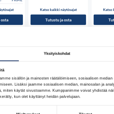
äytösajat
Katso kaikki näytösajat
Katso 
 osta
Tutustu ja osta
Tut
Yksityiskohdat
itä
mme sisällön ja mainosten räätälöimiseen, sosiaalisen median
iseen. Lisäksi jaamme sosiaalisen median, mainosalan ja analy
, miten käytät sivustoamme. Kumppanimme voivat yhdistää näitä t
n kerätty, kun olet käyttänyt heidän palvelujaan.