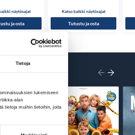
kaikki näytösajat
Katso kaikki näytösajat
ustu ja osta
Tutustu ja osta
Tietoja
 ominaisuuksien tukemiseen
tiikka-alan
ietoja muihin tietoihin, joita