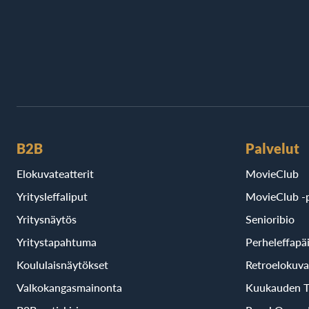
B2B
Palvelut
Elokuvateatterit
MovieClub
Yritysleffaliput
MovieClub -p
Yritysnäytös
Senioribio
Yritystapahtuma
Perheleffapä
Koululaisnäytökset
Retroelokuva
Valkokangasmainonta
Kuukauden T