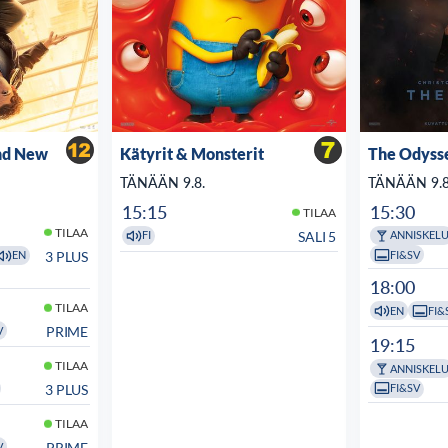
nd New
Kätyrit & Monsterit
The Odyss
TÄNÄÄN 9.8.
TÄNÄÄN 9.8
15:15
15:30
TILAA
TILAA
SALI 5
FI
ANNISKEL
FI&SV
3 PLUS
EN
18:00
TILAA
EN
FI&
PRIME
V
19:15
TILAA
ANNISKEL
FI&SV
3 PLUS
TILAA
PRIME
V