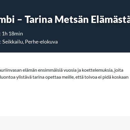
mbi – Tarina Metsän Elämäst
:
1h 18min
:
Seikkailu, Perhe-elokuva
uriinvasan elämän ensimmäisiä vuosia ja koettelemuksia, joita
ntoa ylistävä tarina opettaa meille, että toivoa ei pidä koskaan
ttelee elämänsä ensimmäisinä päivinä kaikkea ympärillään. Äiti on
taa Bambille selviytymisen perustaitoja. Kasvaessaan Bambi saa
 Falinen, josta tulee hänen rakastettunsa. Mutta syksyn
 ovat vieneet hänen äitinsä. Sitten hän huomaa, ettei ole yksin:
opettaa suojautumaan villin luonnon vaaroilta ja ennen kaikkea