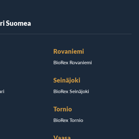
äri Suomea
Rovaniemi
BioRex Rovaniemi
Seinäjoki
ri
BioRex Seinäjoki
Tornio
BioRex Tornio
Vaasa