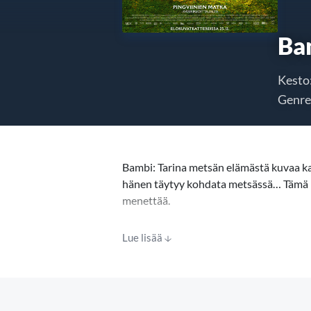
Ba
Kesto
Genre
Bambi: Tarina metsän elämästä kuvaa ka
hänen täytyy kohdata metsässä… Tämä luo
menettää.
Äitinsä rinnalla nuori kauriinvasa ihme
Lue lisää
täynnä hellyyttä ja rakkautta. Hän opet
monta ystävää metsän eläimistä ja tapaa
saapuessa Bambi jää orvoksi: metsästäjät
hänen isänsä, Prinssi, valvoo häntä ja 