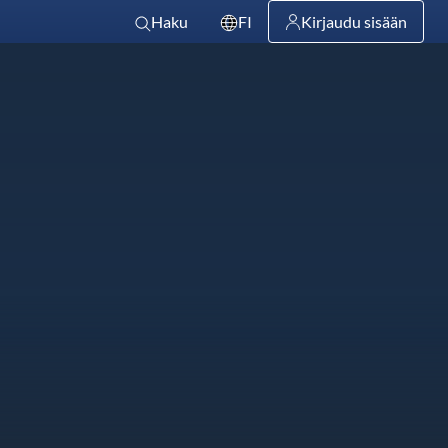
Haku
FI
Kirjaudu sisään