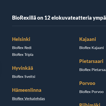
BioRexillä on 12 elokuvateatteria ymp
Helsinki
Kajaani
BioRex Redi
BioRex Kajaani
BioRex Tripla
Pietarsaari
Hyvinkää
BioRex Pietarsaa
BioRex Sveitsi
Porvoo
Hämeenlinna
BioRex Porvoo
BioRex Verkatehdas
Riihimäki