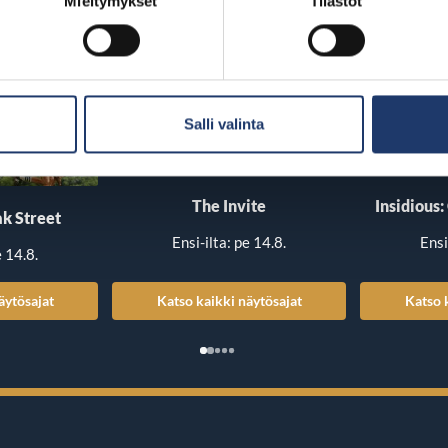
Mieltymykset
Tilastot
Salli valinta
The Invite
Insidious:
k Street
Ensi-ilta: pe 14.8.
Ensi
e 14.8.
äytösajat
Katso kaikki näytösajat
Katso 