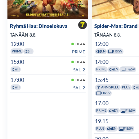
Ryhmä Hau: Dinoelokuva
Spider-Man: Brand
TÄNÄÄN 8.8.
TÄNÄÄN 8.8.
12:00
12:00
TILAA
PRIME
PRIME
FI
EN
FI&SV
15:00
14:00
TILAA
SALI 2
FI
PRIME
EN
FI&SV
17:00
15:45
TILAA
SALI 2
FI
ANNISKELU
PLUS
FI&SV
17:00
PRIME
EN
FI&SV
19:15
PLUS
EN
FI&SV