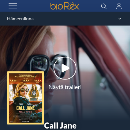
BioRex Cinemas
Haku
Kirjau
AVAA VALIKKO
Näytä traileri
Call Jane