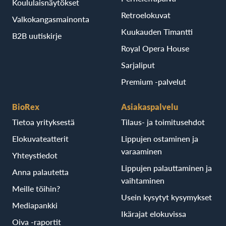
Koululaisnäytökset
Retroelokuvat
Valkokangasmainonta
Kuukauden Timantti
B2B uutiskirje
Royal Opera House
Sarjaliput
Premium -palvelut
BioRex
Asiakaspalvelu
Tietoa yrityksestä
Tilaus- ja toimitusehdot
Elokuvateatterit
Lippujen ostaminen ja
varaaminen
Yhteystiedot
Lippujen palauttaminen ja
Anna palautetta
vaihtaminen
Meille töihin?
Usein kysytyt kysymykset
Mediapankki
Ikärajat elokuvissa
Oiva -raportit