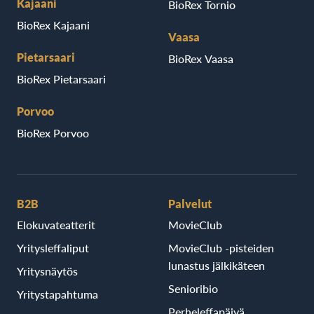
Kajaani
BioRex Tornio
BioRex Kajaani
Vaasa
Pietarsaari
BioRex Vaasa
BioRex Pietarsaari
Porvoo
BioRex Porvoo
B2B
Palvelut
Elokuvateatterit
MovieClub
Yritysleffaliput
MovieClub -pisteiden
lunastus jälkikäteen
Yritysnäytös
Senioribio
Yritystapahtuma
Perheleffapäivä