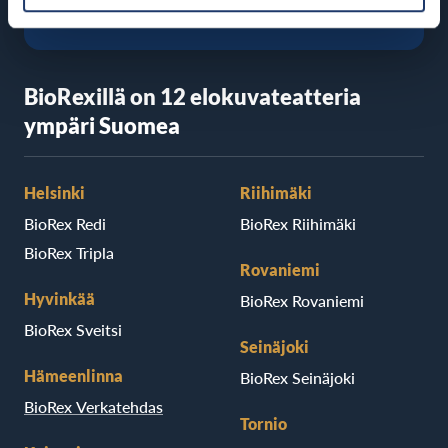
BioRexillä on 12 elokuvateatteria
ympäri Suomea
Helsinki
Riihimäki
BioRex Redi
BioRex Riihimäki
BioRex Tripla
Rovaniemi
Hyvinkää
BioRex Rovaniemi
BioRex Sveitsi
Seinäjoki
Hämeenlinna
BioRex Seinäjoki
BioRex Verkatehdas
Tornio