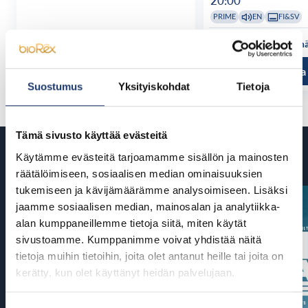
20:00
PRIME
EN
FI&SV
Katso kaikki näytösajat
Katso kaikki n
Tutustu ja osta
Tutustu ja
Suostumus
Yksityiskohdat
Tietoja
Tämä sivusto käyttää evästeitä
Tulossa
Käytämme evästeitä tarjoamamme sisällön ja mainosten
räätälöimiseen, sosiaalisen median ominaisuuksien
tukemiseen ja kävijämäärämme analysoimiseen. Lisäksi
jaamme sosiaalisen median, mainosalan ja analytiikka-
alan kumppaneillemme tietoja siitä, miten käytät
sivustoamme. Kumppanimme voivat yhdistää näitä
tietoja muihin tietoihin, joita olet antanut heille tai joita on
kerätty, kun olet käyttänyt heidän palvelujaan.