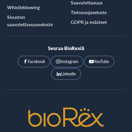
Saavutettavuus
Whistleblowing
Tietosuojaseloste
Sivuston
GDPR ja evästeet
saavutettavuusseloste
Seuraa BioRexiä
Facebook
Instagram
YouTube
Linkedin
BioRex
Cinemas