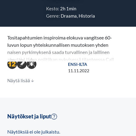
Kesto:
2h 1min
Genre:
Draama, Historia
Tositapahtumien inspiroima elokuva vangitsee 60-
luvun lopun yhteiskunnallisen muutoksen yhden
naisen pyrkimyksenä saada turvallinen ja laillinen
abortti. USA:n politiikan nykyisessä tilanteessa Call
ENSI-ILTA
Jane osoittautuu varsin ajankohtaiseksi elokuvaksi.
11.11.2022
Elokuvan on ohjannut Phyllis Nagy, joka on muun
Näytä lisää
muassa käsikirjoittanut elokuvan Carol (2015).
Rooleissa nähdään mm. Elizabeth Banks, Sigourney
Weaver, Chris Messina, Kate Mara ja Wunmi Mosaku.
Call Jane sai maailman ensi-iltansa Sundancen
elokuvafestivaalilla tänä vuonna.
Näytökset ja liput
Näytöksiä ei ole julkaistu.