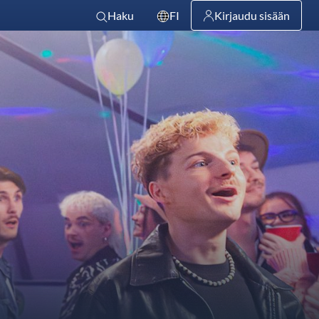
Haku
FI
Kirjaudu sisään