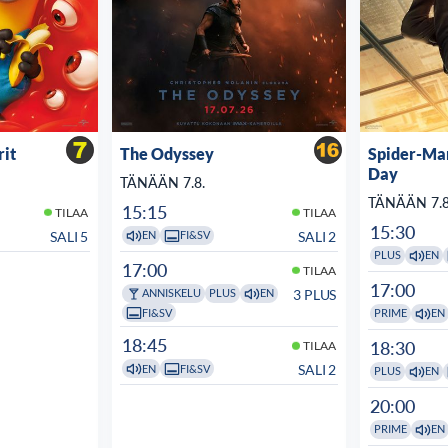
rit
The Odyssey
Spider-Ma
Day
TÄNÄÄN 7.8.
TÄNÄÄN 7.8
15:15
TILAA
TILAA
15:30
SALI 5
SALI 2
EN
FI&SV
PLUS
EN
17:00
TILAA
17:00
3 PLUS
ANNISKELU
PLUS
EN
FI&SV
PRIME
EN
18:45
18:30
TILAA
SALI 2
EN
FI&SV
PLUS
EN
20:00
PRIME
EN