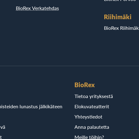
BioRex Verkatehdas
Riihimäki
BioRex Riihimäk
BioRex
Tietoa yrityksestä
isteiden lunastus jälkikäteen
Elokuvateatterit
Yhteystiedot
ivä
Anna palautetta
t
Meille töihin?