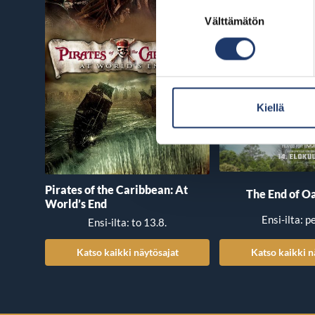
Suostumuksen
Välttämätön
valinta
Kiellä
Pirates of the Caribbean: At
The End of Oa
World’s End
Ensi-ilta: p
Ensi-ilta: to 13.8.
Katso kaikki näytösajat
Katso kaikki n