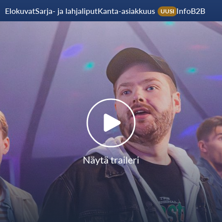
Elokuvat
Sarja- ja lahjaliput
Kanta-asiakkuus
Info
B2B
UUSI
Näytä traileri