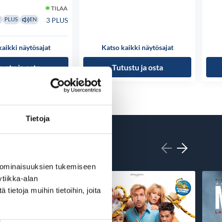
TILAA
3 PLUS
U
PLUS
EN
kaikki näytösajat
Katso kaikki näytösajat
ustu ja osta
Tutustu ja osta
Tietoja
 ominaisuuksien tukemiseen
tiikka-alan
ietoja muihin tietoihin, joita