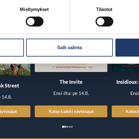
Mieltymykset
Tilastot
Salli valinta
The Invite
Insidious:
k Street
Ensi-ilta: pe 14.8.
Ensi
e 14.8.
äytösajat
Katso kaikki näytösajat
Katso 