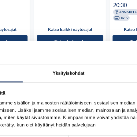
20:30
ANNISKEL
FI&SV
äytösajat
Katso kaikki näytösajat
Katso 
 osta
Tutustu ja osta
Tut
Yksityiskohdat
itä
mme sisällön ja mainosten räätälöimiseen, sosiaalisen median
iseen. Lisäksi jaamme sosiaalisen median, mainosalan ja analy
, miten käytät sivustoamme. Kumppanimme voivat yhdistää näitä t
n kerätty, kun olet käyttänyt heidän palvelujaan.