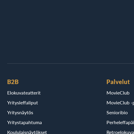
B2B
Palvelut
Elokuvateatterit
MovieClub
Yritysleffaliput
MovieClub -p
Yritysnäytös
Senioribio
Yritystapahtuma
Perheleffapä
Koululaisnäytökset
Retroelokuva