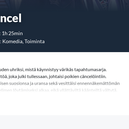
ncel
:
1h 25min
:
Komedia, Toiminta
den uhriksi, mistä käynnistyy värikäs tapahtumasarja.
, joka julki tullessaan, johtaisi poikien cäncelöintiin.
äisen suosionsa ja uransa sekä vesittäisi ennennäkemättömän
imen löytämiseksi alkaa, eikä yllättäviltä käänteiltä vältytä.
lä hyvänsä. Kriittisen tilanteen keskellä kolmikon on myös
yys vai suosio?