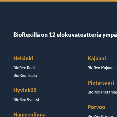
BioRexillä on 12 elokuvateatteria ymp
Helsinki
Kajaani
BioRex Redi
BioRex Kajaani
BioRex Tripla
Pietarsaari
Hyvinkää
BioRex Pietarsaa
BioRex Sveitsi
Porvoo
Hämeenlinna
BioRex Porvoo