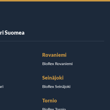
äri Suomea
Rovaniemi
BioRex Rovaniemi
Seinäjoki
ri
BioRex Seinäjoki
Tornio
BioRex Tornio