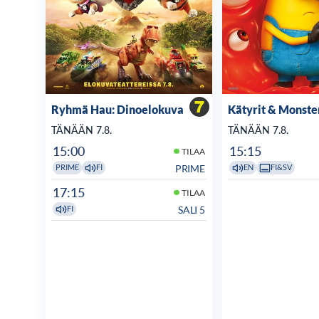
Ryhmä Hau: Dinoelokuva
Kätyrit & Monste
TÄNÄÄN 7.8.
TÄNÄÄN 7.8.
15:00
15:15
TILAA
PRIME
PRIME
FI
EN
FI&SV
17:15
TILAA
SALI 5
FI