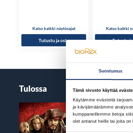
Katso kaikki näytösajat
Katso kaikki n
Tutustu ja osta
Tutustu ja
Suostumus
Tulossa
Tämä sivusto käyttää eväste
Käytämme evästeitä tarjoama
ja kävijämäärämme analysoim
kumppaneillemme tietoja siitä
olet antanut heille tai joita o