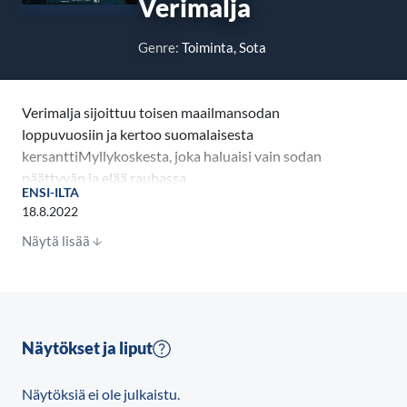
Verimalja
Genre:
Toiminta, Sota
Verimalja sijoittuu toisen maailmansodan
loppuvuosiin ja kertoo suomalaisesta
kersanttiMyllykoskesta, joka haluaisi vain sodan
päättyvän ja elää rauhassa
ENSI-ILTA
maatilallaannuoruudenihastuksensa Kaarinan
18.8.2022
kanssa. Sodan riistäessä paremman elämän puitteet,
Näytä lisää
Myllykoskikuitenkin ajautuu rahapulan pakottamana
sotilastoveriensa Lahtisen ja Koiviston kanssa
etsimäänmyyttistä keskiaikaista maljaa, osana
saksalaisten pahamaineista Waffen-SS:ää. Tarinan
edetessäselviää, että maljaa etsivät lukuisat muutkin
Näytökset ja liput
tahot, kuten mystinen Vatikaanin piispa Argentino
sekäStalinin salainen poliisi NKVD.
Näytöksiä ei ole julkaistu.