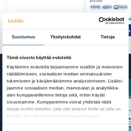
20:00
PRIME
EN
FI&SV
Katso kaikki näytösajat
Katso kaikki n
Tutustu ja osta
Tutustu ja
Suostumus
Yksityiskohdat
Tietoja
Tämä sivusto käyttää evästeitä
Tulossa
Käytämme evästeitä tarjoamamme sisällön ja mainosten
räätälöimiseen, sosiaalisen median ominaisuuksien
tukemiseen ja kävijämäärämme analysoimiseen. Lisäksi
jaamme sosiaalisen median, mainosalan ja analytiikka-
alan kumppaneillemme tietoja siitä, miten käytät
sivustoamme. Kumppanimme voivat yhdistää näitä
tietoja muihin tietoihin, joita olet antanut heille tai joita on
kerätty, kun olet käyttänyt heidän palvelujaan.