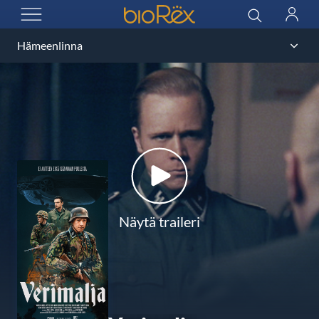
BioRex Cinemas
Haku
Kirjau
AVAA VALIKKO
Näytä traileri