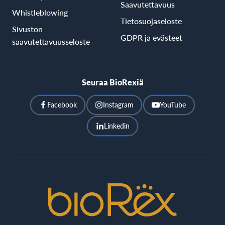
Saavutettavuus
Whistleblowing
Tietosuojaseloste
Sivuston
GDPR ja evästeet
saavutettavuusseloste
Seuraa BioRexiä
Facebook
Instagram
YouTube
Linkedin
BioRex
Cinemas