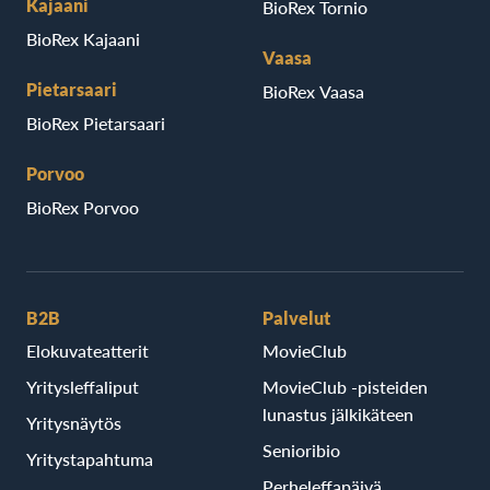
Kajaani
BioRex Tornio
BioRex Kajaani
Vaasa
Pietarsaari
BioRex Vaasa
BioRex Pietarsaari
Porvoo
BioRex Porvoo
B2B
Palvelut
Elokuvateatterit
MovieClub
Yritysleffaliput
MovieClub -pisteiden
lunastus jälkikäteen
Yritysnäytös
Senioribio
Yritystapahtuma
Perheleffapäivä