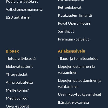
Koululaisnäytökset
Retroelokuvat
Valkokangasmainonta
Kuukauden Timantti
B2B uutiskirje
Royal Opera House
Sarjaliput
Premium -palvelut
BioRex
Asiakaspalvelu
Tietoa yrityksestä
Tilaus- ja toimitusehdot
Elokuvateatterit
Lippujen ostaminen ja
varaaminen
Yhteystiedot
Lippujen palauttaminen ja
Anna palautetta
vaihtaminen
Meille töihin?
Usein kysytyt kysymykset
Mediapankki
Ikärajat elokuvissa
Oiva -raportit