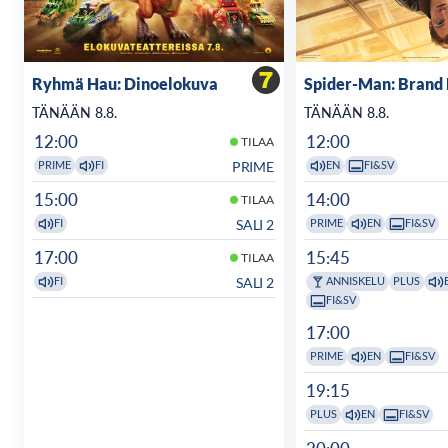
Ryhmä Hau: Dinoelokuva
Spider-Man: Brand
TÄNÄÄN 8.8.
TÄNÄÄN 8.8.
12:00
12:00
TILAA
PRIME
PRIME
FI
EN
FI&SV
15:00
14:00
TILAA
SALI 2
FI
PRIME
EN
FI&SV
17:00
15:45
TILAA
SALI 2
FI
ANNISKELU
PLUS
FI&SV
17:00
PRIME
EN
FI&SV
19:15
PLUS
EN
FI&SV