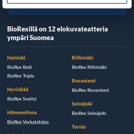
BioRexillä on 12 elokuvateatteria
ympäri Suomea
Helsinki
Riihimäki
BioRex Redi
BioRex Riihimäki
BioRex Tripla
Rovaniemi
Hyvinkää
BioRex Rovaniemi
BioRex Sveitsi
Seinäjoki
Hämeenlinna
BioRex Seinäjoki
BioRex Verkatehdas
Tornio