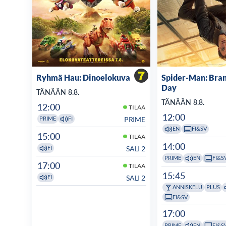
Ryhmä Hau: Dinoelokuva
Spider-Man: Bra
Day
TÄNÄÄN 8.8.
TÄNÄÄN 8.8.
12:00
TILAA
12:00
PRIME
PRIME
FI
EN
FI&SV
15:00
TILAA
14:00
SALI 2
FI
PRIME
EN
FI&S
17:00
TILAA
15:45
SALI 2
FI
ANNISKELU
PLUS
FI&SV
17:00
PRIME
EN
FI&S