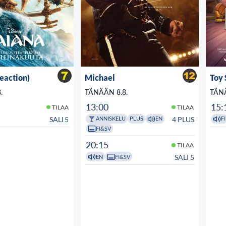
veaction)
Michael
Toy 
.
TÄNÄÄN 8.8.
TÄNÄ
13:00
15:
TILAA
TILAA
SALI 5
4 PLUS
ANNISKELU
PLUS
EN
FI
FI&SV
20:15
TILAA
SALI 5
EN
FI&SV