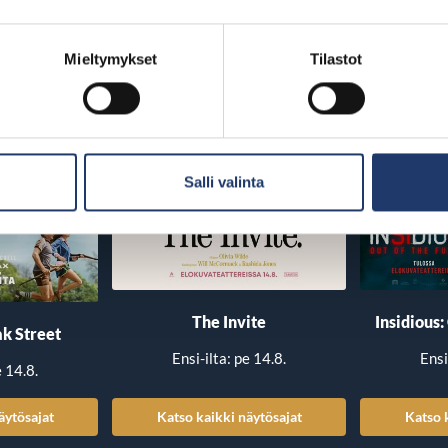
Mieltymykset
Tilastot
Salli valinta
The Invite
Insidious:
k Street
Ensi-ilta: pe 14.8.
Ensi
e 14.8.
äytösajat
Katso kaikki näytösajat
Katso 