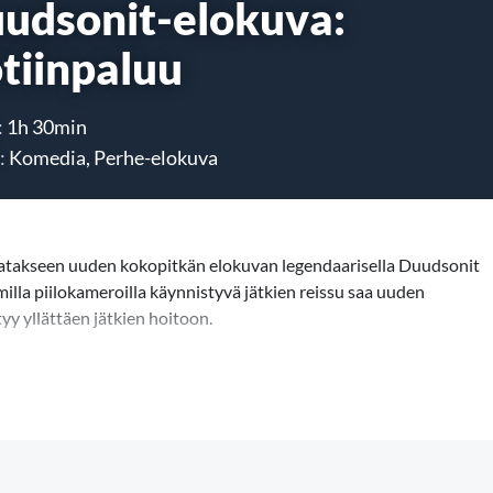
udsonit-elokuva:
tiinpaluu
:
1h 30min
:
Komedia, Perhe-elokuva
atakseen uuden kokopitkän elokuvan legendaarisella Duudsonit
omilla piilokameroilla käynnistyvä jätkien reissu saa uuden
yy yllättäen jätkien hoitoon.
 ja humoristista tapahtumaketjua, joka vaarantaa koko
kasvavat – ja samalla Duudsonien ystävyys joutuu todelliselle