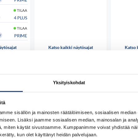
TILAA
4 PLUS
TILAA
PRIME
V
äytösajat
Katso kaikki näytösajat
Katso 
 osta
Tutustu ja osta
Tut
Yksityiskohdat
itä
mme sisällön ja mainosten räätälöimiseen, sosiaalisen median
iseen. Lisäksi jaamme sosiaalisen median, mainosalan ja analy
, miten käytät sivustoamme. Kumppanimme voivat yhdistää näitä t
n kerätty, kun olet käyttänyt heidän palvelujaan.