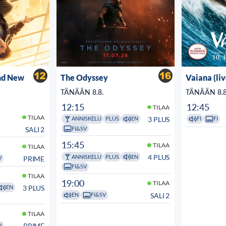
nd New
The Odyssey
Vaiana (li
TÄNÄÄN 8.8.
TÄNÄÄN 8.8
12:15
12:45
TILAA
TILAA
3 PLUS
ANNISKELU
PLUS
EN
FI
FI
FI&SV
SALI 2
15:45
TILAA
TILAA
4 PLUS
ANNISKELU
PLUS
EN
PRIME
V
FI&SV
TILAA
19:00
TILAA
3 PLUS
EN
SALI 2
EN
FI&SV
TILAA
PRIME
V