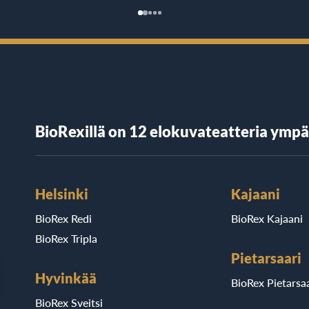
BioRexillä on 12 elokuvateatteria ymp
Helsinki
Kajaani
BioRex Redi
BioRex Kajaani
BioRex Tripla
Pietarsaari
Hyvinkää
BioRex Pietarsaa
BioRex Sveitsi