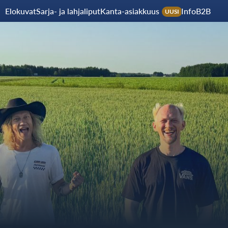
Elokuvat
Sarja- ja lahjaliput
Kanta-asiakkuus
Info
B2B
UUSI