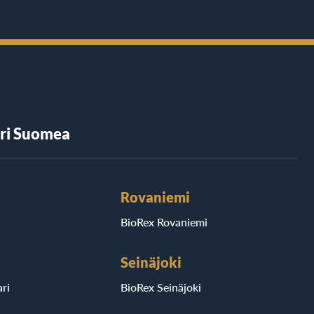
äri Suomea
Rovaniemi
BioRex Rovaniemi
Seinäjoki
ri
BioRex Seinäjoki