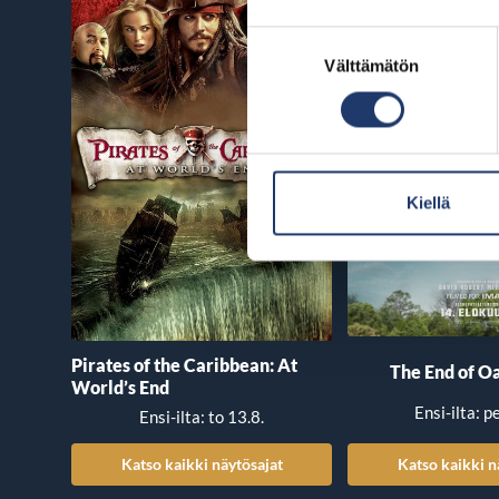
Suostumuksen
Välttämätön
valinta
Kiellä
Pirates of the Caribbean: At
The End of Oa
World’s End
Ensi-ilta: p
Ensi-ilta: to 13.8.
Katso kaikki näytösajat
Katso kaikki n