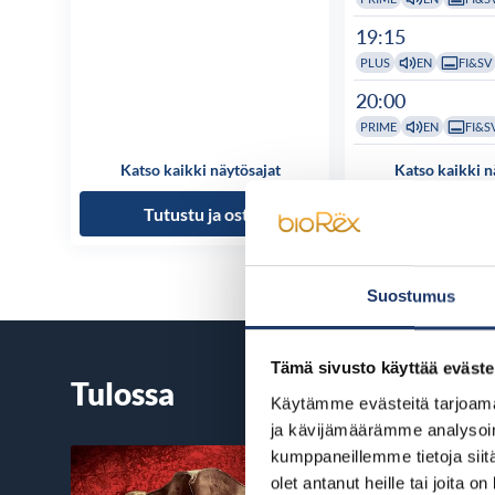
19:15
PLUS
EN
FI&SV
20:00
PRIME
EN
FI&S
Katso kaikki näytösajat
Katso kaikki n
Tutustu ja osta
Tutustu ja
Suostumus
Tämä sivusto käyttää eväste
Tulossa
Käytämme evästeitä tarjoama
ja kävijämäärämme analysoim
kumppaneillemme tietoja siitä
olet antanut heille tai joita o