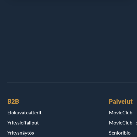
B2B
Palvelut
Elokuvateatterit
MovieClub
Yritysleffaliput
MovieClub -p
Yritysnäytös
Senioribio