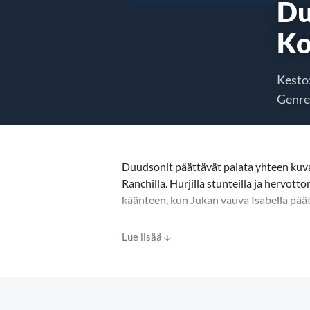
Du
Ko
Kesto
Genre
Duudsonit päättävät palata yhteen kuv
Ranchilla. Hurjilla stunteilla ja hervott
käänteen, kun Jukan vauva Isabella päät
Lue lisää
Duudsonit päätyvät keskelle yllättävää
elokuvahankkeen onnistumisen. Paineet 
koetukselle.