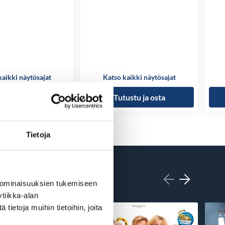
kaikki näytösajat
Katso kaikki näytösajat
ustu ja osta
Tutustu ja osta
Tietoja
 ominaisuuksien tukemiseen
tiikka-alan
ietoja muihin tietoihin, joita