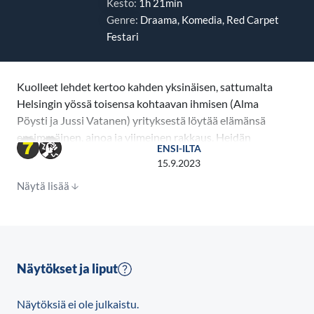
Kesto:
1h 21min
Genre:
Draama, Komedia, Red Carpet
Festari
Kuolleet lehdet kertoo kahden yksinäisen, sattumalta
Helsingin yössä toisensa kohtaavan ihmisen (Alma
Pöysti ja Jussi Vatanen) yrityksestä löytää elämänsä
ensimmäinen, ainoa ja viimeinen rakkaus. Heidän
ENSI-ILTA
tietään kohti tätä kunnioitettavaa päämäärää
15.9.2023
varjostavat miehen alkoholismi, kadonneet
Näytä lisää
puhelinnumerot, tietämättömyys toistensa nimistä
tai osoitteista ja elämän yleinen taipumus asettaa
esteitä onneaan etsivien tielle. Tämä lempeä
tragikomedia on jo kadonneeksi luultu neljäs osa Aki
Kaurismäen työläistrilogiaan (Varjoja paratiisissa,
Näytökset ja liput
Ariel ja Tulitikkutehtaan tyttö).Kuolleet lehdet
palkittiin toukokuussa Cannesin elokuvajuhlilla Prix
Näytöksiä ei ole julkaistu.
du Jurylla eli tuomariston palkinnolla.