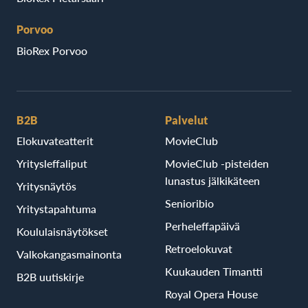
Porvoo
BioRex Porvoo
B2B
Palvelut
Elokuvateatterit
MovieClub
Yritysleffaliput
MovieClub -pisteiden
lunastus jälkikäteen
Yritysnäytös
Senioribio
Yritystapahtuma
Perheleffapäivä
Koululaisnäytökset
Retroelokuvat
Valkokangasmainonta
Kuukauden Timantti
B2B uutiskirje
Royal Opera House