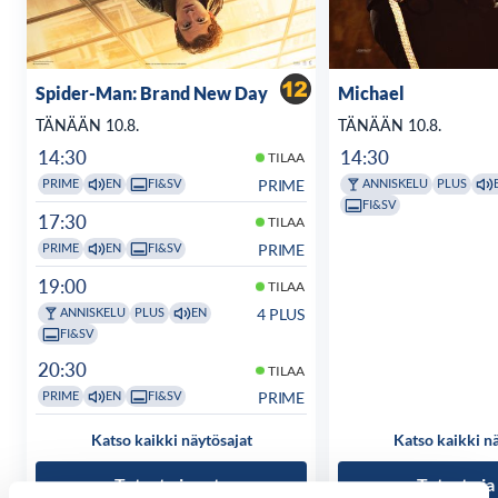
Spider-Man: Brand New Day
Michael
TÄNÄÄN 10.8.
TÄNÄÄN 10.8.
14:30
14:30
TILAA
PRIME
PRIME
EN
FI&SV
ANNISKELU
PLUS
FI&SV
17:30
TILAA
PRIME
PRIME
EN
FI&SV
19:00
TILAA
4 PLUS
ANNISKELU
PLUS
EN
FI&SV
20:30
TILAA
PRIME
PRIME
EN
FI&SV
Katso kaikki näytösajat
Katso kaikki n
Tutustu ja osta
Tutustu ja