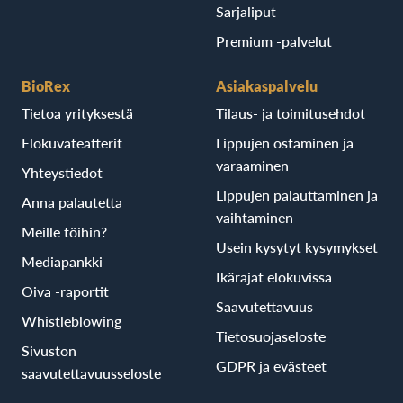
Sarjaliput
Premium -palvelut
BioRex
Asiakaspalvelu
Tietoa yrityksestä
Tilaus- ja toimitusehdot
Elokuvateatterit
Lippujen ostaminen ja
varaaminen
Yhteystiedot
Lippujen palauttaminen ja
Anna palautetta
vaihtaminen
Meille töihin?
Usein kysytyt kysymykset
Mediapankki
Ikärajat elokuvissa
Oiva -raportit
Saavutettavuus
Whistleblowing
Tietosuojaseloste
Sivuston
GDPR ja evästeet
saavutettavuusseloste