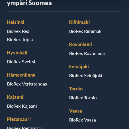
ympäri Suomea
Helsinki
Riihimäki
BioRex Redi
BioRex Riihimäki
BioRex Tripla
Rovaniemi
Hyvinkää
BioRex Rovaniemi
BioRex Sveitsi
Seinäjoki
Hämeenlinna
BioRex Seinäjoki
BioRex Verkatehdas
Tornio
Kajaani
BioRex Tornio
BioRex Kajaani
Vaasa
Pietarsaari
BioRex Vaasa
BioRex Pietarsaari