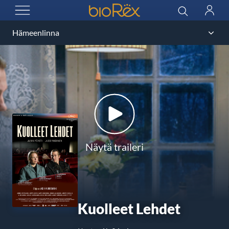
BioRex Cinemas
Haku
Kirjau
AVAA VALIKKO
Näytä traileri
Kuolleet Lehdet