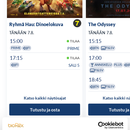
Ryhmä Hau: Dinoelokuva
The Odyssey
TÄNÄÄN 7.8.
TÄNÄÄN 7.8.
15:00
15:15
TILAA
PRIME
PRIME
FI
EN
FI&SV
17:15
17:00
TILAA
SALI 5
FI
ANNISKELU
PLUS
FI&SV
18:45
EN
FI&SV
Katso kaikki näytösajat
Katso kaikki n
Tutustu ja osta
Tutustu ja