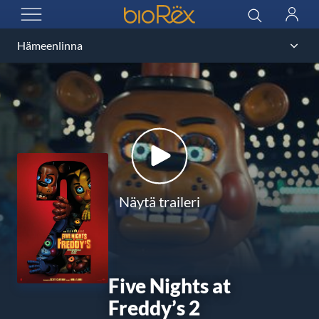
BioRex Cinemas
Haku
Kirjau
AVAA VALIKKO
Näytä traileri
Five Nights at
Freddy’s 2