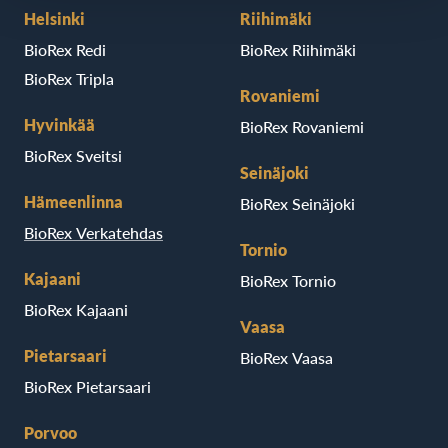
Helsinki
Riihimäki
BioRex Redi
BioRex Riihimäki
BioRex Tripla
Rovaniemi
Hyvinkää
BioRex Rovaniemi
BioRex Sveitsi
Seinäjoki
Hämeenlinna
BioRex Seinäjoki
BioRex Verkatehdas
Tornio
Kajaani
BioRex Tornio
BioRex Kajaani
Vaasa
Pietarsaari
BioRex Vaasa
BioRex Pietarsaari
Porvoo