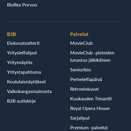
BioRex Porvoo
B2B
Palvelut
Elokuvateatterit
MovieClub
Yritysleffaliput
MovieClub -pisteiden
lunastus jälkikäteen
Yritysnäytös
Senioribio
Yritystapahtuma
Perheleffapäivä
Koululaisnäytökset
Retroelokuvat
Valkokangasmainonta
Kuukauden Timantti
B2B uutiskirje
Royal Opera House
Sarjaliput
Premium -palvelut