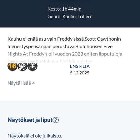
Kesto:
1h 44min
Genre:
Kauhu, Trilleri
Kauhu ei enää asu vain Freddy’sissä.Scott Cawthonin
menestyspelisarjaan perustuva Blumhousen Five
Nights At Freddy’s oli vuoden 2023 eniten lipputuloja
kerännyt kauhuelokuva. Nyt käynnistyy
ENSI-ILTA
animatronisen kauhuhitin värisyttävä uusi luku.
5.12.2025
Näytä lisää
On kulunut vuosi Freddy Fazbear’s Pizzan
yliluonnollisesta painajaisesta. Yön tapahtumista
kertovat tarinat ovat muuttuneet paikalliseksi
urbaanilegendaksi, joka on innoittanut kaupunkilaiset
järjestämään ensimmäisen Fazfest-tapahtuman.
Näytökset ja liput
Entinen yövartija Mike (Josh Hutcherson) ja poliisi
Vanessa (Elizabeth Lail) ovat salanneet totuuden
Näytöksiä ei ole julkaistu.
animatronisten eläinhahmojen kohtalosta Miken 11-