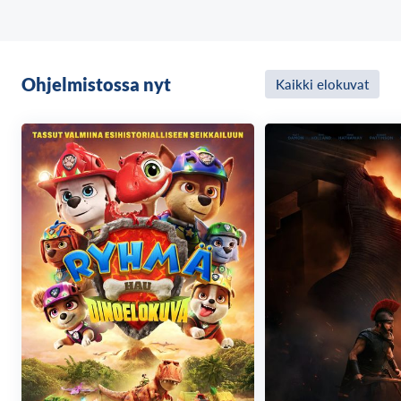
vuotiaalta siskolta Abbylta (Piper Rubio). Kun Abby
livahtaa tapaamaan ystäviään Freddyä, Bonnieta,
Chicaa ja Foxya, käynnistyy kauhistuttava
tapahtumasarja, joka paljastaa Freddy’sin synkän
Ohjelmistossa nyt
Kaikki elokuvat
alkuperän ja päästää vuosikymmeniä uinuneen
kauhun valloilleen.