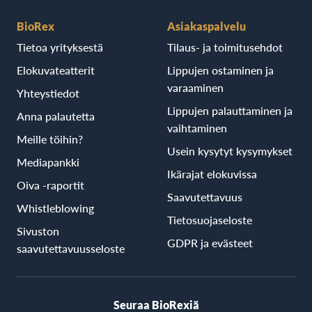
BioRex
Asiakaspalvelu
Tietoa yrityksestä
Tilaus- ja toimitusehdot
Elokuvateatterit
Lippujen ostaminen ja
varaaminen
Yhteystiedot
Lippujen palauttaminen ja
Anna palautetta
vaihtaminen
Meille töihin?
Usein kysytyt kysymykset
Mediapankki
Ikärajat elokuvissa
Oiva -raportit
Saavutettavuus
Whistleblowing
Tietosuojaseloste
Sivuston
GDPR ja evästeet
saavutettavuusseloste
Seuraa BioRexiä