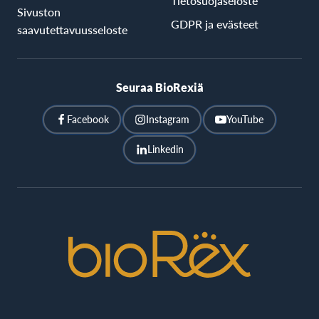
Tietosuojaseloste
Sivuston
GDPR ja evästeet
saavutettavuusseloste
Seuraa BioRexiä
Facebook
Instagram
YouTube
Linkedin
BioRex
Cinemas