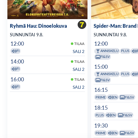
Ryhmä Hau: Dinoelokuva
Spider-Man: Brand
SUNNUNTAI 9.8.
SUNNUNTAI 9.8.
12:00
12:00
TILAA
SALI 2
FI
ANNISKELU
PLUS
FI&SV
14:00
TILAA
15:00
SALI 2
FI
ANNISKELU
PLUS
16:00
TILAA
FI&SV
SALI 2
FI
16:15
PRIME
EN
FI&SV
18:15
PLUS
EN
FI&SV
19:30
PRIME
EN
FI&SV