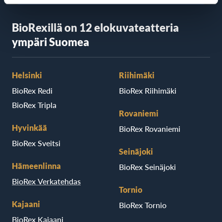
BioRexillä on 12 elokuvateatteria
ympäri Suomea
Helsinki
Riihimäki
BioRex Redi
BioRex Riihimäki
BioRex Tripla
Rovaniemi
Hyvinkää
BioRex Rovaniemi
BioRex Sveitsi
Seinäjoki
Hämeenlinna
BioRex Seinäjoki
BioRex Verkatehdas
Tornio
Kajaani
BioRex Tornio
BioRex Kajaani