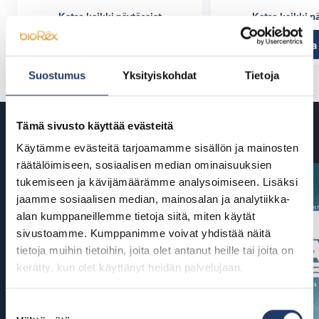
Katso kaikki näytösajat
Katso kaikki n
Tutustu ja osta
Tutustu ja
Suostumus
Yksityiskohdat
Tietoja
Tämä sivusto käyttää evästeitä
Tulossa
Käytämme evästeitä tarjoamamme sisällön ja mainosten
räätälöimiseen, sosiaalisen median ominaisuuksien
tukemiseen ja kävijämäärämme analysoimiseen. Lisäksi
jaamme sosiaalisen median, mainosalan ja analytiikka-
alan kumppaneillemme tietoja siitä, miten käytät
sivustoamme. Kumppanimme voivat yhdistää näitä
tietoja muihin tietoihin, joita olet antanut heille tai joita on
kerätty, kun olet käyttänyt heidän palvelujaan.
Suostumuksen