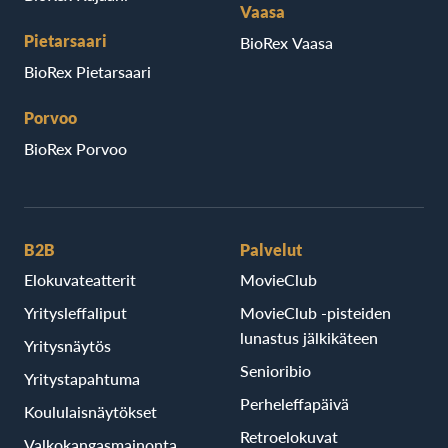
Vaasa
Pietarsaari
BioRex Vaasa
BioRex Pietarsaari
Porvoo
BioRex Porvoo
B2B
Palvelut
Elokuvateatterit
MovieClub
Yritysleffaliput
MovieClub -pisteiden
lunastus jälkikäteen
Yritysnäytös
Senioribio
Yritystapahtuma
Perheleffapäivä
Koululaisnäytökset
Retroelokuvat
Valkokangasmainonta