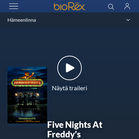
BioRex Cinemas
Haku
Kirjau
AVAA VALIKKO
Näytä traileri
Five Nights At
Freddy’s