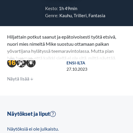
Kesto:
1h 49min
Genre:
Kauhu, Trilleri, Fantasia
Hiljattain potkut saanut ja epätoivoisesti työtä etsivä,
nuori mies nimeltä Mike suostuu ottamaan paikan
yövartijana hylätyssä teemaravintolassa. Mutta pian
hän huomaa, että kaikki siellä ei ole sitä, miltä näyttää.
ENSI-ILTA
27.10.2023
Näytä lisää
Näytökset ja liput
Näytöksiä ei ole julkaistu.