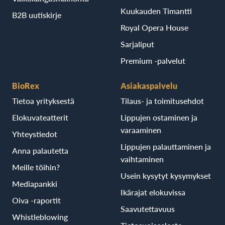
Kuukauden Timantti
B2B uutiskirje
Royal Opera House
Sarjaliput
Premium -palvelut
BioRex
Asiakaspalvelu
Tietoa yrityksestä
Tilaus- ja toimitusehdot
Elokuvateatterit
Lippujen ostaminen ja
varaaminen
Yhteystiedot
Lippujen palauttaminen ja
Anna palautetta
vaihtaminen
Meille töihin?
Usein kysytyt kysymykset
Mediapankki
Ikärajat elokuvissa
Oiva -raportit
Saavutettavuus
Whistleblowing