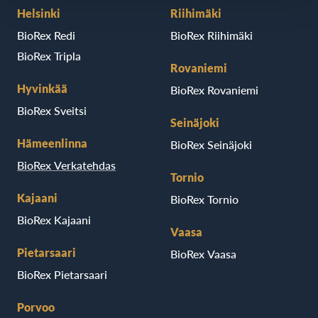
Helsinki
Riihimäki
BioRex Redi
BioRex Riihimäki
BioRex Tripla
Rovaniemi
Hyvinkää
BioRex Rovaniemi
BioRex Sveitsi
Seinäjoki
Hämeenlinna
BioRex Seinäjoki
BioRex Verkatehdas
Tornio
Kajaani
BioRex Tornio
BioRex Kajaani
Vaasa
Pietarsaari
BioRex Vaasa
BioRex Pietarsaari
Porvoo