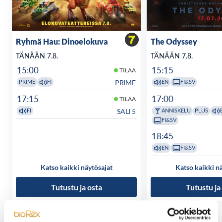
Ryhmä Hau: Dinoelokuva
The Odyssey
TÄNÄÄN 7.8.
TÄNÄÄN 7.8.
15:00
15:15
TILAA
PRIME
PRIME
FI
EN
FI&SV
17:15
17:00
TILAA
SALI 5
FI
ANNISKELU
PLUS
FI&SV
18:45
EN
FI&SV
Katso kaikki näytösajat
Katso kaikki n
Tutustu ja osta
Tutustu ja