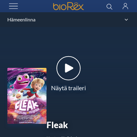
BioRex Cinemas
Haku
Kirjau
AVAA VALIKKO
Näytä traileri
Fleak