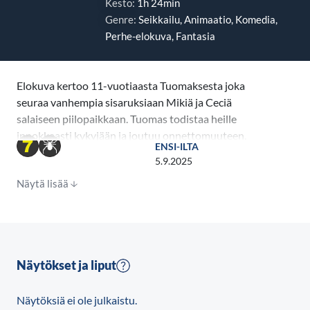
Kesto:
1h 24min
Genre:
Seikkailu, Animaatio, Komedia,
Perhe-elokuva, Fantasia
Elokuva kertoo 11-vuotiaasta Tuomaksesta joka
seuraa vanhempia sisaruksiaan Mikiä ja Ceciä
salaiseen piilopaikkaan. Tuomas todistaa heille
innokkaasti kykyjään ja joutuu onnettomuuteen,
ENSI-ILTA
jossa hän menettää kävelykykynsä. Mutta, silloin
5.9.2025
hänen elämäänsä ilmestyy Fleak, pieni, pörröinen ja
Näytä lisää
leikkisä vieras toisesta ulottuvuudesta. He
ystävystyvät ja Fleak vie Tuomaksen mukaan omaan
värikkääseen maailmaansa, missä Tuomas oppii
irrottautumaan varjostaan ja kävelemään taas.
Vapaudella on kuitenkin hintansa, sillä kun Tuomas
Näytökset ja liput
siirtyy takaisin omaan todellisuuteensa, saa hän
varjonsa taas seurakseen. Varjo uhkaa niin Fleakin
Näytöksiä ei ole julkaistu.
kuin Tuomaksenkin todellisuutta ja sen