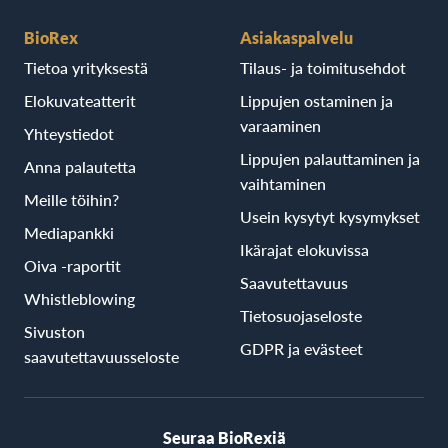
BioRex
Asiakaspalvelu
Tietoa yrityksestä
Tilaus- ja toimitusehdot
Elokuvateatterit
Lippujen ostaminen ja
varaaminen
Yhteystiedot
Lippujen palauttaminen ja
Anna palautetta
vaihtaminen
Meille töihin?
Usein kysytyt kysymykset
Mediapankki
Ikärajat elokuvissa
Oiva -raportit
Saavutettavuus
Whistleblowing
Tietosuojaseloste
Sivuston
GDPR ja evästeet
saavutettavuusseloste
Seuraa BioRexiä