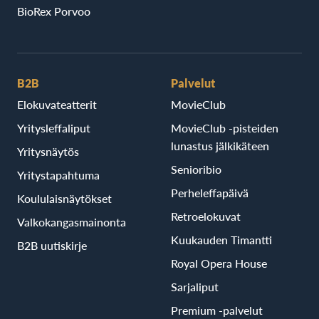
BioRex Porvoo
B2B
Palvelut
Elokuvateatterit
MovieClub
Yritysleffaliput
MovieClub -pisteiden
lunastus jälkikäteen
Yritysnäytös
Senioribio
Yritystapahtuma
Perheleffapäivä
Koululaisnäytökset
Retroelokuvat
Valkokangasmainonta
Kuukauden Timantti
B2B uutiskirje
Royal Opera House
Sarjaliput
Premium -palvelut