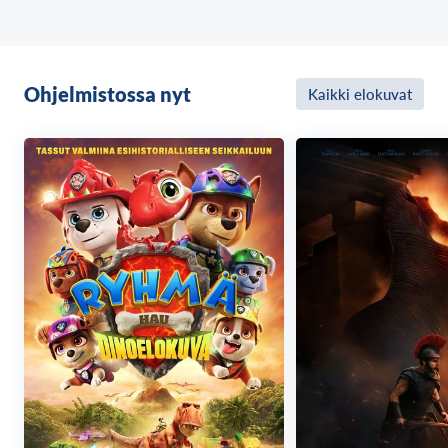
pysäyttääkseen Tuomaksen on löydettävä yhteys
sisaruksiinsa uudelleen.Lapsen näkökulmasta
kerrottu Fleak on sydäntälämmittävä ja villin
mielikuvituksellinen seikkailu selviytymisestä,
Ohjelmistossa nyt
Kaikki elokuvat
perheestä ja rohkeudesta kohdata jokaisen omat
pelot.