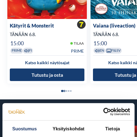
Kätyrit & Monsterit
Vaiana (liveaction)
TÄNÄÄN 6.8.
TÄNÄÄN 6.8.
15:00
15:00
TILAA
PRIME
PRIME
FI
EN
FI&SV
Katso kaikki näytösajat
Katso kaikki n
Tutustu ja osta
Tutustu ja
Tulossa
Suostumus
Yksityiskohdat
Tietoja