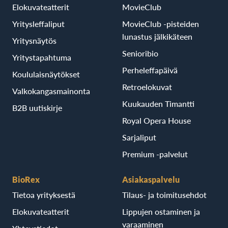
Elokuvateatterit
MovieClub
Yritysleffaliput
MovieClub -pisteiden
lunastus jälkikäteen
Yritysnäytös
Senioribio
Yritystapahtuma
Perheleffapäivä
Koululaisnäytökset
Retroelokuvat
Valkokangasmainonta
Kuukauden Timantti
B2B uutiskirje
Royal Opera House
Sarjaliput
Premium -palvelut
BioRex
Asiakaspalvelu
Tietoa yrityksestä
Tilaus- ja toimitusehdot
Elokuvateatterit
Lippujen ostaminen ja
varaaminen