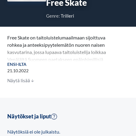
Free Skate
Genre:
Trilleri
Free Skate on taitoluistelumaailmaan sijoittuva
rohkea ja anteeksipyytelemätön nuoren naisen
kasvutarina, jossa lupaava taitoluistelija loikkaa
Venäjältä Suomeen paetakseen epäinhimillisiä
ENSI-ILTA
olosuhteita. Valoisasta tulevaisuudesta ja uusista
21.10.2022
mahdollisuuksista huolimatta menneisyys ei päästä
Näytä lisää
häntä kahleistaan. Hän tajuaa, että vaikean
menneisyyden kohtaaminen on ainoa reitti maailman
huipulle. Pääosissa: Veera W. Vilo,
Leena
Uotila,
Karoliina Blackburn,
Jevgeni Haukka
, Miikka
J. Anttila, Saara Elina
Näytökset ja liput
Näytöksiä ei ole julkaistu.