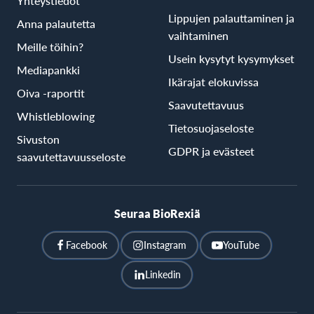
Yhteystiedot
Lippujen palauttaminen ja
Anna palautetta
vaihtaminen
Meille töihin?
Usein kysytyt kysymykset
Mediapankki
Ikärajat elokuvissa
Oiva -raportit
Saavutettavuus
Whistleblowing
Tietosuojaseloste
Sivuston
GDPR ja evästeet
saavutettavuusseloste
Seuraa BioRexiä
Facebook
Instagram
YouTube
Linkedin