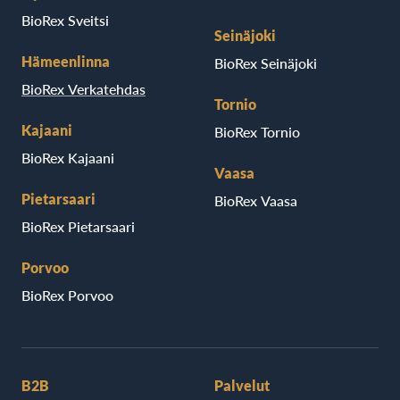
BioRex Sveitsi
Seinäjoki
Hämeenlinna
BioRex Seinäjoki
BioRex Verkatehdas
Tornio
Kajaani
BioRex Tornio
BioRex Kajaani
Vaasa
Pietarsaari
BioRex Vaasa
BioRex Pietarsaari
Porvoo
BioRex Porvoo
B2B
Palvelut