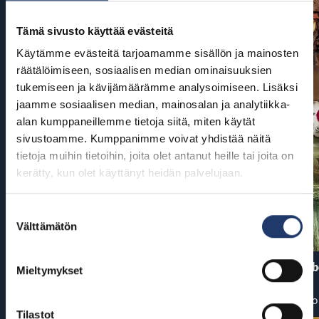
Tämä sivusto käyttää evästeitä
Käytämme evästeitä tarjoamamme sisällön ja mainosten
räätälöimiseen, sosiaalisen median ominaisuuksien
tukemiseen ja kävijämäärämme analysoimiseen. Lisäksi
jaamme sosiaalisen median, mainosalan ja analytiikka-
alan kumppaneillemme tietoja siitä, miten käytät
sivustoamme. Kumppanimme voivat yhdistää näitä
tietoja muihin tietoihin, joita olet antanut heille tai joita on
kerätty, kun olet käyttänyt heidän palvelujaan.
Suostumuksen
Välttämätön
valinta
Ryhmä Hau: Dinoelokuva
Pirates of the Carib
Mieltymykset
World’s End
Ensi-ilta: pe 7.8.
Ensi-ilta: to
Tilastot