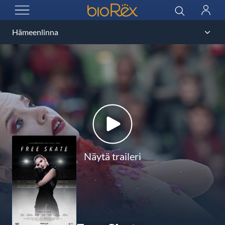
BioRex Cinemas
Haku
Kirjau
AVAA VALIKKO
Näytä traileri