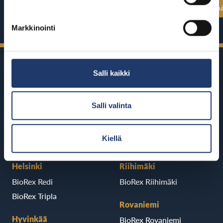
Katso kaikki näytösajat
Katso kaikki n
Markkinointi
Salli kaikki
Salli valinta
BioRexillä on 12 elokuvateatteria
ympäri Suomea
Kiellä
Helsinki
Riihimäki
BioRex Redi
BioRex Riihimäki
BioRex Tripla
Rovaniemi
Hyvinkää
BioRex Rovaniemi